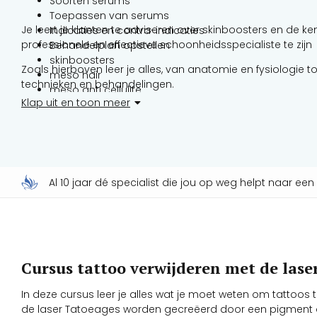
Soorten serums
Toepassen van serums
Je leert je klanten te adviseren over skinboosters en de k
Indicaties en contra-indicaties
professionele en effectieve schoonheidsspecialiste te zijn
Behandelplan opstellen
skinboosters
Zoals hierboven leer je alles, van anatomie en fysiologie 
meso hair
technieken en behandelingen.
meso anti cellulite
Klap uit en toon meer
Hygiëne
Huidanalyse
Scalp analyse
Oppervlakte reiniging
Het verzachten van scherpe lijnen in het gelaat
Rimpeltjes bij de mond, bovenlip, ogen, wangen en d
Al 10 jaar dé specialist die jou op weg helpt naar ee
Kraaienpootjes
behandeling skinbooster
behandeling anti cellulite
Verwijderen pigment en ouderdomsvlekken
keuze en toepassen van module
Cursus tattoo verwijderen met de lase
Instellen apparaat
In deze cursus leer je alles wat je moet weten om tattoos 
de laser Tatoeages worden gecreëerd door een pigment d