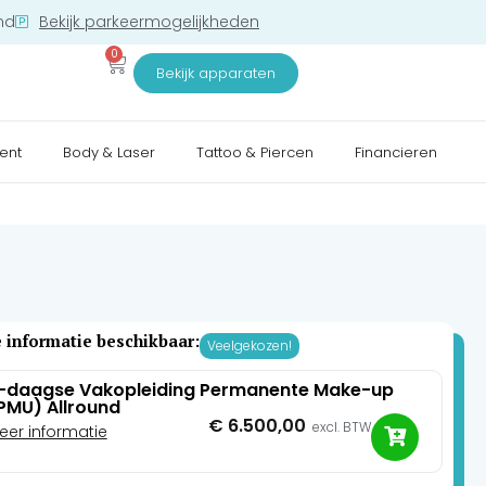
nd
Bekijk parkeermogelijkheden
0
Bekijk apparaten
ent
Body & Laser
Tattoo & Piercen
Financieren
 informatie beschikbaar:
Veelgekozen!
-daagse Vakopleiding Permanente Make-up
PMU) Allround
€
6.500,00
excl. BTW
eer informatie