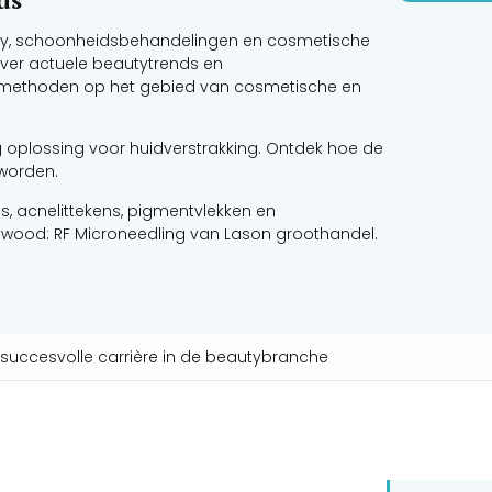
uty, schoonheidsbehandelingen en cosmetische
 over actuele beautytrends en
lmethoden op het gebied van cosmetische en
oplossing voor huidverstrakking. Ontdek hoe de
worden.
ls, acnelittekens, pigmentvlekken en
ywood: RF Microneedling van Lason groothandel.
n succesvolle carrière in de beautybranche