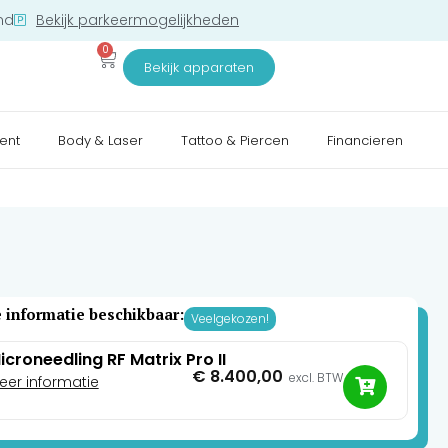
nd
Bekijk parkeermogelijkheden
0
Bekijk apparaten
ent
Body & Laser
Tattoo & Piercen
Financieren
 informatie beschikbaar:
Veelgekozen!
icroneedling RF Matrix Pro II
€
8.400,00
excl. BTW
eer informatie