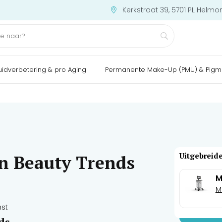
Kerkstraat 39, 5701 PL Helmo
uidverbetering & pro Aging
Permanente Make-Up (PMU) & Pigm
Uitgebreide
n Beauty Trends
M
M
mst
ds