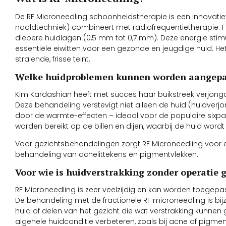
De RF Microneedling schoonheidstherapie is een innovati
naaldtechniek) combineert met radiofrequentietherapie. F
diepere huidlagen (0,5 mm tot 0,7 mm). Deze energie stimu
essentiële eiwitten voor een gezonde en jeugdige huid. Het
stralende, frisse teint.
Welke huidproblemen kunnen worden aangepak
Kim Kardashian heeft met succes haar buikstreek verjong
Deze behandeling verstevigt niet alleen de huid (huidver
door de warmte-effecten – ideaal voor de populaire sixpack
worden bereikt op de billen en dijen, waarbij de huid wordt 
Voor gezichtsbehandelingen zorgt RF Microneedling voor e
behandeling van acnelittekens en pigmentvlekken.
Voor wie is huidverstrakking zonder operatie 
RF Microneedling is zeer veelzijdig en kan worden toegepa
De behandeling met de fractionele RF microneedling is bijz
huid of delen van het gezicht die wat verstrakking kunnen
algehele huidconditie verbeteren, zoals bij acne of pigme