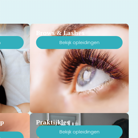
Brows & Lashes
n
Bekijk opleidingen
Up
Praktijkles
Bekijk opleidingen
n