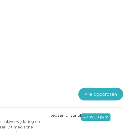
Alle apparaten
Leasen al vanaf
€409.50 p/m
n inktverwijdering en
ser. Dit medische