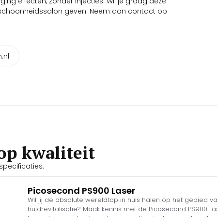
ging effecten, zonder injecties. Wil je graag deze
w schoonheidssalon geven. Neem dan contact op
.nl
op kwaliteit
pecificaties.
Picosecond PS900 Laser
Wil jij de absolute wereldtop in huis halen op het gebied va
huidrevitalisatie? Maak kennis met de Picosecond PS900 La