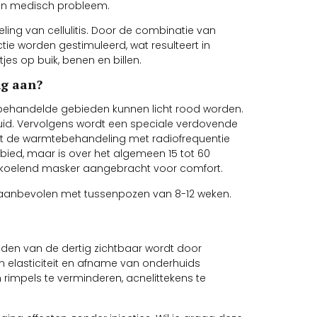
geen medisch probleem.
ing van cellulitis. Door de combinatie van
ie worden gestimuleerd, wat resulteert in
jes op buik, benen en billen.
ng aan?
e behandelde gebieden kunnen licht rood worden.
uid. Vervolgens wordt een speciale verdovende
t de warmtebehandeling met radiofrequentie
bied, maar is over het algemeen 15 tot 60
rkoelend masker aangebracht voor comfort.
s aanbevolen met tussenpozen van 8-12 weken.
dden van de dertig zichtbaar wordt door
en elasticiteit en afname van onderhuids
 rimpels te verminderen, acnelittekens te