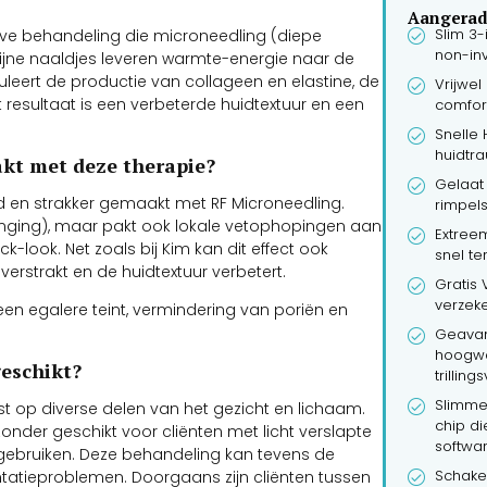
Aangerade
Slim 3
eve behandeling die microneedling (diepe
non-inv
ijne naaldjes leveren warmte-energie naar de
leert de productie van collageen en elastine, de
Vrijwel
 resultaat is een verbeterde huidtextuur en een
comfor
Snelle 
huidtr
t met deze therapie?
Gelaat 
d en strakker gemaakt met RF Microneedling.
rimpels
jonging), maar pakt ook lokale vetophopingen aan
Extree
-look. Net zoals bij Kim kan dit effect ook
snel te
verstrakt en de huidtextuur verbetert.
Gratis 
verzeke
en egalere teint, vermindering van poriën en
Geavan
hoogwa
geschikt?
trillin
Slimme
st op diverse delen van het gezicht en lichaam.
chip d
onder geschikt voor cliënten met licht verslapte
softwar
 gebruiken. Deze behandeling kan tevens de
Schakel
ntatieproblemen. Doorgaans zijn cliënten tussen