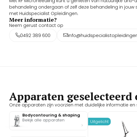
Met RF Microneedling kunt u genieten van natuurlijke anti-a
behandeling ondergaan of zelf deze behandeling in jou
met Huidspecialist Opleidingen.
Meer informatie?
Neem gerust contact op
0492 389 600
info@huidspecialistopleidingen
Apparaten geselecteerd 
Onze apparaten zijn voorzien met duidelijke informatie en s
Bodycontouring & shaping
Bekijk alle apparaten
Uitgelicht