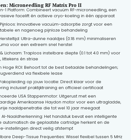
n: Microneedling RF Matrix Pro II
-in-1 Platform: Combineert vacuüm RF-microneedling, een
asieve facelift én actieve cryo-koeling in één apparaat
 Pijnloos: Innovatieve vacuüm-adsorptie zorgt voor een
tabele en nagenoeg pijnloze behandeling
Hersteltijd: Ultra-dunne naaldjes (0.18 mm) minimaliseren
auma voor een extreem snel herstel
& Lichaam: Traploos instelbare diepte (0.1 tot 4.0 mm) voor
, littekens én striae
m Hoge ROI: Behoort tot de best betaalde behandelingen;
rugverdiend via flexibele lease
Vakopleiding op jouw locatie: Direct klaar voor de
ring inclusief praktijktraining en officieel certificaat
ceerde USA Stappenmotor: Uitgerust met een
ardige Amerikaanse Haydon motor voor een ultragladde,
gsvrije naaldpenetratie die tot wel 10 jaar meegaat
 AI-Naaldherkenning: Het handstuk bevat een intelligente
ie automatisch de geplaatste cartridge herkent en de
e-instellingen direct veilig afstempt
bare Deep-Tissue Frequenties: Wissel flexibel tussen 5 MHz