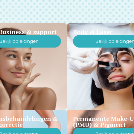
Business & support
Body & Laser
Bekijk opleidingen
Bekijk opleidinge
msbehandelingen &
Permanente Make-
orrectie
(PMU) & Pigment
Bekijk opleidingen
Bekijk opleidinge