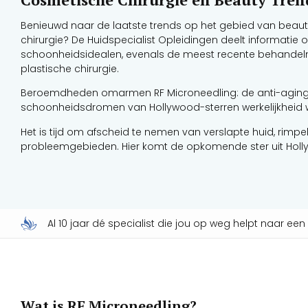
Benieuwd naar de laatste trends op het gebied van bea
chirurgie? De Huidspecialist Opleidingen deelt informatie
schoonheidsidealen, evenals de meest recente behande
plastische chirurgie.
Beroemdheden omarmen RF Microneedling: de anti-aging 
schoonheidsdromen van Hollywood-sterren werkelijkheid 
Het is tijd om afscheid te nemen van verslapte huid, rimpe
probleemgebieden. Hier komt de opkomende ster uit Holl
Al 10 jaar dé specialist die jou op weg helpt naar ee
Wat is RF Microneedling?