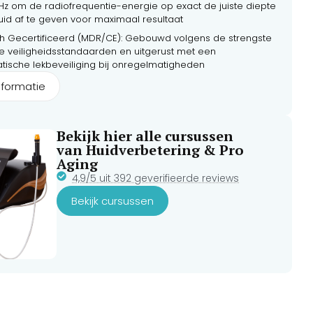
Hz om de radiofrequentie-energie op exact de juiste diepte
uid af te geven voor maximaal resultaat
h Gecertificeerd (MDR/CE): Gebouwd volgens de strengste
he veiligheidsstandaarden en uitgerust met een
tische lekbeveiliging bij onregelmatigheden
nformatie
Bekijk hier alle cursussen
van Huidverbetering & Pro
Aging
4,9/5 uit 392 geverifieerde reviews
Bekijk cursussen