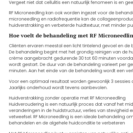
Vergeet niet dat cellulitis een natuurlijk fenomeen is en 
RF Microneedling kan ook worden ingezet voor de behandel
microneedling en radiofrequentie kan de collageenproduct
huidverstrakking en verbeterde huidtextuur, met minder put
Hoe voelt de behandeling met RF Microneedli
Cliënten ervaren meestal een licht tintelend gevoel en d
De behandeling begint met het grondig reinigen van de h
crème aangebracht gedurende 30 tot 60 minuten voorda
wordt gestart. De duur van de behandeling varieert per ge
minuten. Aan het einde van de behandeling wordt een ve
Voor een optimaal resultaat worden gewoonlijk 3 sessie
Jaarlijks onderhoud wordt tevens aanbevolen.
Huidverstrakking zonder operatie met RF Microneedling
Huidveroudering is een natuurlijk proces dat vanaf het mi
veranderingen in de huidstructuur, verlies van stevigheid 
vetweefsel. RF Microneedling is een ideale behandeling om
behandelen en de algehele huidconditie te verbeteren