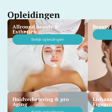
Opleidingen
Allround beauty &
Beauty 
Esthetiek
Bekijk opleidingen
Huidverbetering & pro
Lichaa
Aging
Figuurc
Bekijk opleidingen