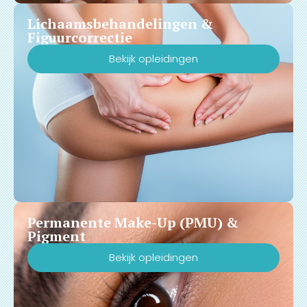
Lichaamsbehandelingen &
Figuurcorrectie
Bekijk opleidingen
Permanente Make-Up (PMU) &
Pigment
Bekijk opleidingen