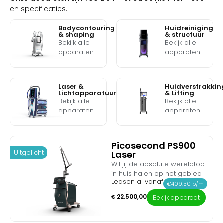
en specificaties.
Bodycontouring
Huidreiniging
& shaping
& structuur
Bekijk alle
Bekijk alle
apparaten
apparaten
Laser &
Huidverstrakkin
Lichtapparatuur
& Lifting
Bekijk alle
Bekijk alle
apparaten
apparaten
Picosecond PS900
Uitgelicht
Laser
Wil jij de absolute wereldtop
in huis halen op het gebied
Leasen al vanaf
van inktverwijdering en
€409.50 p/m
huidrevitalisatie? Maak
22.500,00
€
Bekijk apparaat
kennis met de Picosecond
PS900 Laser. Dit medische
topsysteem is de nieuwste