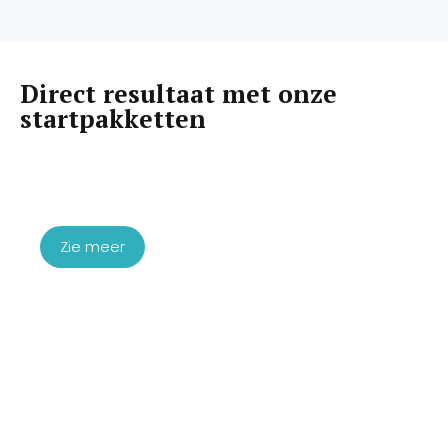
Direct resultaat met onze
startpakketten
Startpakket Microneedling
Exosomen
€
1.760,00
Zie meer