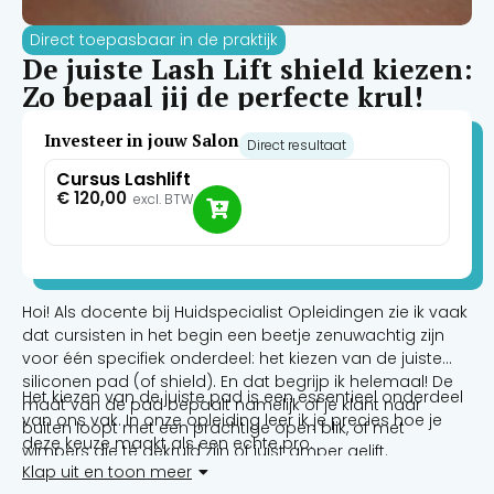
Direct toepasbaar in de praktijk
De juiste Lash Lift shield kiezen:
Zo bepaal jij de perfecte krul!
Investeer in jouw Salon
Direct resultaat
Cursus Lashlift
€
120,00
excl. BTW
Hoi! Als docente bij Huidspecialist Opleidingen zie ik vaak
dat cursisten in het begin een beetje zenuwachtig zijn
voor één specifiek onderdeel: het kiezen van de juiste
siliconen pad (of shield). En dat begrijp ik helemaal! De
Het kiezen van de juiste pad is een essentieel onderdeel
maat van de pad bepaalt namelijk of je klant naar
van ons vak. In onze opleiding leer ik je precies hoe je
buiten loopt met een prachtige open blik, of met
deze keuze maakt als een echte pro.
wimpers die té gekruld zijn of juist amper gelift.
Klap uit en toon meer