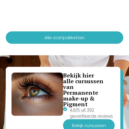
Alle startpakketten
Bekijk hier
alle cursussen
van
Permanente
make-up &
Pigment
4,9/5 uit 392
geverifieerde reviews
Bekijk cursussen