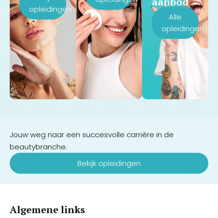
aanbod
opleidingen
Alle
opleidingen
Jouw weg naar een succesvolle carrière in de
beautybranche.
Bekijk opleidingen
Algemene links