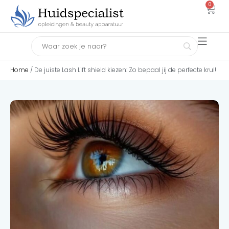
0
Home
/ De juiste Lash Lift shield kiezen: Zo bepaal jij de perfecte krul!