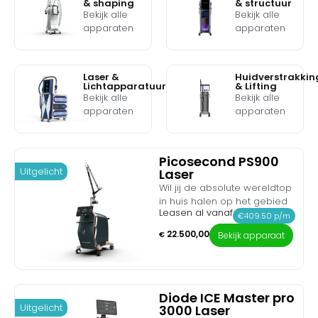
& shaping
& structuur
Bekijk alle
Bekijk alle
apparaten
apparaten
Laser &
Huidverstrakkin
Lichtapparatuur
& Lifting
Bekijk alle
Bekijk alle
apparaten
apparaten
Picosecond PS900
Uitgelicht
Laser
Wil jij de absolute wereldtop
in huis halen op het gebied
Leasen al vanaf
van inktverwijdering en
€409.50 p/m
huidrevitalisatie? Maak
22.500,00
€
Bekijk apparaat
kennis met de Picosecond
PS900 Laser. Dit medische
topsysteem is de nieuwste
generatie picolaser en levert
een ongeëvenaard,
Diode ICE Master pro
Uitgelicht
3000 Laser
gigantisch piekvermogen