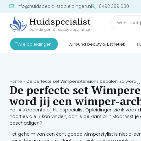
info@huidspecialistopleidingen.nl
0492 389 600
Alle opleidingen
Allround beauty & Esthetiek
H
Home
»
De perfecte set Wimperextensions bepalen: Zo word jij
De perfecte set Wimpere
word jij een wimper-arch
Hoi! Als docente bij Huidspecialist Opleidingen zie ik vaak
haartjes die ik kan vinden, dan is de klant blij!” Maar wist 
beschadigen?
Het geheim van een écht goede wimperstylist is niet allee
leer je hoe je voor elke klant een uniek ontwerp maakt dat n