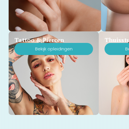
Tattoo & Piercen
Thuisst
Bekijk opleidingen
B