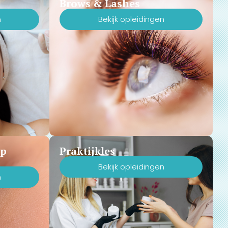
Brows & Lashes
n
Bekijk opleidingen
Up
Praktijkles
Bekijk opleidingen
n