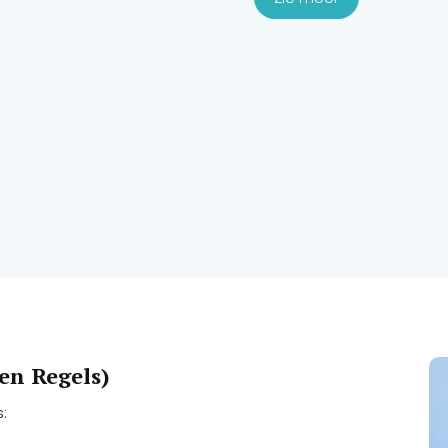
den Regels)
s: