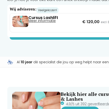
Wij adviseren:
Veelgekozen!
Cursus Lashlift
Meer informatie
€
120,00
excl.
Al
10 jaar
dé specialist die jou op weg helpt naar ee
Bekijk hier alle cu
& Lashes
4,9/5 uit 392 geverifieer