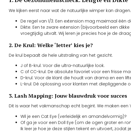
We kijken eerst naar wat de natuurlijke wimper kan dragen.
De regel van 1/3: Een extension mag maximaal één d
Dikte: Een te zware extension (bijvoorbeeld een dikk
vroegtijdig uitvalt. Wij leren je precies hoe je de dr
2. De Krul: Welke ‘letter’ kies je?
De krul bepaalt de hele uitstraling van het gezicht.
J of B-krul: Voor die ultra-natuurlijke look.
C of CC-krul: De absolute favoriet voor een frisse m
D-krul: Voor de klant die houdt van drama en een lifte
L-krul: Dé oplossing voor klanten met diepliggende 
3. Lash Mapping: Jouw blauwdruk voor succes
Dit is waar het vakmanschap echt begint. We maken een
Wil je een Cat Eye (verleidelijk en amandelvormig)?
Of ga je voor een Doll Eye (om de ogen groter en rond
Ik leer je hoe je deze stijlen tekent en uitvoert, zodat 