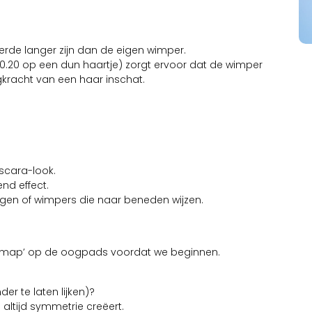
erde langer zijn dan de eigen wimper.
e 0.20 op een dun haartje) zorgt ervoor dat de wimper
aagkracht van een haar inschat.
ascara-look.
nd effect.
ogen of wimpers die naar beneden wijzen.
 ‘map’ op de oogpads voordat we beginnen.
er te laten lijken)?
je altijd symmetrie creëert.