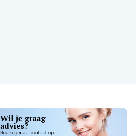
Wil je graag
advies?
Neem gerust contact op.