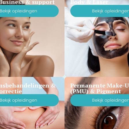
Business & support
Body & Laser
Bekijk opleidingen
Bekijk opleidinge
msbehandelingen &
Permanente Make-
orrectie
(PMU) & Pigment
Bekijk opleidingen
Bekijk opleidinge