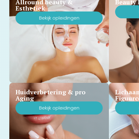
Allround beauty &
Beauty 
Esthetiek
Bekijk opleidingen
Huidverbetering & pro
Lichaa
Aging
Figuurc
Bekijk opleidingen