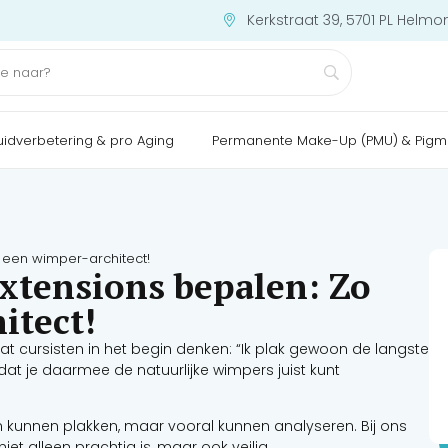
Kerkstraat 39, 5701 PL Helmo
uidverbetering & pro Aging
Permanente Make-Up (PMU) & Pigm
 een wimper-architect!
xtensions bepalen: Zo
itect!
 dat cursisten in het begin denken: “Ik plak gewoon de langste
je dat je daarmee de natuurlijke wimpers juist kunt
n kunnen plakken, maar vooral kunnen analyseren. Bij ons
iet alleen prachtig is, maar ook veilig.