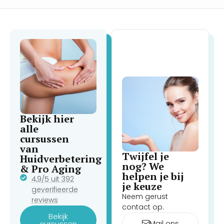
Bekijk hier
alle
cursussen
van
Twijfel je
Huidverbetering
nog? We
& Pro Aging
helpen je bij
4,9/5 uit 392
je keuze
geverifieerde
Neem gerust
reviews
contact op.
Bekijk
Mail ons
cursussen