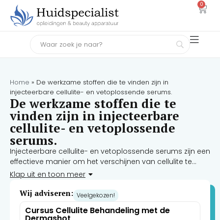
0
Home
»
De werkzame stoffen die te vinden zijn in
injecteerbare cellulite- en vetoplossende serums.
De werkzame stoffen die te
vinden zijn in injecteerbare
cellulite- en vetoplossende
serums.
Injecteerbare cellulite- en vetoplossende serums zijn een
effectieve manier om het verschijnen van cellulite te
verminderen en vet te verminderen op verschillende
Klap uit en toon meer
delen van het lichaam. Deze serums bevatten
verschillende werkzame stoffen die samenwerken om de
Wij adviseren:
Veelgekozen!
oppervlakkige vetlagen onder de huid af te breken en de
Cursus Cellulite Behandeling met de
huid steviger te maken.
Dermashot