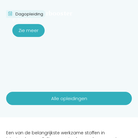
Cursus haarbooster
Dagopleiding
€
340,00
Zie meer
Alle opleidingen
Een van de belangrijkste werkzame stoffen in