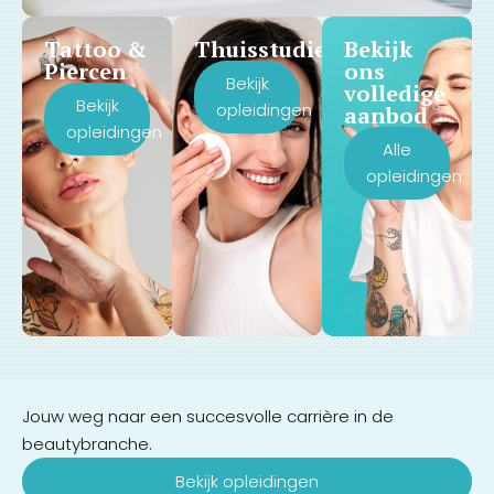
Tattoo &
Thuisstudie
Bekijk
Piercen
ons
Bekijk
volledige
Bekijk
opleidingen
aanbod
opleidingen
Alle
opleidingen
Jouw weg naar een succesvolle carrière in de
beautybranche.
Bekijk opleidingen