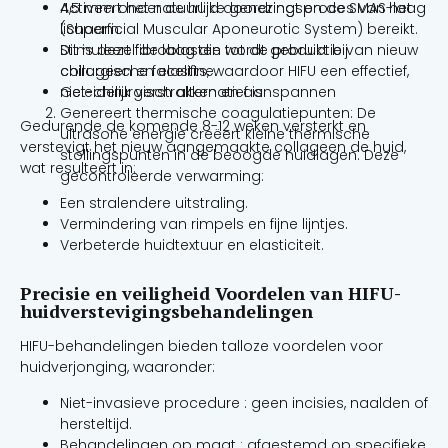
4,5 mm onder de huid doordringt en de SMAS-laag
Activeert het natuurlijke genezingsproces van het
(Superficial Muscular Aponeurotic System) bereikt.
lichaam.
Dit is dezelfde laag die wordt gebruikt bij
Stimuleert fibroblasten tot de productie van nieuw
chirurgische facelifts, waardoor HIFU een effectief,
collageen en elastine.
niet-chirurgisch alternatief is.
Geleidelijk verstrakken en aanspannen
Genereert thermische coagulatiepunten: De
Gedurende de komende 8-12 weken versterkt en
ultrasone energie creëert kleine thermische
verstevigt het nieuw aangemaakte collageen de huid,
stollingspunten in de beoogde huidlagen. Deze
wat resulteert in:
gecontroleerde verwarming:
Een stralendere uitstraling.
Vermindering van rimpels en fijne lijntjes.
Verbeterde huidtextuur en elasticiteit.
Precisie en veiligheid Voordelen van HIFU-
huidverstevigingsbehandelingen
HIFU-behandelingen bieden talloze voordelen voor
huidverjonging, waaronder:
Niet-invasieve procedure : geen incisies, naalden of
hersteltijd.
Behandelingen op maat : afgestemd op specifieke