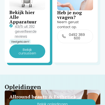
Bekijk hier
Heb je nog
Alle
vragen?
Apparatuur
Neem gerust
4,9/5 uit 392
contact op.
geverifieerde
0492 389
reviews
600
Veelgekozen!
Bekijk
cursussen
Opleidingen
Allround beauty & Esthetiek
Bekijk opleidingen