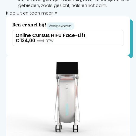
gebieden, zoals gezicht, hals en lichaam.
Natuurlijke resultaten : geleidelijke verbeteringen die
Klap uit en toon meer
er natuurlijk uitzien, niet al te dramatisch.
Ben er snel bij!
Minimaal ongemak : ontworpen voor het comfort
Veelgekozen!
van de cliënt met moderne apparaten zoals 10D
Online Cursus HIFU Face-Lift
Glamour hifu
€
134,00
excl. BTW
Blijvende resultaten : Behandelingen om de 6-12
maanden helpen om de initiële resultaten te
behouden.