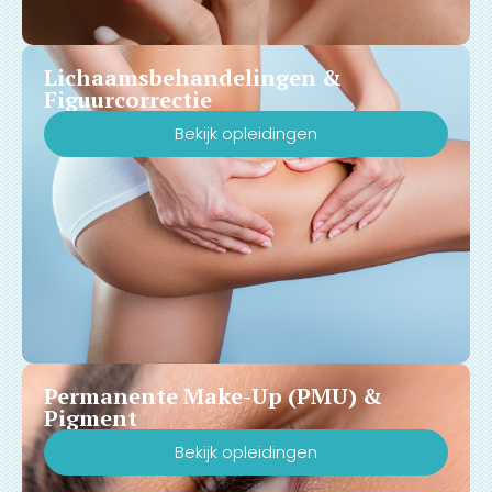
Lichaamsbehandelingen &
Figuurcorrectie
Bekijk opleidingen
Permanente Make-Up (PMU) &
Pigment
Bekijk opleidingen