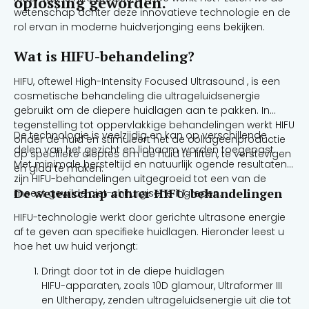
oplossing geworden.
wetenschap achter deze innovatieve technologie en de
rol ervan in moderne huidverjonging eens bekijken.
Wat is HIFU-behandeling?
HIFU, oftewel High-Intensity Focused Ultrasound , is een
cosmetische behandeling die ultrageluidsenergie
gebruikt om de diepere huidlagen aan te pakken. In
tegenstelling tot oppervlakkige behandelingen werkt HIFU
De technologie is veelzijdig en kan op verschillende
onder de huid en stimuleert het de collageenproductie
delen van het gezicht en lichaam worden toegepast.
op specifieke dieptes om de huid te liften, te verstevigen
Met minimale hersteltijd en natuurlijk ogende resultaten
en glad te maken.
zijn HIFU-behandelingen uitgegroeid tot een van de
De wetenschap achter HIFU-behandelingen
meest gewilde niet-chirurgische ingrepen.
HIFU-technologie werkt door gerichte ultrasone energie
af te geven aan specifieke huidlagen. Hieronder leest u
hoe het uw huid verjongt:
Dringt door tot in de diepe huidlagen
HIFU-apparaten, zoals 10D glamour, Ultraformer III
en Ultherapy, zenden ultrageluidsenergie uit die tot