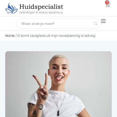
0
Home
/ Er komt viezigheid uit mijn navelpiercing is dat erg