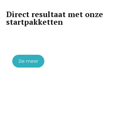
Direct resultaat met onze
startpakketten
Startpakket Microneedling
Exosomen
€
1.760,00
Zie meer
Startpakket skinbooster PDRN &
Exosomen