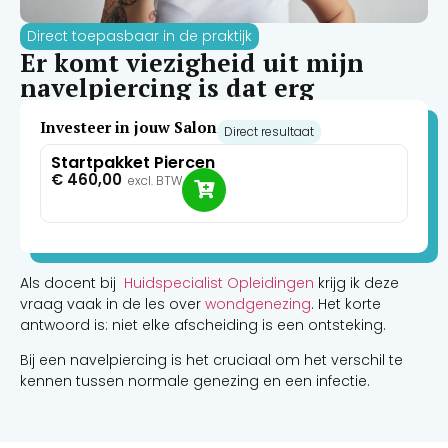
Direct toepasbaar in de praktijk
Er komt viezigheid uit mijn
navelpiercing is dat erg
Investeer in jouw Salon
Direct resultaat
Startpakket Piercen
€
460,00
excl. BTW
Als docent bij
Huidspecialist Opleidingen
krijg ik deze
vraag vaak in de les over
wondgenezing
. Het korte
antwoord is: niet elke afscheiding is een ontsteking.
Bij een navelpiercing is het cruciaal om het verschil te
kennen tussen normale genezing en een infectie.