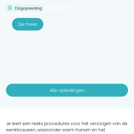
Cursus haarbooster
Dagopleiding
€
340,00
Zie meer
Alle opleidingen
Je leert een reeks procedures voor het verzorgen van de
wenkbrauwen, waaronder warm harsen en het