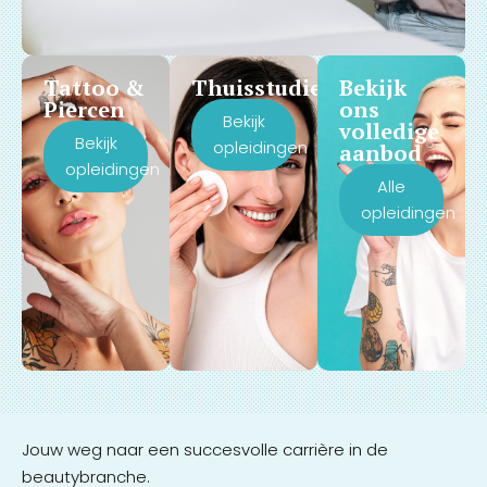
Tattoo &
Thuisstudie
Bekijk
Piercen
ons
Bekijk
volledige
Bekijk
opleidingen
aanbod
opleidingen
Alle
opleidingen
Jouw weg naar een succesvolle carrière in de
beautybranche.