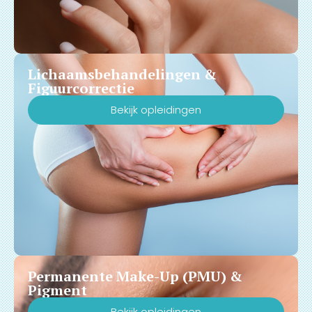
Lichaamsbehandelingen &
Figuurcorrectie
Bekijk opleidingen
Permanente Make-Up (PMU) &
Pigment
Bekijk opleidingen