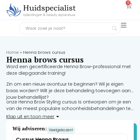
0
Home
»
Henna brows cursus
Henna brows cursus
Word een gecertificeerde Henna Brow-professional met
deze diepgaande training!
Zin om een ​​nieuw avontuur te beginnen? Wil je eigen
baas worden? Wilt je deze behandeling toevoegen aan
jouw behandellijst?
onze Henna Brow Styling cursus is ontworpen om je een
van de meest populaire schoonheidsbehandelingen te
leren die momenteel binnen de branche worden
Klap uit en toon meer
aangeboden. Henna brows is een natuurlijk alternatief
voor andere chemische kleurstoffen en is plantaardig,
Wij adviseren:
Veelgekozen!
waardoor het een aantrekkelijke optie is om de
Cursus Henna Brows