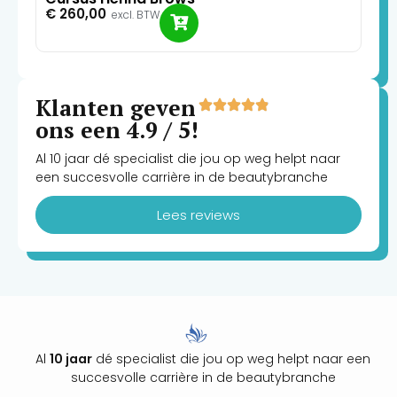
wenkbrauw te kleuren en een expressievere wenkbrauw
€
260,00
excl. BTW
te creëren. Henna zorgt ook voor een betere look die een
dichtere, vollere wenkbrauw geeft.
Klanten geven
ons een 4.9 / 5!
Al 10 jaar dé specialist die jou op weg helpt naar
een succesvolle carrière in de beautybranche
Lees reviews
Al
10 jaar
dé specialist die jou op weg helpt naar een
succesvolle carrière in de beautybranche