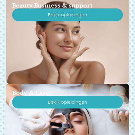
Beauty Business & support
daagse vakopleiding
inclusief officieel certificaat
Bekijk opleidingen
bij Huidspecialist
Opleidingen!
Body & Laser
Bekijk opleidingen