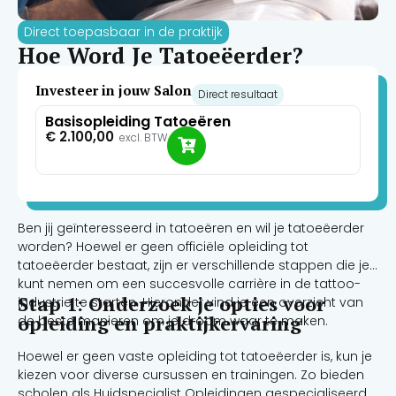
Direct toepasbaar in de praktijk
Hoe Word Je Tatoeëerder?
Investeer in jouw Salon
Direct resultaat
Basisopleiding Tatoeëren
€
2.100,00
excl. BTW
Ben jij geïnteresseerd in tatoeëren en wil je tatoeëerder
worden? Hoewel er geen officiële opleiding tot
tatoeëerder bestaat, zijn er verschillende stappen die je
kunt nemen om een succesvolle carrière in de tattoo-
Stap 1: Onderzoek je opties voor
industrie te starten. Hieronder vind je een overzicht van
opleiding en praktijkervaring
de beste manieren om je droom waar te maken.
Hoewel er geen vaste opleiding tot tatoeëerder is, kun je
kiezen voor diverse cursussen en trainingen. Zo bieden
scholen als Huidspecialist Opleidingen gespecialiseerde