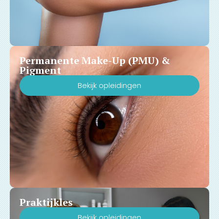
Permanente Make-Up (PMU) &
Pigment
Bekijk opleidingen
Praktijkles
Bekijk opleidingen