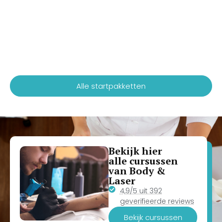
Alle startpakketten
Bekijk hier
alle cursussen
van Body &
Laser
4,9/5 uit 392
geverifieerde reviews
Bekijk cursussen