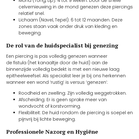
Mond (Tong, Lip): 4 tot 9 weken. Door de snelle
celvernieuwing in de mond genezen deze piercings
relatief snel.
Lichaam (Navel, Tepel): 6 tot 12 maanden. Deze
zones staan vaak onder druk van kleding en
beweging.
De rol van de huidspecialist bij genezing
Een piercing is pas volledig genezen wanneer
de fistula (het kanaaltje door de huid) aan de
binnenzijde volledig bedekt is met een nieuwe laag
epitheelweefsel. Als specialist leer je bij ons herkennen
wanneer een wond ‘rustig’ is versus ‘genezen’:
Roodheid en zwelling: Zijn volledig weggetrokken.
Afscheiding: Er is geen sprake meer van
wondvocht of korstvorming.
Flexibiliteit: De huid rondom de piercing is soepel en
pijnvrij bij lichte beweging.
Professionele Nazorg en Hygiëne