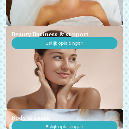
minuten naar maar liefst -30
°C, wat zorgt voor een 100%
comfortabele en nagenoeg
pijnloze ervaring. Upgrade je
salon en profiteer tijdelijk van
een GRATIS complete 2-
Beauty Business & support
daagse vakopleiding
inclusief officieel certificaat
Bekijk opleidingen
bij Huidspecialist
Opleidingen!
Body & Laser
Bekijk opleidingen