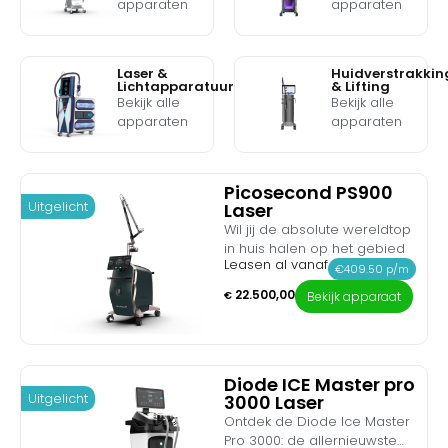
apparaten
apparaten
Laser &
Huidverstrakkin
Lichtapparatuur
& Lifting
Bekijk alle
Bekijk alle
apparaten
apparaten
Picosecond PS900
Uitgelicht
Laser
Wil jij de absolute wereldtop
in huis halen op het gebied
Leasen al vanaf
van inktverwijdering en
€409.50 p/m
huidrevitalisatie? Maak
22.500,00
€
Bekijk apparaat
kennis met de Picosecond
PS900 Laser. Dit medische
topsysteem is de nieuwste
generatie picolaser en levert
een ongeëvenaard,
Diode ICE Master pro
Uitgelicht
3000 Laser
gigantisch piekvermogen
van maar liefst 1.33 GW
Ontdek de Diode Ice Master
(Gigawatt). Dankzij de
Pro 3000: de allernieuwste