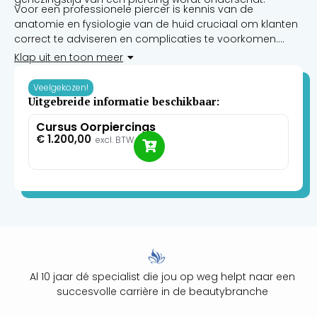
Voor een professionele piercer is kennis van de
anatomie en fysiologie van de huid cruciaal om klanten
correct te adviseren en complicaties te voorkomen.
Hieronder vind je de essentiële richtlijnen die we ook in
Klap uit en toon meer
onze
Piercing Opleidingen
behandelen.
Veelgekozen!
Uitgebreide informatie beschikbaar:
Cursus Oorpiercings
€
1.200,00
excl. BTW
Al 10 jaar dé specialist die jou op weg helpt naar een
succesvolle carrière in de beautybranche