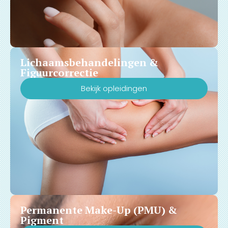
Lichaamsbehandelingen &
Figuurcorrectie
Bekijk opleidingen
Permanente Make-Up (PMU) &
Pigment