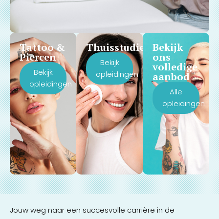
Tattoo &
Thuisstudie
Bekijk
Piercen
ons
Bekijk
volledige
Bekijk
opleidingen
aanbod
opleidingen
Alle
opleidingen
Jouw weg naar een succesvolle carrière in de