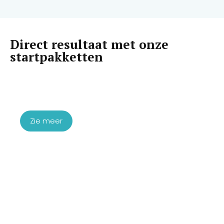
Direct resultaat met onze
startpakketten
Startpakket Microneedling
Exosomen
€
1.760,00
Zie meer