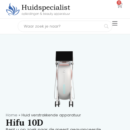
0
Home
»
Huid verstrakkende apparatuur
Hifu 10D
Bent u op zoek naar de meest geavanceerde