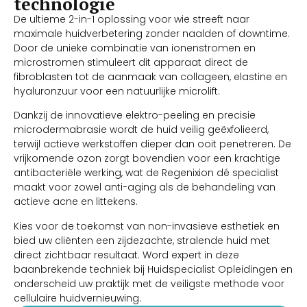
technologie
rimpels en striae. Met de
De ultieme 2-in-1 oplossing voor wie streeft naar
Micro-Scan Matrix (0–200
maximale huidverbetering zonder naalden of downtime.
µm) creëert het apparaat
Door de unieke combinatie van ionenstromen en
ultra-precieze
microstromen stimuleert dit apparaat direct de
behandelzones, wat zorgt
voor maximale
fibroblasten tot de aanmaak van collageen, elastine en
celvernieuwing met
hyaluronzuur voor een natuurlijke microlift.
minimale downtime voor
jouw cliënt.
Dankzij de innovatieve elektro-peeling en precisie
microdermabrasie wordt de huid veilig geëxfolieerd,
terwijl actieve werkstoffen dieper dan ooit penetreren. De
vrijkomende ozon zorgt bovendien voor een krachtige
antibacteriële werking, wat de Regenixion dé specialist
maakt voor zowel anti-aging als de behandeling van
actieve acne en littekens.
Kies voor de toekomst van non-invasieve esthetiek en
bied uw cliënten een zijdezachte, stralende huid met
direct zichtbaar resultaat. Word expert in deze
baanbrekende techniek bij Huidspecialist Opleidingen en
onderscheid uw praktijk met de veiligste methode voor
cellulaire huidvernieuwing.