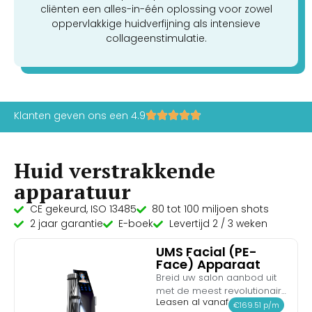
cliënten een alles-in-één oplossing voor zowel
oppervlakkige huidverfijning als intensieve
collageenstimulatie.
Klanten geven ons een 4.9
Huid verstrakkende
apparatuur
CE gekeurd, ISO 13485
80 tot 100 miljoen shots
2 jaar garantie
E-boek
Levertijd 2 / 3 weken
UMS Facial (PE-
Face) Apparaat
Breid uw salon aanbod uit
met de meest revolutionaire
Leasen al vanaf
en gevraagde facial workout
€169.51 p/m