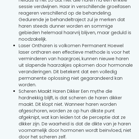
Helaas is het zo dat niet alle haren na één enkele
sessie verdwijnen. Haar in verschillende groeifasen
reageren verschillend op de behandeling.
Gedurende je behandeltraject zul je merken dat
haren steeds dunner worden en sommige
gebieden helemaal haarvrij blijven, maar geduld is
noodzakelijk.
Laser Ontharen is volkomen Permanent Hoewel
laser ontharen een effectieve methode is voor het
verminderen van haargroei, kunnen nieuwe haren
uit slapende haarzakjes opkomen door hormonale
veranderingen. Dit betekent dat een volledig
permanente oplossing niet gegarandeerd kan
worden.
Scheren Maakt Haren Dikker Een mythe die
hardnekkig blijft, is dat scheren de haren dikker
maakt. Dit klopt niet. Wanneer haren worden
afgeschoren, worden ze op hun dikste punt
afgeknipt, wat kan leiden tot de perceptie dat ze
dikker zijn. De waarheid is dat de dikte van je haren
voornamelijk door hormonen wordt beïnvloed, niet
door het scheren zelf.