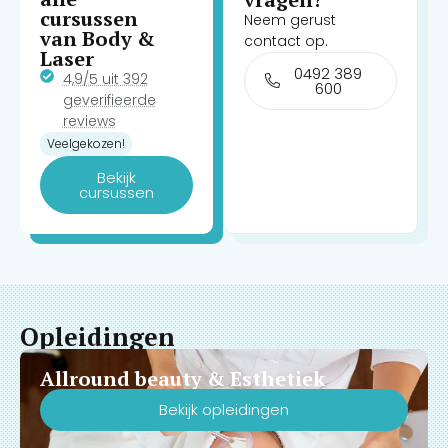
cursussen
Neem gerust
van Body &
contact op.
Laser
0492 389
4,9/5 uit 392
600
geverifieerde
reviews
Veelgekozen!
Bekijk
cursussen
Opleidingen
Allround beauty & Esthetiek
Bekijk opleidingen