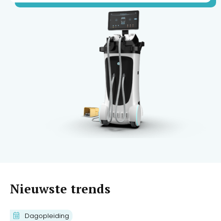
Nieuwste trends
Cursus Brow Mapping
Dagopleiding