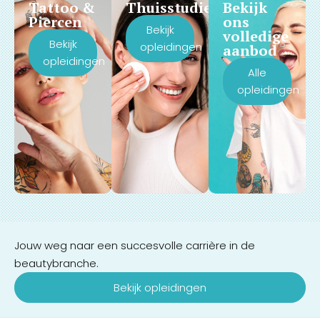
Tattoo &
Thuisstudie
Bekijk
Piercen
ons
Bekijk
volledige
Bekijk
opleidingen
aanbod
opleidingen
Alle
opleidingen
Jouw weg naar een succesvolle carrière in de
beautybranche.
Bekijk opleidingen