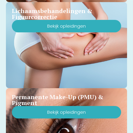
Lichaamsbehandelingen &
Figuurcorrectie
Bekijk opleidingen
Permanente Make-Up (PMU) &
Pigment
Bekijk opleidingen