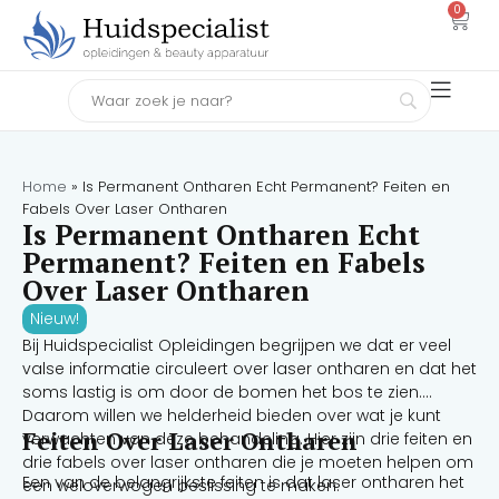
0
Home
»
Is Permanent Ontharen Echt Permanent? Feiten en
Fabels Over Laser Ontharen
Is Permanent Ontharen Echt
Permanent? Feiten en Fabels
Over Laser Ontharen
Nieuw!
Bij Huidspecialist Opleidingen begrijpen we dat er veel
valse informatie circuleert over laser ontharen en dat het
soms lastig is om door de bomen het bos te zien.
Daarom willen we helderheid bieden over wat je kunt
Feiten Over Laser Ontharen
verwachten van deze behandeling. Hier zijn drie feiten en
drie fabels over laser ontharen die je moeten helpen om
Een van de belangrijkste feiten is dat laser ontharen het
een weloverwogen beslissing te maken.