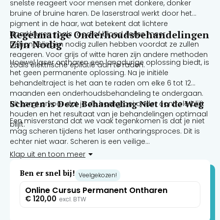
snelste reageert voor mensen met donkere, donker
bruine of bruine haren. De laserstraal werkt door het
pigment in de haar, wat betekent dat lichtere
Regelmatige Onderhoudsbehandelingen
haarkleuren zoals rood of blond soms meer
Zijn Nodig
behandelingen nodig zullen hebben voordat ze zullen
reageren. Voor grijs of witte haren zijn andere methoden
Hoewel laser ontharen een langdurige oplossing biedt, is
zoals elektrische epilatie aan te raden.
het geen permanente oplossing. Na je initiële
behandeltraject is het aan te raden om elke 6 tot 12
maanden een onderhoudsbehandeling te ondergaan.
Scheren is Deze Behandeling Niet in de Weg
Dit zorgt ervoor dat je de haargroei onder controle blijft
houden en het resultaat van je behandelingen optimaal
Een misverstand dat we vaak tegenkomen is dat je niet
blijft.
mag scheren tijdens het laser ontharingsproces. Dit is
echter niet waar. Scheren is een veilige
ontharingsmethode die je kunt gebruiken tussen de
Klap uit en toon meer
behandelingen door, terwijl harsen of epileren juist moet
worden vermeden omdat dit de haar eruit trekt en de
Ben er snel bij!
Veelgekozen!
laserbehandeling minder effectief maakt.
Online Cursus Permanent Ontharen
€
120,00
excl. BTW