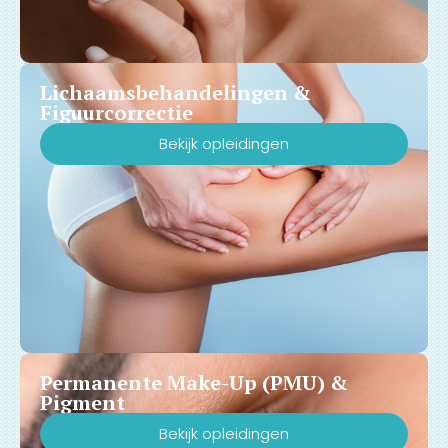
Lichaamsbehandelingen &
Figuurcorrectie
Bekijk opleidingen
Permanente Make-Up (PMU) &
Pigment
Bekijk opleidingen