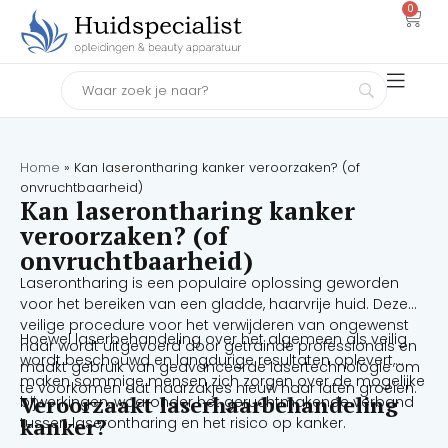
0
Home
»
Kan laserontharing kanker veroorzaken? (of
onvruchtbaarheid)
Kan laserontharing kanker
veroorzaken? (of
onvruchtbaarheid)
Laserontharing is een populaire oplossing geworden
voor het bereiken van een gladde, haarvrije huid. Deze
veilige procedure voor het verwijderen van ongewenst
Hoewel laserbehandeling over het algemeen als veilig
haar wordt uitgevoerd door getrainde professionals en
wordt beschouwd en langdurige resultaten oplevert,
maakt gebruik van geavanceerde lasertechnologie om
maken sommige mensen zich zorgen over de mogelijke
te voorkomen dat haarzakjes nieuw haar laten groeien.
Veroorzaakt laserhaarbehandeling
bijwerkingen, waaronder het geruchtmakende verband
kanker?
tussen laserontharing en het risico op kanker.