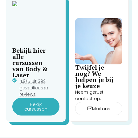
essentieel om professioneel advies in te winnen.
Blaren en korstvorming op de huid: Het te snel
blootstellen van het behandelde gebied aan
zonlicht na laserontharing kan leiden tot blaren en
korstvorming op de huid.
Bekijk hier
alle
cursussen
Twijfel je
van Body &
nog? We
Laser
helpen je bij
4,9/5 uit 392
je keuze
geverifieerde
Neem gerust
reviews
contact op.
Bekijk
Mail ons
cursussen