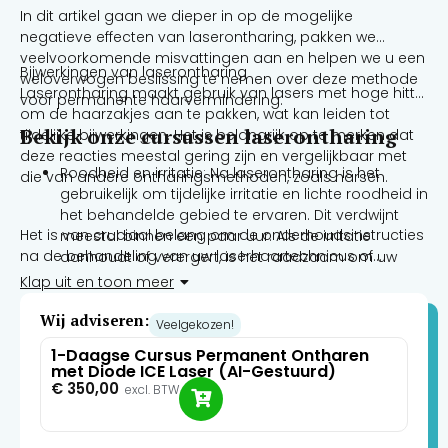
In dit artikel gaan we dieper in op de mogelijke
negatieve effecten van laserontharing, pakken we
veelvoorkomende misvattingen aan en helpen we u een
Bijwerkingen van laserontharing
weloverwogen beslissing te nemen over deze methode
Laserontharing maakt gebruik van lasers met hoge hitte
voor permanente haarvermindering.
om de haarzakjes aan te pakken, wat kan leiden tot
Bekijk onze cursussen laserontharing
tijdelijke bijwerkingen. Het is belangrijk op te merken dat
deze reacties meestal gering zijn en vergelijkbaar met
Roodheid en irritatie: Na laserontharing is het
die van andere ontharingsmethoden, zoals harsen.
gebruikelijk om tijdelijke irritatie en lichte roodheid in
het behandelde gebied te ervaren. Dit verdwijnt
Het is van cruciaal belang om de onderhoudsinstructies
meestal binnen een paar uur. Als de irritatie
na de behandeling van uw laserhaartechnicus of
aanhoudt of verergert, is het raadzaam om uw
medisch schoonheidsspecialiste op te volgen en
arts of zorgverlener te raadplegen.
Klap uit en toon meer
overmatige blootstelling aan de zon te vermijden.
Pigmentatie veranderingen: Een andere tijdelijke
Wij adviseren:
bijwerking is een lichte verdonkering of verlichting
Veelgekozen!
van de huid in het behandelde gebied. Personen
1-Daagse Cursus Permanent Ontharen
met een lichtere huid kunnen donkere vlekken
met Diode ICE Laser (AI-Gestuurd)
opmerken, terwijl mensen met een donkere huid
€
350,00
excl. BTW
lichtere plekken kunnen waarnemen. Wees gerust,
deze veranderingen zijn meestal tijdelijk en vormen
geen reden tot bezorgdheid.