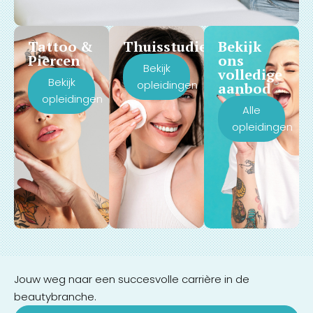
Tattoo &
Thuisstudie
Bekijk
Piercen
ons
Bekijk
volledige
Bekijk
opleidingen
aanbod
opleidingen
Alle
opleidingen
Jouw weg naar een succesvolle carrière in de
beautybranche.