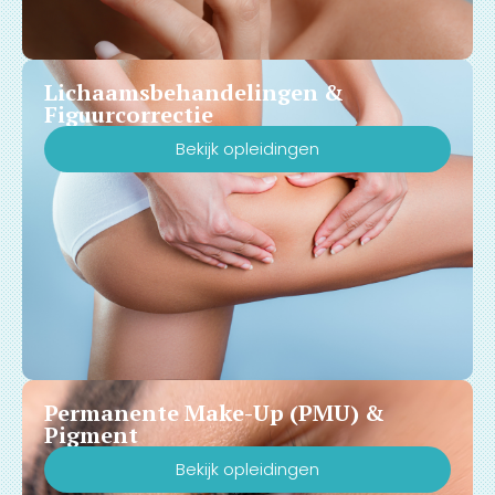
Lichaamsbehandelingen &
Figuurcorrectie
Bekijk opleidingen
Permanente Make-Up (PMU) &
Pigment
Bekijk opleidingen