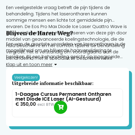
Een veelgestelde vraag betreft de pijn tijdens de
behandeling. Tijdens het laserontharen kunnen
sommige mensen een lichte tot gemiddelde pijn
ervaren. De Eos Pro Max Diode Ice Laser Quattro Wave is
Blijven de Haren Weg?
gespecialiseerd in het minimaliseren van deze pijn door
middel van geavanceerde koelingstechnologie, die de
Een van de grootste voordelen van laserontharen is de
huid beschermt en het comfort tijdens de behandeling
mogelijkheid om en blijvende haarverwijdering te
vergroot. Het is verstandig om voorafgaand aan de
bereiken. Bij een behandeling gericht op ingegroeide
behandeling met je specialist te bespreken welke
haren kunnen mensen vaak na meerdere sessies een
pijnbestrijdingsopties er zijn.
Klap uit en toon meer
significante vermindering van ingegroeide haren
ervaren. Het is echter belangrijk om te beseffen dat
Veelgekozen!
soms enkele haren kunnen teruggroeien, en
Uitgebreide informatie beschikbaar:
onderhoudsbehandelingen kunnen nodig zijn om het
1-Daagse Cursus Permanent Ontharen
gewenste resultaat te behouden.
met Diode ICE Laser (AI-Gestuurd)
€
350,00
excl. BTW