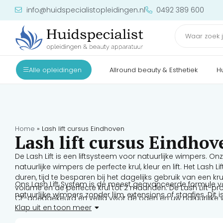
info@huidspecialistopleidingen.nl
0492 389 600
Alle opleidingen
Allround beauty & Esthetiek
H
Home
»
Lash lift cursus Eindhoven
Lash lift cursus Eindhov
De Lash Lift is een liftsysteem voor natuurlijke wimpers. O
natuurlijke wimpers de perfecte krul, kleur en lift. Het Las
duren, tijd te besparen bij het dagelijks gebruik van een k
Ons Lash Lift System is de meest geavanceerde formule vo
volume en de perfecte krul tot 2 maanden. De Lash Lift-prod
natuurlijke wimpers zonder lijm, extensions of staafjes. Dit
CE-goedgekeurd en veilig voor de ogen en uw natuurlijke 
waarbij de wimpers om een ​​sponsstaafje worden gewikkel
Klap uit en toon meer
gedrongen uitzien. In plaats daarvan gebruikt onze Lash L