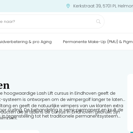
Kerkstraat 39, 5701 PL Helmo
uidverbetering & pro Aging
Permanente Make-Up (PMU) & Pigm
en
nze hoogwaardige Lash Lift cursus in Eindhoven geeft de
h Lift-systeem is ontworpen om de wimpergolf langer te laten
rultang en geeft de natuurlijke wimpers van uw klanten extra
or curling. De behandeling is semi-permanent en krult de
ucten die je tijdens de cursus in Eindhoven gebruikt zijn
 is in tegenstelling tot het traditionele permanentsysteem
wimpers.
d, waardoor de wimpers overkrullen en er kort en
ift verschillende maten siliconenpads en wordt elke wimper