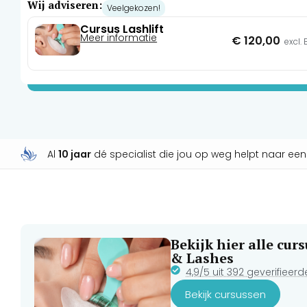
afzonderlijk gelift, wat elke keer een perfecte krul voor u
Wij adviseren:
Veelgekozen!
direct open en lijken de wimpers voller en langer. U kunt
Cursus Lashlift
wimperextensions toevoegen.
Meer informatie
€
120,00
excl.
Al
10 jaar
dé specialist die jou op weg helpt naar ee
Bekijk hier alle cu
& Lashes
4,9/5 uit 392 geverifieer
Bekijk cursussen