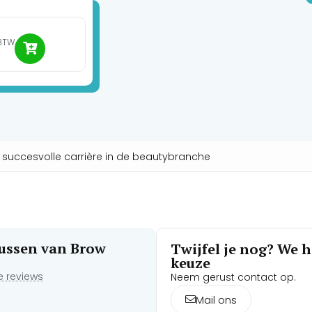
w wimperlengte creëert. Met gelifte wimpers gaan je ogen
 een kleurverbetering of semi-permanente mascara en zelfs
 BTW
n succesvolle carrière in de beautybranche
rsussen van Brow
Twijfel je nog? We he
keuze
de reviews
Neem gerust contact op.
Mail ons