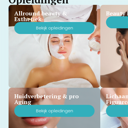
Allround beauty &
Beauty 
Esthetiek
Bekijk opleidingen
Huidverbetering & pro
Lichaa
Aging
Figuurc
Bekijk opleidingen