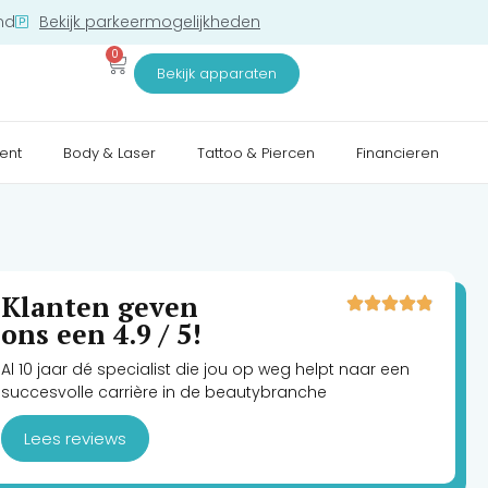
nd
Bekijk parkeermogelijkheden
0
Bekijk apparaten
ent
Body & Laser
Tattoo & Piercen
Financieren
Klanten geven
ons een 4.9 / 5!
Al 10 jaar dé specialist die jou op weg helpt naar een
succesvolle carrière in de beautybranche
Lees reviews