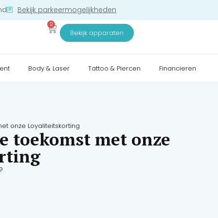
nd
Bekijk parkeermogelijkheden
0
Bekijk apparaten
ent
Body & Laser
Tattoo & Piercen
Financieren
et onze Loyaliteitskorting
 je toekomst met onze
rting
?