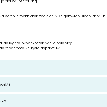
je nieuwe inschrijving.
cialiseren in technieken zoals de MDR-gekeurde Diode laser, Thul
kzij de lagere inkoopkosten van je opleiding.
de modernste, veiligste apparatuur.
eboekt?
uur?