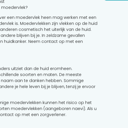
mst
n moedervlek?
 over een moedervlek heen mag werken met een
ervlek is. Moedervlekken zijn vlekken op de huid
anderen cosmetisch het uiterlijk van de huid.
dere blijven bij je. In zeldzame gevallen
van huidkanker. Neem contact op met een
anders uitziet dan de huid eromheen.
rschillende soorten en maten. De meeste
hun naam aan te danken hebben. Sommige
e je hele leven bij je blijven, tenzij je ervoor
mmige moedervlekken kunnen het risico op het
oorten moedervlekken (aangeboren naevi). Als u
ntact op met een zorgverlener.