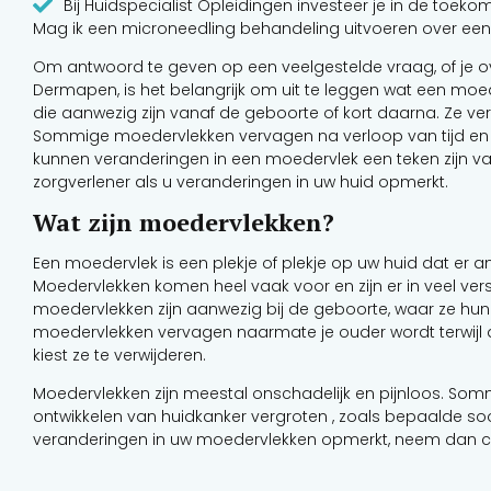
Bij Huidspecialist Opleidingen investeer je in de toeko
Mag ik een microneedling behandeling uitvoeren over ee
Om antwoord te geven op een veelgestelde vraag, of je
Dermapen, is het belangrijk om uit te leggen wat een moed
die aanwezig zijn vanaf de geboorte of kort daarna. Ze ver
Sommige moedervlekken vervagen na verloop van tijd en an
kunnen veranderingen in een moedervlek een teken zijn 
zorgverlener als u veranderingen in uw huid opmerkt.
Wat zijn moedervlekken?
Een moedervlek is een plekje of plekje op uw huid dat er 
Moedervlekken komen heel vaak voor en zijn er in veel ve
moedervlekken zijn aanwezig bij de geboorte, waar ze 
moedervlekken vervagen naarmate je ouder wordt terwijl ander
kiest ze te verwijderen.
Moedervlekken zijn meestal onschadelijk en pijnloos. So
ontwikkelen van huidkanker vergroten , zoals bepaalde s
veranderingen in uw moedervlekken opmerkt, neem dan co