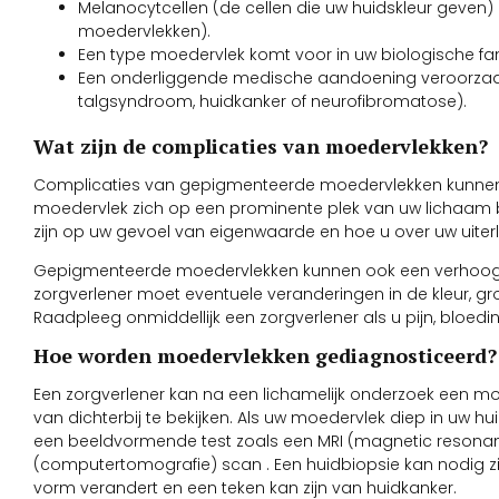
Melanocytcellen (de cellen die uw huidskleur geven)
moedervlekken).
Een type moedervlek komt voor in uw biologische fa
Een onderliggende medische aandoening veroorzaak
talgsyndroom, huidkanker of neurofibromatose).
Wat zijn de complicaties van moedervlekken?
Complicaties van gepigmenteerde moedervlekken kunne
moedervlek zich op een prominente plek van uw lichaam be
zijn op uw gevoel van eigenwaarde en hoe u over uw uiterli
Gepigmenteerde moedervlekken kunnen ook een verhoogd 
zorgverlener moet eventuele veranderingen in de kleur, gr
Raadpleeg onmiddellijk een zorgverlener als u pijn, bloedin
Hoe worden moedervlekken gediagnosticeerd?
Een zorgverlener kan na een lichamelijk onderzoek een m
van dichterbij te bekijken. Als uw moedervlek diep in uw hu
een beeldvormende test zoals een MRI (magnetic resonan
(computertomografie) scan . Een huidbiopsie kan nodig zij
vorm verandert en een teken kan zijn van huidkanker.