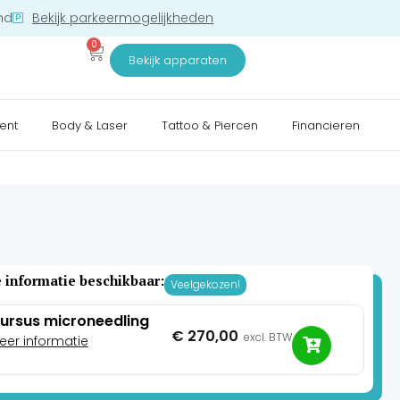
nd
Bekijk parkeermogelijkheden
0
Bekijk apparaten
ent
Body & Laser
Tattoo & Piercen
Financieren
 informatie beschikbaar:
Veelgekozen!
ursus microneedling
€
270,00
excl. BTW
eer informatie