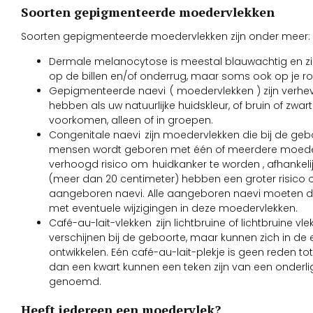
Soorten gepigmenteerde moedervlekken
Soorten gepigmenteerde moedervlekken zijn onder meer:
Dermale melanocytose is meestal blauwachtig en ziet
op de billen en/of onderrug, maar soms ook op je r
Gepigmenteerde naevi ( moedervlekken ) zijn verhev
hebben als uw natuurlijke huidskleur, of bruin of zwa
voorkomen, alleen of in groepen.
Congenitale naevi zijn moedervlekken die bij de geb
mensen wordt geboren met één of meerdere moeder
verhoogd risico om huidkanker te worden , afhankel
(meer dan 20 centimeter) hebben een groter risico o
aangeboren naevi. Alle aangeboren naevi moeten d
met eventuele wijzigingen in deze moedervlekken.
Café-au-lait-vlekken zijn lichtbruine of lichtbruine v
verschijnen bij de geboorte, maar kunnen zich in de 
ontwikkelen. Eén café-au-lait-plekje is geen reden 
dan een kwart kunnen een teken zijn van een onder
genoemd.
Heeft iedereen een moedervlek?