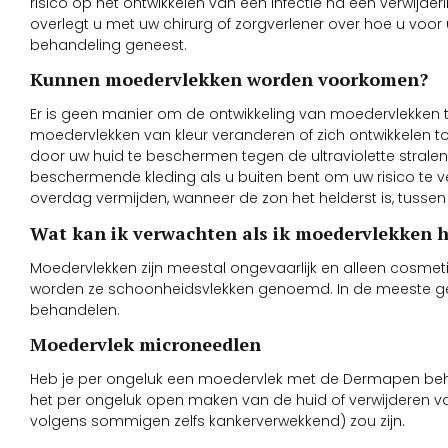
risico op het ontwikkelen van een infectie na een verwijde
overlegt u met uw chirurg of zorgverlener over hoe u voor 
behandeling geneest.
Kunnen moedervlekken worden voorkomen?
Er is geen manier om de ontwikkeling van moedervlekken te
moedervlekken van kleur veranderen of zich ontwikkelen tot
door uw huid te beschermen tegen de ultraviolette stra
beschermende kleding als u buiten bent om uw risico te v
overdag vermijden, wanneer de zon het helderst is, tussen 1
Wat kan ik verwachten als ik moedervlekken 
Moedervlekken zijn meestal ongevaarlijk en alleen cosmeti
worden ze schoonheidsvlekken genoemd. In de meeste gev
behandelen.
Moedervlek microneedlen
Heb je per ongeluk een moedervlek met de Dermapen beha
het per ongeluk open maken van de huid of verwijderen va
volgens sommigen zelfs kankerverwekkend) zou zijn.