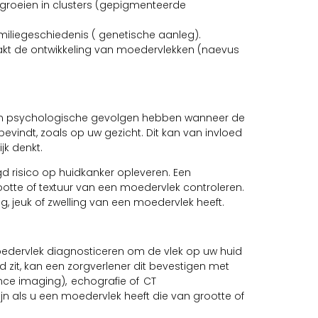
 groeien in clusters (gepigmenteerde
miliegeschiedenis ( genetische aanleg).
t de ontwikkeling van moedervlekken (naevus
n psychologische gevolgen hebben wanneer de
vindt, zoals op uw gezicht. Dit kan van invloed
jk denkt.
risico op huidkanker opleveren. Een
ootte of textuur van een moedervlek controleren.
g, jeuk of zwelling van een moedervlek heeft.
oedervlek diagnosticeren om de vlek op uw huid
id zit, kan een zorgverlener dit bevestigen met
ce imaging), echografie of CT
n als u een moedervlek heeft die van grootte of