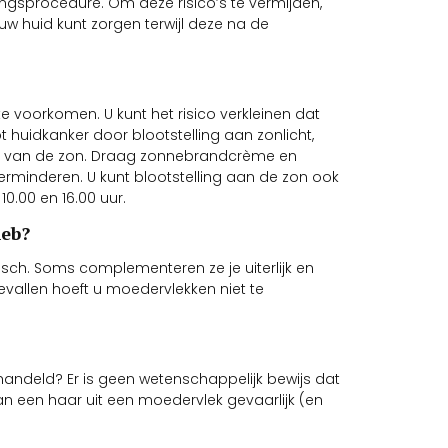
ringsprocedure. Om deze risico’s te vermijden,
uw huid kunt zorgen terwijl deze na de
 voorkomen. U kunt het risico verkleinen dat
 huidkanker door blootstelling aan zonlicht,
len van de zon. Draag zonnebrandcrème en
erminderen. U kunt blootstelling aan de zon ook
0.00 en 16.00 uur.
heb?
sch. Soms complementeren ze je uiterlijk en
allen hoeft u moedervlekken niet te
ndeld? Er is geen wetenschappelijk bewijs dat
n een haar uit een moedervlek gevaarlijk (en