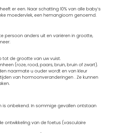
eeft er een. Naar schatting 10% van alle baby’s
ifieke moedervlek, een hemangioom genoemd.
ke persoon anders uit en variëren in grootte,
meer:
tot de grootte van uw vuist.
heen (roze, rood, paars, bruin, bruin of zwart).
en naarmate u ouder wordt en van kleur
n tijden van hormoonveranderingen . Ze kunnen
aken.
n is onbekend. In sommige gevallen ontstaan
e ontwikkeling van de foetus (vasculaire