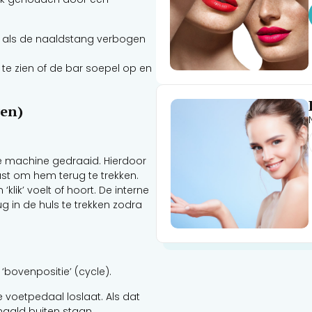
of als de naaldstang verbogen
e zien of de bar soepel op en
Pen)
e machine gedraaid. Hierdoor
st om hem terug te trekken.
klik’ voelt of hoort. De interne
g in de huls te trekken zodra
‘bovenpositie’ (cycle).
 voetpedaal loslaat. Als dat
 naald buiten staan.