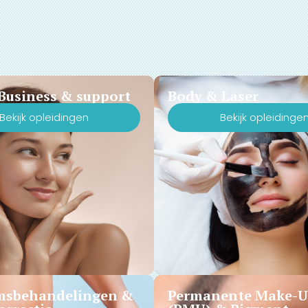
Business & support
Body & Laser
Bekijk opleidingen
Bekijk opleidinge
msbehandelingen &
Permanente Make-