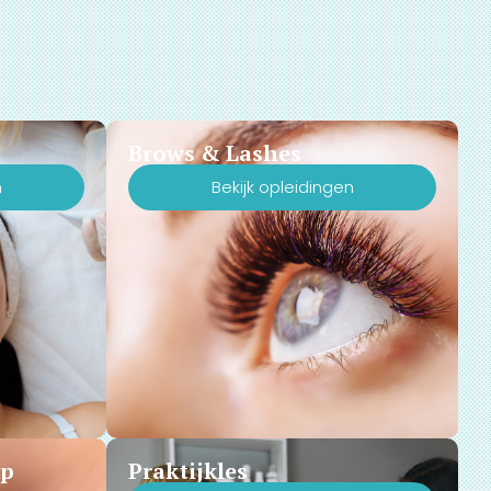
Brows & Lashes
n
Bekijk opleidingen
Up
Praktijkles