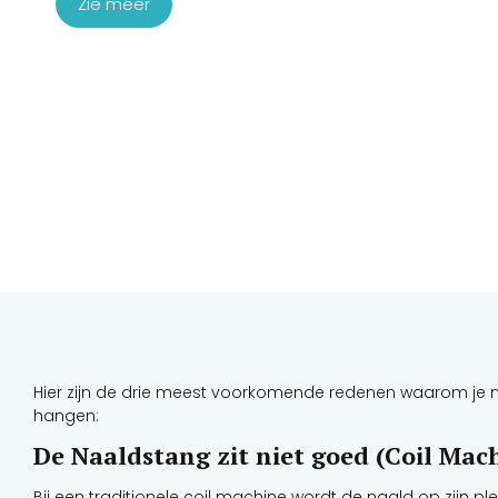
Zie meer
Hier zijn de drie meest voorkomende redenen waarom je naa
hangen:
De Naaldstang zit niet goed (Coil Mac
Bij een traditionele coil machine wordt de naald op zijn 