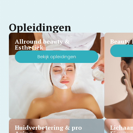
Opleidingen
Allround beauty &
Beauty 
Esthetiek
Bekijk opleidingen
Huidverbetering & pro
Lichaa