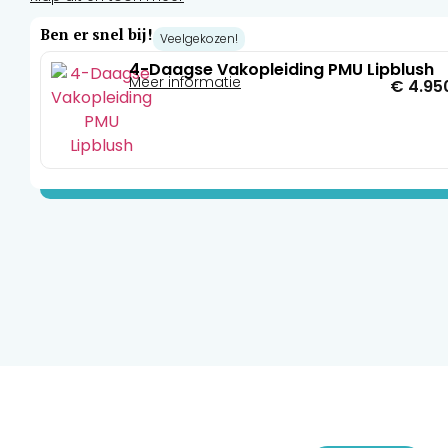
Ben er snel bij!
Veelgekozen!
4-Daagse Vakopleiding PMU Lipblush
Meer informatie
€
4.95