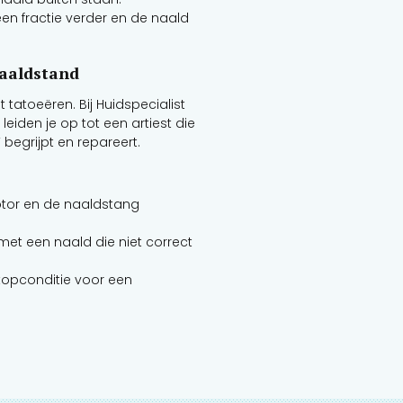
een fractie verder en de naald
Naaldstand
tatoeëren. Bij Huidspecialist
leiden je op tot een artiest die
 begrijpt en repareert.
otor en de naaldstang
et een naald die niet correct
 topconditie voor een