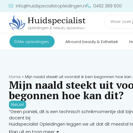
info@huidspecialistopleidingen.nl
0492 389 600
Alle opleidingen
Allround beauty & Esthetiek
H
Home
»
Mijn naald steekt uit voordat ik ben begonnen hoe kan 
Mijn naald steekt uit vo
begonnen hoe kan dit?
Nieuw!
“Geen paniek, dit is een technisch schrikmomentje dat bi
docent bij
Huidspecialist Opleidingen leggen we uit dat dit meestal
van de armatuur-bar (bij een coil machine) of de interne ve
Klap uit en toon meer