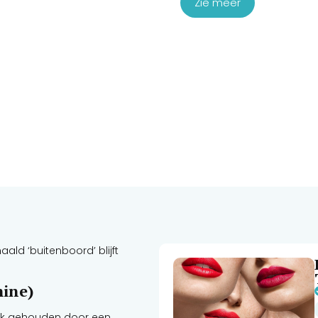
Zie meer
ld ‘buitenboord’ blijft
hine)
plek gehouden door een