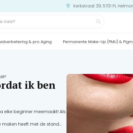
Kerkstraat 39, 5701 PL Helmo
uidverbetering & pro Aging
Permanente Make-Up (PMU) & Pigm
dit?
ordat ik ben
jna elke beginner meemaakt! Als
 te maken heeft met de stand
er/plunjer (bij een rotary pen).