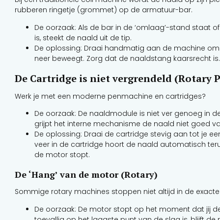
rubberen ringetje (grommet) op de armatuur-bar.
De oorzaak: Als de bar in de ‘omlaag’-stand staat 
is, steekt de naald uit de tip.
De oplossing: Draai handmatig aan de machine om t
neer beweegt. Zorg dat de naaldstang kaarsrecht is.
De Cartridge is niet vergrendeld (Rotary 
Werk je met een moderne penmachine en cartridges?
De oorzaak: De naaldmodule is niet ver genoeg in d
grijpt het interne mechanisme de naald niet goed va
De oplossing: Draai de cartridge stevig aan tot je een ‘
veer in de cartridge hoort de naald automatisch teru
de motor stopt.
De ‘Hang’ van de motor (Rotary)
Sommige rotary machines stoppen niet altijd in de exacte 
De oorzaak: De motor stopt op het moment dat jij de
toevallig op het laagste punt van de slag is, blijft de