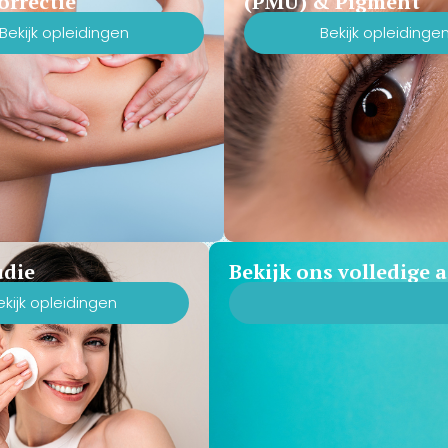
orrectie
(PMU) & Pigment
Bekijk opleidingen
Bekijk opleidinge
udie
Bekijk ons volledige
ekijk opleidingen