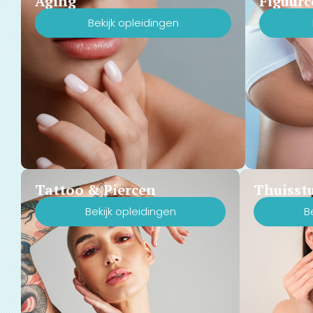
Aging
Figuurc
Bekijk opleidingen
Tattoo & Piercen
Thuisst
Bekijk opleidingen
B