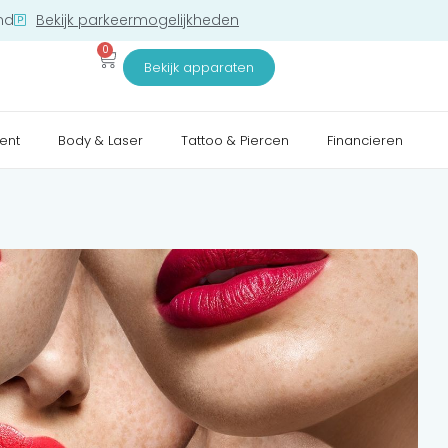
nd
Bekijk parkeermogelijkheden
0
Bekijk apparaten
ent
Body & Laser
Tattoo & Piercen
Financieren