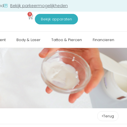
nd
Bekijk parkeermogelijkheden
0
Bekijk apparaten
ent
Body & Laser
Tattoo & Piercen
Financieren
Terug