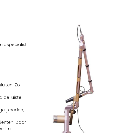
uidspecialist
luiten. Zo
d de juiste
elijkheden,
udenten. Door
komt u