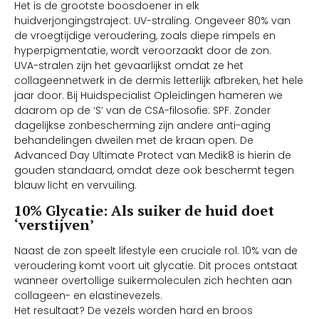
Het is de grootste boosdoener in elk
huidverjongingstraject: UV-straling. Ongeveer 80% van
de vroegtijdige veroudering, zoals diepe rimpels en
hyperpigmentatie, wordt veroorzaakt door de zon.
UVA-stralen zijn het gevaarlijkst omdat ze het
collageennetwerk in de dermis letterlijk afbreken, het hele
jaar door. Bij Huidspecialist Opleidingen hameren we
daarom op de ‘S’ van de CSA-filosofie: SPF. Zonder
dagelijkse zonbescherming zijn andere anti-aging
behandelingen dweilen met de kraan open. De
Advanced Day Ultimate Protect van Medik8 is hierin de
gouden standaard, omdat deze ook beschermt tegen
blauw licht en vervuiling.
10% Glycatie: Als suiker de huid doet
‘verstijven’
Naast de zon speelt lifestyle een cruciale rol. 10% van de
veroudering komt voort uit glycatie. Dit proces ontstaat
wanneer overtollige suikermoleculen zich hechten aan
collageen- en elastinevezels.
Het resultaat? De vezels worden hard en broos