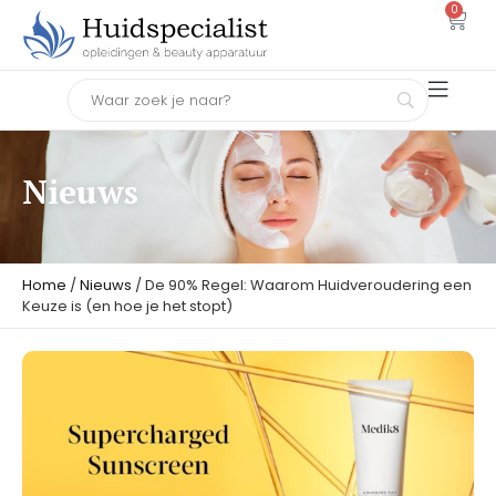
0
Nieuws
Home
/
Nieuws
/ De 90% Regel: Waarom Huidveroudering een
Keuze is (en hoe je het stopt)