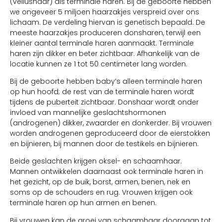
(vellushaar) als terminale haren. Bij de geboorte hebben
we ongeveer 5 miljoen haarzakjes verspreid over ons
lichaam. De verdeling hiervan is genetisch bepaald. De
meeste haarzakjes produceren donsharen, terwijl een
kleiner aantal terminale haren aanmaakt. Terminale
haren zijn dikker en beter zichtbaar. Afhankelijk van de
locatie kunnen ze 1 tot 50 centimeter lang worden.
Bij de geboorte hebben baby’s alleen terminale haren
op hun hoofd; de rest van de terminale haren wordt
tijdens de puberteit zichtbaar. Donshaar wordt onder
invloed van mannelijke geslachtshormonen
(androgenen) dikker, zwaarder en donkerder. Bij vrouwen
worden androgenen geproduceerd door de eierstokken
en bijnieren, bij mannen door de testikels en bijnieren.
Beide geslachten krijgen oksel- en schaamhaar.
Mannen ontwikkelen daarnaast ook terminale haren in
het gezicht, op de buik, borst, armen, benen, nek en
soms op de schouders en rug. Vrouwen krijgen ook
terminale haren op hun armen en benen.
Bij vrouwen kan de groei van schaamhaar doorgaan tot