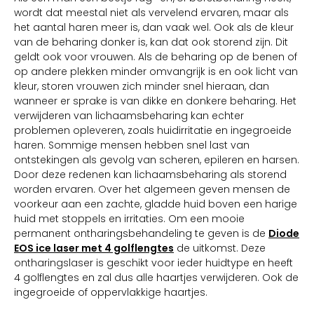
wordt dat meestal niet als vervelend ervaren, maar als
het aantal haren meer is, dan vaak wel. Ook als de kleur
van de beharing donker is, kan dat ook storend zijn. Dit
geldt ook voor vrouwen. Als de beharing op de benen of
op andere plekken minder omvangrijk is en ook licht van
kleur, storen vrouwen zich minder snel hieraan, dan
wanneer er sprake is van dikke en donkere beharing. Het
verwijderen van lichaamsbeharing kan echter
problemen opleveren, zoals huidirritatie en ingegroeide
haren. Sommige mensen hebben snel last van
ontstekingen als gevolg van scheren, epileren en harsen.
Door deze redenen kan lichaamsbeharing als storend
worden ervaren. Over het algemeen geven mensen de
voorkeur aan een zachte, gladde huid boven een harige
huid met stoppels en irritaties. Om een mooie
permanent ontharingsbehandeling te geven is de
Diode
EOS ice laser met 4 golflengtes
de uitkomst. Deze
ontharingslaser is geschikt voor ieder huidtype en heeft
4 golflengtes en zal dus alle haartjes verwijderen. Ook de
ingegroeide of oppervlakkige haartjes.