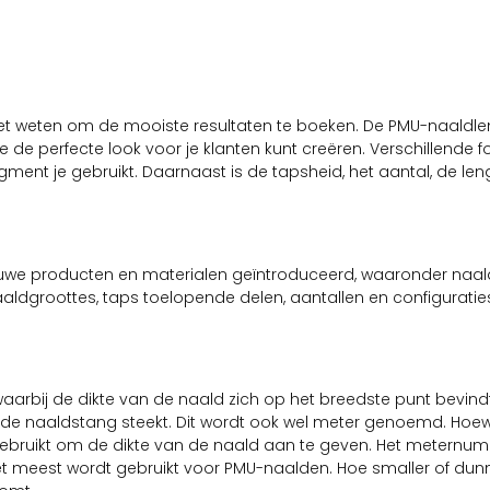
moet weten om de mooiste resultaten te boeken. De PMU-naaldle
je de perfecte look voor je klanten kunt creëren. Verschillende 
ment je gebruikt. Daarnaast is de tapsheid, het aantal, de len
ieuwe producten en materialen geïntroduceerd, waaronder naal
aldgroottes, taps toelopende delen, aantallen en configuratie
arbij de dikte van de naald zich op het breedste punt bevind
it de naaldstang steekt. Dit wordt ook wel meter genoemd. Hoew
 gebruikt om de dikte van de naald aan te geven. Het meternu
het meest wordt gebruikt voor PMU-naalden. Hoe smaller of dun