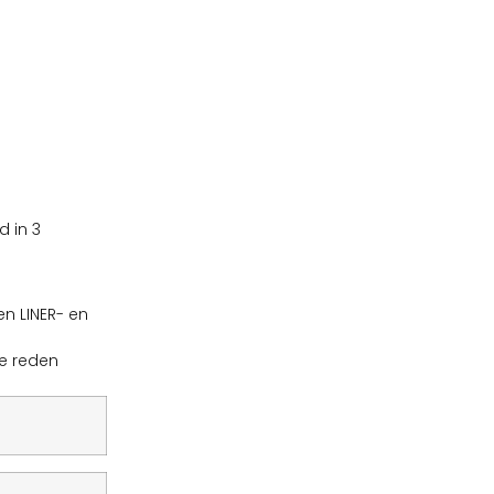
 in 3
en LINER- en
ze reden