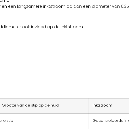
oomt.
r en een langzamere inktstroom op dan een diameter van 0,3
ddiameter ook invloed op de inktstroom.
e van de stip op de huid
Inktstroom
stip
Gecontroleerde in