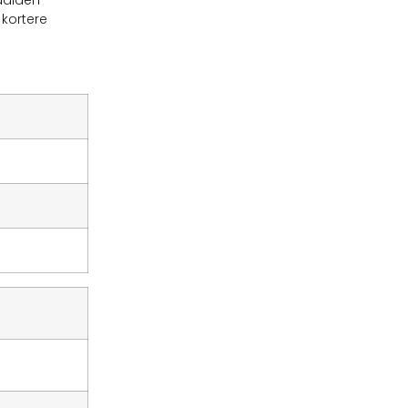
naalden
 kortere