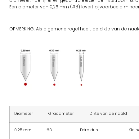
diameter, hoe fijner en gecontroleerder de inktstroom str
Een diameter van 0,25 mm (#8) levert bijvoorbeeld minde
OPMERKING: Als algemene regel heeft de dikte van de naal
Diameter Graadmeter Dikte van de naald Groott
0.25 mm #8 Extra dun Kleinere 