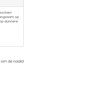
isschien
 langzaam op
 op dunnere
g om de naald