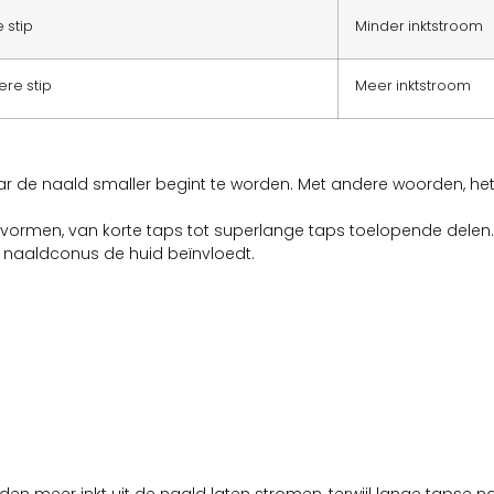
tip
Minder inktstroom
stip
Meer inktstroom
 de naald smaller begint te worden. Met andere woorden, het
de vormen, van korte taps tot superlange taps toelopende dele
ke naaldconus de huid beïnvloedt.