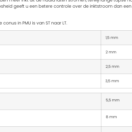
en meer inkt uit de naald laten stromen, terwijl lange tapse 
sheid geeft u een betere controle over de inktstroom dan een
 conus in PMU is van ST naar LT.
1,5 mm
2 mm
2,5 mm
3,5 mm
5,5 mm
8 mm