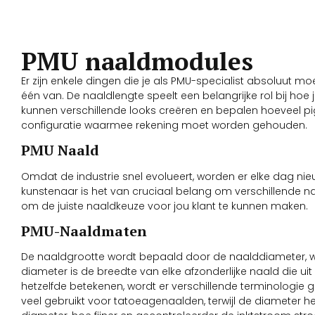
PMU naaldmodules
Er zijn enkele dingen die je als PMU-specialist absoluut 
één van. De naaldlengte speelt een belangrijke rol bij hoe 
kunnen verschillende looks creëren en bepalen hoeveel pig
configuratie waarmee rekening moet worden gehouden.
PMU Naald
Omdat de industrie snel evolueert, worden er elke dag n
kunstenaar is het van cruciaal belang om verschillende na
om de juiste naaldkeuze voor jou klant te kunnen maken.
PMU-Naaldmaten
De naaldgrootte wordt bepaald door de naalddiameter, wa
diameter is de breedte van elke afzonderlijke naald die u
hetzelfde betekenen, wordt er verschillende terminologie
veel gebruikt voor tatoeagenaalden, terwijl de diameter 