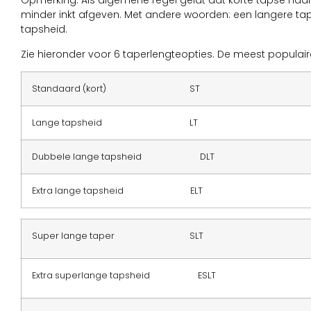
Opmerking: Als algemene regel geldt dat korte tapse naald
minder inkt afgeven. Met andere woorden: een langere tap
tapsheid.
Zie hieronder voor 6 taperlengteopties. De meest populaire
Standaard (kort) ST
Lange tapsheid LT
Dubbele lange tapsheid DLT
Extra lange tapsheid ELT
Super lange taper SLT
Extra superlange tapsheid ESLT