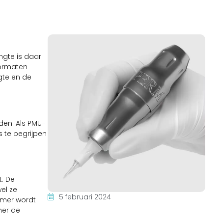
ngte is daar
formaten
gte en de
den. Als PMU-
s te begrijpen
t. De
el ze
5 februari 2024
mmer wordt
ner de