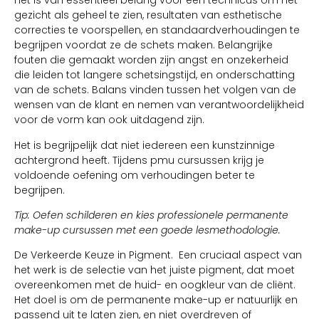
Het is van essentieel belang voor een technicus om het
gezicht als geheel te zien, resultaten van esthetische
correcties te voorspellen, en standaardverhoudingen te
begrijpen voordat ze de schets maken. Belangrijke
fouten die gemaakt worden zijn angst en onzekerheid
die leiden tot langere schetsingstijd, en onderschatting
van de schets. Balans vinden tussen het volgen van de
wensen van de klant en nemen van verantwoordelijkheid
voor de vorm kan ook uitdagend zijn.
Het is begrijpelijk dat niet iedereen een kunstzinnige
achtergrond heeft. Tijdens pmu cursussen krijg je
voldoende oefening om verhoudingen beter te
begrijpen.
Tip: Oefen schilderen en kies professionele permanente
make-up cursussen met een goede lesmethodologie.
De Verkeerde Keuze in Pigment. Een cruciaal aspect van
het werk is de selectie van het juiste pigment, dat moet
overeenkomen met de huid- en oogkleur van de cliënt.
Het doel is om de permanente make-up er natuurlijk en
passend uit te laten zien, en niet overdreven of