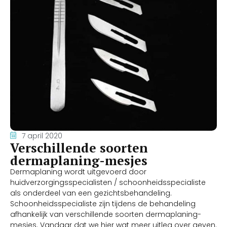
7 april 2020
Verschillende soorten
dermaplaning-mesjes
Dermaplaning wordt uitgevoerd door
huidverzorgingsspecialisten / schoonheidsspecialiste
als onderdeel van een gezichtsbehandeling.
Schoonheidsspecialiste zijn tijdens de behandeling
afhankelijk van verschillende soorten dermaplaning-
mesjes. Vandaar dat we hier wat meer uitleg over geven.