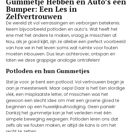
Gummetje Hebben en Auto’s een
Bumper: Een Les in
Zelfvertrouwen
De wereld zit vol verrassingen en verborgen betekenis.
Neem bijvoorbeeld potloden en auto’s. Wat heeft het
ene met het andere te maken, vraag je misschien af.
Nou, als je goed kijkt, zijn ze allebei een perfect voorbeeld
van hoe we in het leven soms wat ruimte voor fouten
moeten inbouwen. Dus leun achterover, ontspan en
laten we deze grappige analogie ontrafelen!
Potloden en hun Gummetjes
Stel je voor: je bent een potlood. Vol vertrouwen begin je
aan je meesterwerk. Maar oeps! Daar is het! Een slordige
vlek, een misplaatste letter, of misschien was het
gewoon een slecht idee om met een groene gloed te
beginnen op een huwelijksuitnodiging. Geen paniek!
Dankzij het gummetje kan je het verleden met één
simpele beweging wegvegen. Potloden leren ons dat
zelfs als we fouten maken, er altijd de kans is om het
recht te zetten.