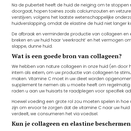
Na de puberteit heeft de huid de neiging om te stoppe
doorgaat, hopen toxines zoals calciumzouten en vetzuren
verstijven; volgens het laatste wetenschappelijke onderzoek
huidverslapping, omdat de elastine de huid niet langer 
De afbraak en verminderde productie van collageen en ela
breken en uw huid haar ‘veerkracht’ en het vermogen om teru
slappe, dunne huid.
Wat is een goede bron van collageen?
We hebben van nature collageen in onze huid (en door het
intern als extern, om uw productie van collageen te stim
maken. Vitamine C moet in uw dieet worden opgenomen; 
supplement te nemen als u moeite heeft om regelmatig 
raden u aan uw huisarts te raadplegen voor specifiek a
Hoewel voeding een grote rol zou moeten spelen in hoe u 
zijn om ervoor te zorgen dat de vitamine C naar uw hui
verdeelt, we consumeren het via voedsel.
Kun je collageen en elastine beschermen