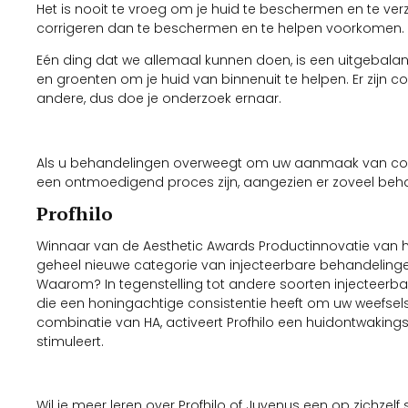
Het is nooit te vroeg om je huid te beschermen en te ver
corrigeren dan te beschermen en te helpen voorkomen.
Eén ding dat we allemaal kunnen doen, is een uitgebalanc
en groenten om je huid van binnenuit te helpen. Er zijn 
andere, dus doe je onderzoek ernaar.
Als u behandelingen overweegt om uw aanmaak van collag
een ontmoedigend proces zijn, aangezien er zoveel beha
Profhilo
Winnaar van de Aesthetic Awards Productinnovatie van he
geheel nieuwe categorie van injecteerbare behandelingen
Waarom? In tegenstelling tot andere soorten injecteerbaa
die een honingachtige consistentie heeft om uw weefsels 
combinatie van HA, activeert Profhilo een huidontwakin
stimuleert.
Wil je meer leren over Profhilo of Juvenus een op zichzel