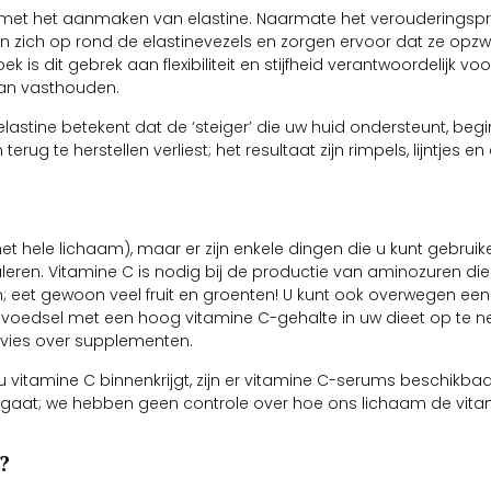
n met het aanmaken van elastine. Naarmate het verouderingsp
 zich op rond de elastinevezels en zorgen ervoor dat ze opzw
 is dit gebrek aan flexibiliteit en stijfheid verantwoordelijk voo
kan vasthouden.
stine betekent dat de ‘steiger’ die uw huid ondersteunt, begin
g te herstellen verliest; het resultaat zijn rimpels, lijntjes en
 hele lichaam), maar er zijn enkele dingen die u kunt gebruik
uleren. Vitamine C is nodig bij de productie van aminozuren di
eet gewoon veel fruit en groenten! U kunt ook overwegen een
voedsel met een hoog vitamine C-gehalte in uw dieet op te 
dvies over supplementen.
vitamine C binnenkrijgt, zijn er vitamine C-serums beschikbaa
d gaat; we hebben geen controle over hoe ons lichaam de vita
?