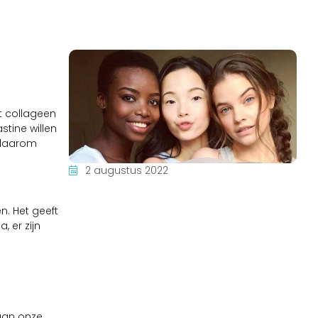
t collageen
stine willen
; daarom
2 augustus 2022
n. Het geeft
, er zijn
 aan onze