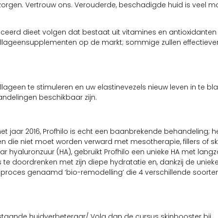
zorgen. Vertrouw ons. Verouderde, beschadigde huid is veel moe
eerd dieet volgen dat bestaat uit vitamines en antioxidanten z
collageensupplementen op de markt; sommige zullen effectiever
een te stimuleren en uw elastinevezels nieuw leven in te blaz
ndelingen beschikbaar zijn.
t jaar 2016, Profhilo is echt een baanbrekende behandeling; he
 die niet moet worden verward met mesotherapie, fillers of sk
r hyaluronzuur (HA), gebruikt Profhilo een unieke HA met lang
te doordrenken met zijn diepe hydratatie en, dankzij de uniek
gsproces genaamd ‘bio-remodelling’ die 4 verschillende soorte
f staande huidverbeteraar/ Volg dan de cursus skinbooster bij