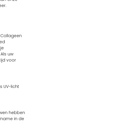
eer.
 Collageen
oed
je
 Als uw
tijd voor
 UV-licht
ouwen hebben
fname in de