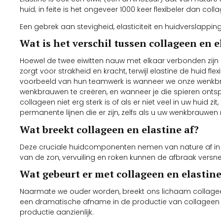
huid; in feite is het ongeveer 1000 keer flexibeler dan co
Een gebrek aan stevigheid, elasticiteit en huidverslapping
Wat is het verschil tussen collageen en e
Hoewel de twee eiwitten nauw met elkaar verbonden zij
zorgt voor strakheid en kracht, terwijl elastine de huid f
voorbeeld van hun teamwerk is wanneer we onze wenkbrau
wenkbrauwen te creëren, en wanneer je die spieren ontspa
collageen niet erg sterk is of als er niet veel in uw huid 
permanente lijnen die er zijn, zelfs als u uw wenkbrauwen n
Wat breekt collageen en elastine af?
Deze cruciale huidcomponenten nemen van nature af in 
van de zon, vervuiling en roken kunnen de afbraak versn
Wat gebeurt er met collageen en elasti
Naarmate we ouder worden, breekt ons lichaam collageen
een dramatische afname in de productie van collageen 
productie aanzienlijk.