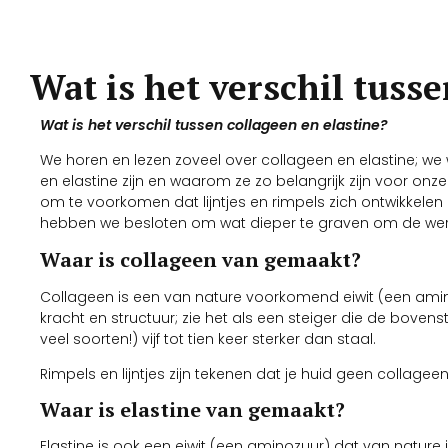
Wat is het verschil tusse
Wat is het verschil tussen collageen en elastine?
We horen en lezen zoveel over collageen en elastine; w
en elastine zijn en waarom ze zo belangrijk zijn voor on
om te voorkomen dat lijntjes en rimpels zich ontwikkele
hebben we besloten om wat dieper te graven om de werel
Waar is collageen van gemaakt?
Collageen is een van nature voorkomend eiwit (een amin
kracht en structuur; zie het als een steiger die de bovenst
veel soorten!) vijf tot tien keer sterker dan staal.
Rimpels en lijntjes zijn tekenen dat je huid geen collageen
Waar is elastine van gemaakt?
Elastine is ook een eiwit (een aminozuur) dat van nature 