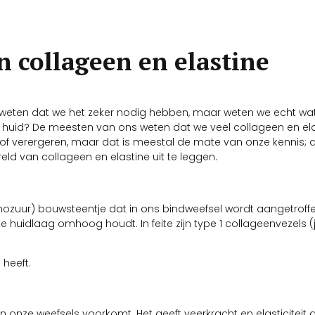
n collageen en elastine
e weten dat we het zeker nodig hebben, maar weten we echt wa
ze huid? De meesten van ons weten dat we veel collageen en ela
n of verergeren, maar dat is meestal de mate van onze kennis
d van collageen en elastine uit te leggen.
ozuur) bouwsteentje dat in ons bindweefsel wordt aangetroffe
e huidlaag omhoog houdt. In feite zijn type 1 collageenvezels (ja
 heeft.
in onze weefsels voorkomt. Het geeft veerkracht en elasticiteit