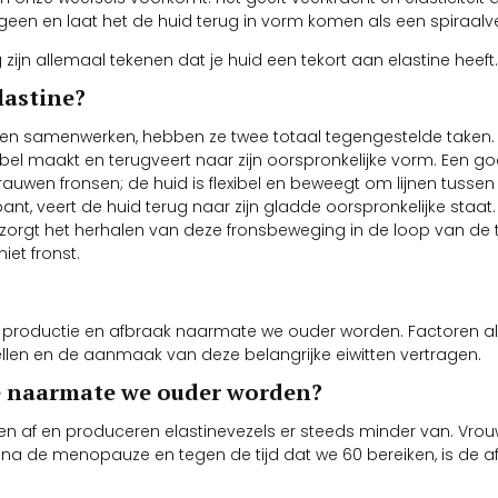
llageen en laat het de huid terug in vorm komen als een spiraalv
 zijn allemaal tekenen dat je huid een tekort aan elastine heeft.
lastine?
n en samenwerken, hebben ze twee totaal tegengestelde taken.
lexibel maakt en terugveert naar zijn oorspronkelijke vorm. Een g
wen fronsen; de huid is flexibel en beweegt om lijnen tussen 
nt, veert de huid terug naar zijn gladde oorspronkelijke staat.
zit, zorgt het herhalen van deze fronsbeweging in de loop van de 
iet fronst.
productie en afbraak naarmate we ouder worden. Factoren als
ellen en de aanmaak van deze belangrijke eiwitten vertragen.
ne naarmate we ouder worden?
 af ​​en produceren elastinevezels er steeds minder van. Vr
na de menopauze en tegen de tijd dat we 60 bereiken, is de a