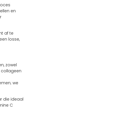
roces
ellen en
r
t af te
 een losse,
en, zowel
e collageen
nemen; we
r die ideaal
mine C