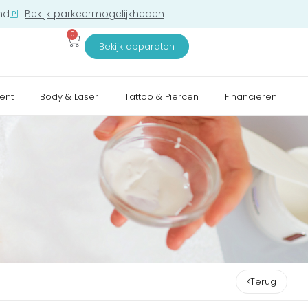
nd
Bekijk parkeermogelijkheden
0
Bekijk apparaten
ent
Body & Laser
Tattoo & Piercen
Financieren
Terug