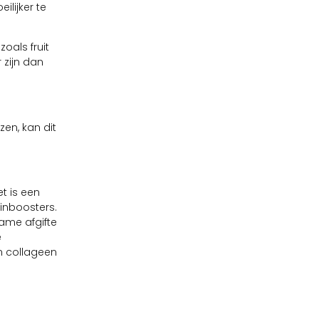
ilijker te
oals fruit
 zijn dan
en, kan dit
t is een
inboosters.
zame afgifte
e
n collageen