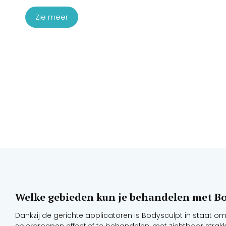
Zie meer
Welke gebieden kun je behandelen met B
Dankzij de gerichte applicatoren is Bodysculpt in staat om
spiergroepen effectief te behandelen, met zichtbaar strak