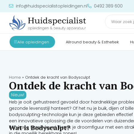
info@huidspecialistopleidingen.nl
0492 389 600
Alle opleidingen
Allround beauty & Esthetiek
H
Home
»
Ontdek de kracht van Bodysculpt
Ontdek de kracht van Bo
Nieuw!
Heb je ooit gefrustreerd gevoeld door hardnekkige problee
gezonde levensstijl hanteert? Of het nu je buik, dijen of bi
bodysculpting-technologie kun je deze gebieden effectie
een innovatieve oplossing die de voordelen van duizenden
Wat is Bodysculpt?
één korte sessie levert. Bereik je droomfiguur met een stra
in die moeilijk bereikbare zones!