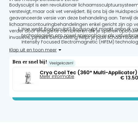
Bodysculpt is een revolutionair lichaamssculptuursysteem 
verstevigt, maar ook vet verwijdert. Bij ons bij de Huidspe
geavanceerde versie van deze behandeling aan. Terwijl 
lichaamscontouringbehandelingen enkel gericht zijn op ve
Hoe werkt Bodysculpt? Bodysculpt maakt gebruik va
verder door energie te combineren die je spieren opbouwt 
technologieën om zowel spieropbouw als vetverbrand
invasieve, pijnloze behandeling helpt je jouw lichaamsdoele
Intensity Focused Electromagnetic (HIFEM) technolog
Deze technologie zorgt voor snelle spiersamentrekki
Klap uit en toon meer
slechts 30 minuten kan je het equivalente effect van 
van oefeningen ervaren. Dit proces activeert de natuu
Ben er snel bij!
Veelgekozen!
spierherstelmechanismen, wat leidt tot een toenam
Cryo Cool Tec (360° Multi-Applicator)
Radiofrequente (RF) energie: Deze technologie gener
Meer informatie
€
13.5
onder de huid, waardoor vetcellen worden beschadi
methode is niet alleen effectiever, maar ook comforta
traditionele vetverwijderingsmethoden zoals cryolipol
verwijderen, wordt je verbeterde spierdefinitie accentu
strakker figuur.