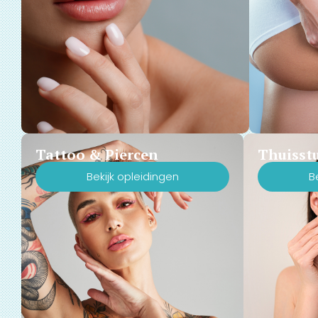
Tattoo & Piercen
Thuisst
Bekijk opleidingen
B