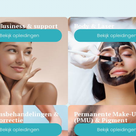
Business & support
Body & Laser
Bekijk opleidingen
Bekijk opleidinge
msbehandelingen &
Permanente Make-
orrectie
(PMU) & Pigment
Bekijk opleidingen
Bekijk opleidinge