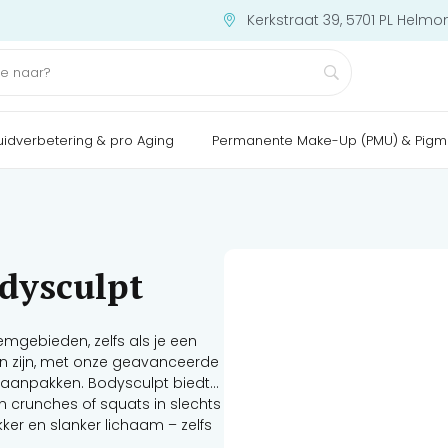
Kerkstraat 39, 5701 PL Helmo
uidverbetering & pro Aging
Permanente Make-Up (PMU) & Pigm
dysculpt
mgebieden, zelfs als je een
llen zijn, met onze geavanceerde
f aanpakken. Bodysculpt biedt
 crunches of squats in slechts
kker en slanker lichaam – zelfs