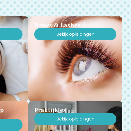
Brows & Lashes
n
Bekijk opleidingen
Up
Praktijkles
Bekijk opleidingen
n