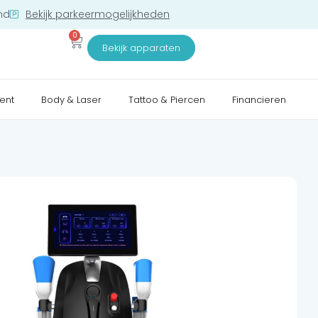
nd
Bekijk parkeermogelijkheden
0
Bekijk apparaten
ent
Body & Laser
Tattoo & Piercen
Financieren