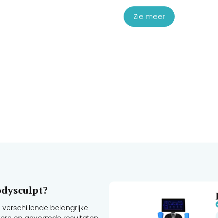
Zie meer
odysculpt?
 verschillende belangrijke
kere en gevormde resultaten.