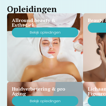
Opleidingen
Allround beauty &
Beauty 
Esthetiek
Bekijk opleidingen
Huidverbetering & pro
Lichaa
Aging
Figuurc
Bekijk opleidingen