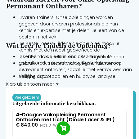
Permanant Ontharen?
Ervaren Trainers: Onze opleidingen worden
gegeven door ervaren professionals die hun
kennis en expertise met je delen. Je leert van de
besten in het vak!
De Beste Lasers: Tijdens de opleiding maak je
Wat Leer Je Tijdens de Opleiding?
kennis met de meest geavanceerde
lasertechnologieën in ons assortiment. Wij
Inzicht in de verschillende ontharingsmethoden
gebruiken de nieuwste en veiligste lasers voor
Gebruik van lasertechnologieën en de werking
permanent ontharen, zodat je met vertrouwen aan
ervan
de slag kunt.
Veiligheidsprotocollen en huidtype-analyse
Praktijkgerichte Training: Onze opleiding is
Klantcommunicatie en adviesvaardigheden
Klap uit en toon meer
ontworpen om je niet alleen theoretische kennis bij
Praktische sessies waarbij je zelf aan de slag gaat
te brengen, maar ook praktische vaardigheden. Je
met onze lasers
Veelgekozen!
krijgt de kans om te oefenen met de apparatuur in
Uitgebreide informatie beschikbaar:
een veilige en leerzame omgeving.
4-Daagse Vakopleiding Permanent
Flexibele Opleidingsmogelijkheden: Kies uit
Ontharen met Licht (Diode Laser & IPL)
verschillende cursusvormen en -data die passen
€
840,00
excl. BTW
bij jouw agenda. Of je nu fulltime of parttime wilt
studeren, wij hebben mogelijkheden die bij jou