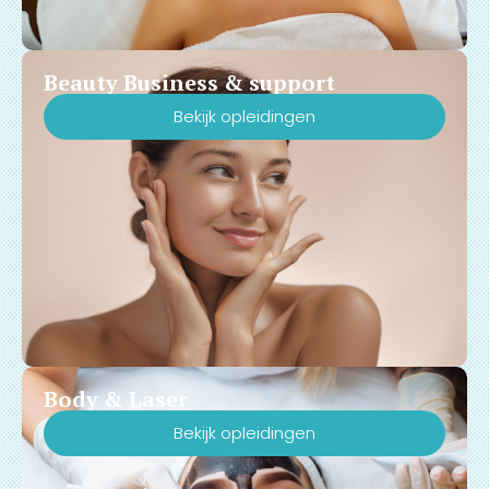
pijnloze ervaring. Upgrade je
salon en profiteer tijdelijk van
een GRATIS complete 2-
Beauty Business & support
daagse vakopleiding
inclusief officieel certificaat
Bekijk opleidingen
bij Huidspecialist
Opleidingen!
Body & Laser
Bekijk opleidingen