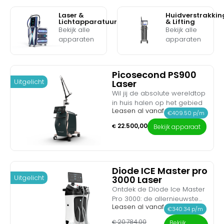
Laser &
Huidverstrakkin
Lichtapparatuur
& Lifting
Bekijk alle
Bekijk alle
apparaten
apparaten
Picosecond PS900
Uitgelicht
Laser
Wil jij de absolute wereldtop
in huis halen op het gebied
Leasen al vanaf
van inktverwijdering en
€409.50 p/m
huidrevitalisatie? Maak
22.500,00
€
Bekijk apparaat
kennis met de Picosecond
PS900 Laser. Dit medische
topsysteem is de nieuwste
generatie picolaser en levert
een ongeëvenaard,
Diode ICE Master pro
Uitgelicht
3000 Laser
gigantisch piekvermogen
van maar liefst 1.33 GW
Ontdek de Diode Ice Master
(Gigawatt). Dankzij de
Pro 3000: de allernieuwste
Leasen al vanaf
ultrakorte pulsen van exact
generatie in professionele
€340.34 p/m
450 picoseconden en het
laserontharing. Dit
20.784,00
€
Bekijk