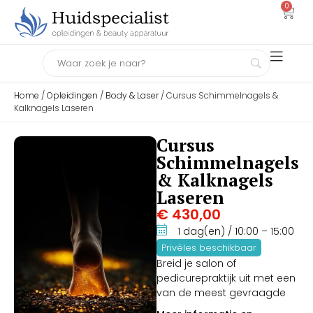
0
Home
/
Opleidingen
/
Body & Laser
/ Cursus Schimmelnagels &
Kalknagels Laseren
Cursus
Schimmelnagels
& Kalknagels
Laseren
€
430,00
1 dag(en)
/ 10:00
– 15:00
Privéles beschikbaar
Breid je salon of
pedicurepraktijk uit met een
van de meest gevraagde
behandelingen van dit