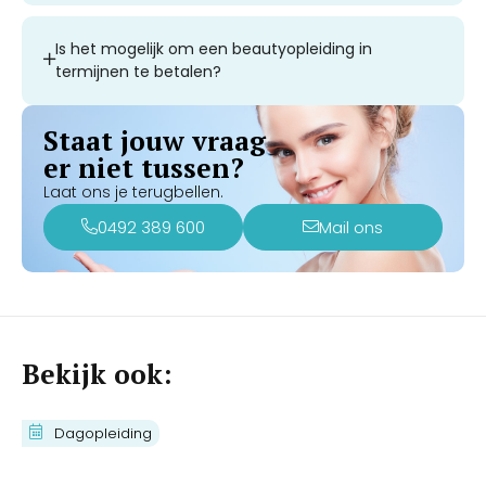
Is het mogelijk om een beautyopleiding in
termijnen te betalen?
Staat jouw vraag
er niet tussen?
Laat ons je terugbellen.
0492 389 600
Mail ons
Bekijk ook:
Cursus Couperose Verwijderen met
Dagopleiding
de IPL
€
430,00
€
350,00