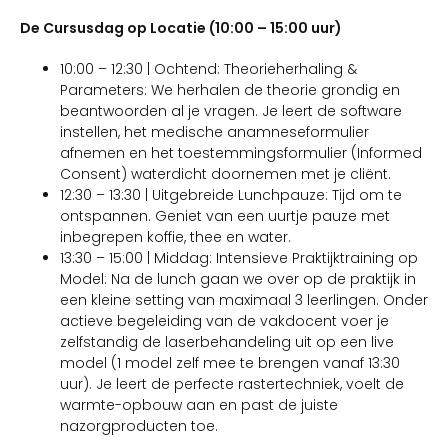
De Cursusdag op Locatie (10:00 – 15:00 uur)
10:00 – 12:30 | Ochtend: Theorieherhaling &
Parameters: We herhalen de theorie grondig en
beantwoorden al je vragen. Je leert de software
instellen, het medische anamneseformulier
afnemen en het toestemmingsformulier (Informed
Consent) waterdicht doornemen met je cliënt.
12:30 – 13:30 | Uitgebreide Lunchpauze: Tijd om te
ontspannen. Geniet van een uurtje pauze met
inbegrepen koffie, thee en water.
13:30 – 15:00 | Middag: Intensieve Praktijktraining op
Model: Na de lunch gaan we over op de praktijk in
een kleine setting van maximaal 3 leerlingen. Onder
actieve begeleiding van de vakdocent voer je
zelfstandig de laserbehandeling uit op een live
model (1 model zelf mee te brengen vanaf 13:30
uur). Je leert de perfecte rastertechniek, voelt de
warmte-opbouw aan en past de juiste
nazorgproducten toe.