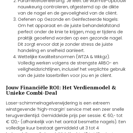
Parameterbeheersing: Je leert de warmte-opbouw
nauwkeurig controleren, afgestemd op de dikte
van de nagel en de gevoeligheid van de cliënt.
Oefenen op Gezonde en Geinfecteerde Nagels:
Om het apparaat en de juiste behandelafstand
perfect onder de knie te krijgen, mag er tijdens de
praktijk geoefend worden op een gezonde nagel.
Dit zorgt ervoor dat je zonder stress de juiste
handeling en snelheid aanleert.
Wettelijke Kwaliteitsnormen (WTZA & Wkkgz):
Volledig werken volgens de strengste ARBO- en
veiligheidsrichtlijnen, inclusief het verplichte gebruik
van de juiste laserbrillen voor jou en je cliënt.
Jouw Financiële ROI: Het Verdienmodel &
Unieke Combi-Deal
Laser-schimmelnagelverwijdering is een extreem
winstgevende ‘high-margin’ service met een zeer snelle
terugverdientijd. Gemiddelde prijs per sessie: € 60,- tot
€ 120,- (afhankelijk van het aantal besmette nagels). Een
volledige kuur bestaat gemiddeld uit 3 tot 4