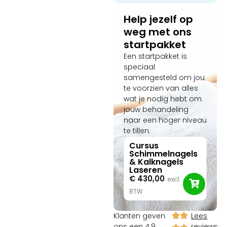
Help jezelf op
weg met ons
startpakket
Een startpakket is
speciaal
samengesteld om jou
te voorzien van alles
wat je nodig hebt om
jouw behandeling
naar een hoger niveau
te tillen.
Cursus
Schimmelnagels
& Kalknagels
Laseren
€
430,00
excl.
BTW
Klanten geven
Lees
ons een 4.9
reviews