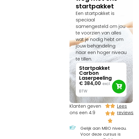
startpakket
Een startpakket is
speciaal
samengesteld om jou
te voorzien van alles
wat je nodig hebt om
jouw behandeling
naar een hoger niveau
te tillen.
Startpakket
Carbon
Laserpeeling
€
384,00
excl.
BTW
Klanten geven
Lees
ons een 4.9
reviews
Gelijk aan MBO niveau.
Voor deze cursus is