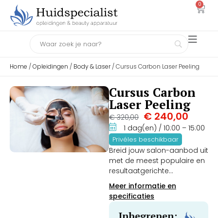
0
Home
/
Opleidingen
/
Body & Laser
/ Cursus Carbon Laser Peeling
Cursus Carbon
Laser Peeling
€
240,00
€
320,00
1 dag(en)
/ 10:00
– 15:00
Privéles beschikbaar
Breid jouw salon-aanbod uit
met de meest populaire en
resultaatgerichte
laserbehandeling van dit
Meer informatie en
moment. Tijdens deze
specificaties
intensieve 1-daagse
blended vaktraining leer je
Inbegrepen: