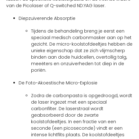
van de Picolaser of Q-switched ND:YAG laser.
Diepzuiverende Absorptie
Tijdens de behandeling breng je eerst een
speciaal medisch carbonmasker aan op het
gezicht. De micro-koolstofdeeltjes hebben de
unieke eigenschap dat ze zich vlijmscherp
binden aan dode huidcellen, overtollig talg,
meeëters en onzuiverheden tot diep in de
poriën.
De Foto-Akoestische Micro-Explosie
Zodra de carbonpasta is opgedroogd, wordt
de laser ingezet met een speciaal
carbonfilter. De laserstraal wordt
geabsorbeerd door de zwarte
koolstofdeeltjes. In een fractie van een
seconde (een picoseconde) vindt er een
intense lichtflits plaats. De koolstofdeeltjes