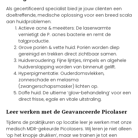
Als gecertificeerd specialist bied je jouw cliënten een
doeltreffende, medische oplossing voor een breed scala
aan huidproblemen:
Actieve acne & meeëters: De laserwarmte
vernietigt de P. acnes bacterie en remt de
talgproductie.
Grove poriën & vette huid: Poriën worden diep
gereinigd en trekken direct zichtbaar samen.
Huidveroudering: Fijne lijntjes, rimpels en algehele
huidverslapping worden van binnenuit gelift.
Hyperpigmentatie: Ouderdomsvlekken,
zonneschade en melasma
(zwangerschapsmasker) lichten op.
Doffe huid: De ultieme ‘glow-behandeling’ voor een
direct frisse, egale en vitale uitstraling.
Leer werken met de Geavanceerde Picolaser
Tijdens de praktijkuren op locatie leer je werken met onze
medisch MDR-gekeurde Picolasers. Wij leren je niet alleen
‘op het knopje drukken’, maar we trainen je tot een