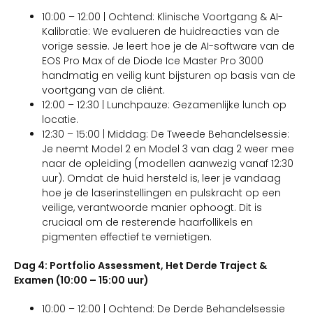
10:00 – 12:00 | Ochtend: Klinische Voortgang & AI-
Kalibratie: We evalueren de huidreacties van de
vorige sessie. Je leert hoe je de AI-software van de
EOS Pro Max of de Diode Ice Master Pro 3000
handmatig en veilig kunt bijsturen op basis van de
voortgang van de cliënt.
12:00 – 12:30 | Lunchpauze: Gezamenlijke lunch op
locatie.
12:30 – 15:00 | Middag: De Tweede Behandelsessie:
Je neemt Model 2 en Model 3 van dag 2 weer mee
naar de opleiding (modellen aanwezig vanaf 12:30
uur). Omdat de huid hersteld is, leer je vandaag
hoe je de laserinstellingen en pulskracht op een
veilige, verantwoorde manier ophoogt. Dit is
cruciaal om de resterende haarfollikels en
pigmenten effectief te vernietigen.
Dag 4: Portfolio Assessment, Het Derde Traject &
Examen (10:00 – 15:00 uur)
10:00 – 12:00 | Ochtend: De Derde Behandelsessie