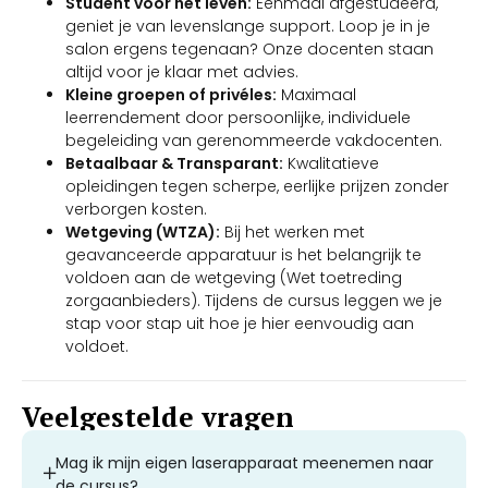
Student voor het leven:
Eenmaal afgestudeerd,
geniet je van levenslange support. Loop je in je
salon ergens tegenaan? Onze docenten staan
altijd voor je klaar met advies.
Kleine groepen of privéles:
Maximaal
leerrendement door persoonlijke, individuele
begeleiding van gerenommeerde vakdocenten.
Betaalbaar & Transparant:
Kwalitatieve
opleidingen tegen scherpe, eerlijke prijzen zonder
verborgen kosten.
Wetgeving (WTZA):
Bij het werken met
geavanceerde apparatuur is het belangrijk te
voldoen aan de wetgeving (Wet toetreding
zorgaanbieders). Tijdens de cursus leggen we je
stap voor stap uit hoe je hier eenvoudig aan
voldoet.
Veelgestelde vragen
Mag ik mijn eigen laserapparaat meenemen naar
de cursus?