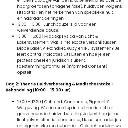
en dermatologie van de huid. Je leert alles over de
haargroeifasen (anagene fase), huidtypen volgens
Fitzpatrick en het herkennen van specifieke huid-
en haaraandoeningen.
12:30 – 13:00 | Lunchpauze: Tijd voor een
welverdiende pauze.
13:00 – 15:00 | Middag: Fysica van Licht &
Lasersystemen: Wat is het exacte verschil tussen
Diode Laser, Alexandriet, Ruby en IPL-systemen? Je
leert contra-indicaties uitsluiten en hoe je een
professioneel en juridisch sluitend
toestemmingsformulier (Informed Consent)
opstelt.
Dag 2: Theorie Huidverbetering & Medische Intake +
Behandeling (10:00 – 15:00 uur)
10:00 – 12:30 | Ochtend: Couperose, Pigment &
Wetgeving: We duiken diep in de theorie achter
geavanceerde huidverbetering. Je leert hoe je met
lichtgolven effectief couperose, kleine spatadertjes
en pigmentvlekken behandelt. Ook behandelen we