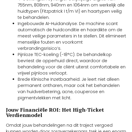
755nm, 808nm, 940nm en 1064nm om werkelijk alle
huidtypen (Fitzpatrick I t/m VI) en haartypen veilig
te behandelen.
Ingebouwde AI-Huidanalyse: De machine scant
automatisch de huidconditie en haardikte om de
meest veilige parameters in te stellen. Dit elimineert
menselijke fouten en voorkomt
verbrandingsrisico’s.
Pijnloze TEC-koeling (-18°C): De behandelkop
bevriest de opperhuid direct, waardoor de
behandeling voor de cliënt uiterst comfortabele en
vrijwel pijnloos verloopt.
Brede Klinische Inzetbaarheid: Je leert niet alleen
permanent ontharen, maar ook het behandelen
van huidverbetering, acne, couperose en
pigmentvlekken met licht.
Jouw Financiële ROI: Het High-Ticket
Verdienmodel
Omdat jouw behandelingen na dit traject vergoed
kunnen worden door zorgverzekeraars, trek je een enorm