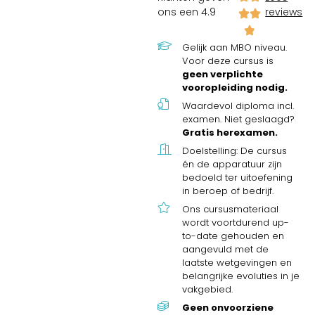
ons een 4.9
reviews
Gelijk aan MBO niveau.
Voor deze cursus is
geen verplichte
vooropleiding nodig.
Waardevol diploma incl.
examen. Niet geslaagd?
Gratis herexamen.
Doelstelling: De cursus
én de apparatuur zijn
bedoeld ter uitoefening
in beroep of bedrijf.
Ons cursusmateriaal
wordt voortdurend up-
to-date gehouden en
aangevuld met de
laatste wetgevingen en
belangrijke evoluties in je
vakgebied.
Geen onvoorziene