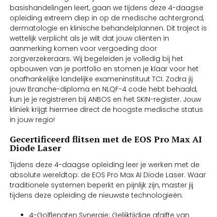
basishandelingen leert, gaan we tijdens deze 4-daagse
opleiding extreem diep in op de medische achtergrond,
dermatologie en klinische behandelplannen. Dit traject is
wettelijk verplicht als je wilt dat jouw cliënten in
aanmerking komen voor vergoeding door
zorgverzekeraars. Wij begeleiden je volledig bij het
opbouwen van je portfolio en stomen je klaar voor het
onafhankelijke landelijke exameninstituut TCI. Zodra jij
jouw Branche-diploma en NLQF-4 code hebt behaald,
kun je je registreren bij ANBOS en het SKIN-register. Jouw
kliniek krijgt hiermee direct de hoogste medische status
in jouw regio!
Gecertificeerd flitsen met de EOS Pro Max AI
Diode Laser
Tijdens deze 4-daagse opleiding leer je werken met de
absolute wereldtop: de EOS Pro Max AI Diode Laser. Waar
traditionele systemen beperkt en pijnlijk zijn, master jij
tijdens deze opleiding de nieuwste technologieën:
4-Golflengten Synergie: Gelijktijdige afgifte van