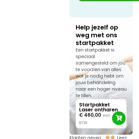
hoe de software
volautomatisch de meest
veilige parameters berekent
op basis van een slimme
Help jezelf op
huid- en haaranalyse
weg met ons
(Fitzpatrick I-VI).
startpakket
Een startpakket is
speciaal
samengesteld om jou
te voorzien van alles
wat je nodig hebt om
jouw behandeling
naar een hoger niveau
te tillen.
Startpakket
Laser ontharen
€
460,00
excl.
BTW
Klanten geven
Lees