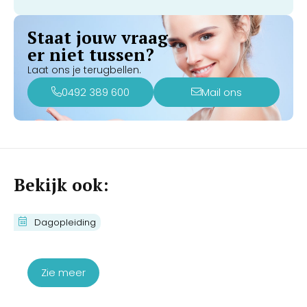
Staat jouw vraag
er niet tussen?
Laat ons je terugbellen.
0492 389 600
Mail ons
Bekijk ook:
Cursus Couperose Verwijderen met
Dagopleiding
de IPL
€
430,00
€
350,00
Zie meer