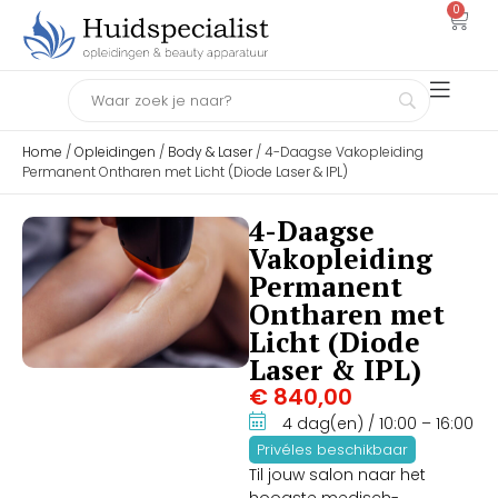
0
Home
/
Opleidingen
/
Body & Laser
/ 4-Daagse Vakopleiding
Permanent Ontharen met Licht (Diode Laser & IPL)
4-Daagse
Vakopleiding
Permanent
Ontharen met
Licht (Diode
Laser & IPL)
€
840,00
4 dag(en)
/ 10:00
– 16:00
Privéles beschikbaar
Til jouw salon naar het
hoogste medisch-