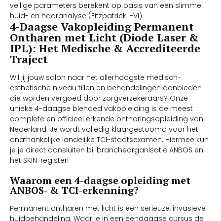
veilige parameters berekent op basis van een slimme
huid- en haaranalyse (Fitzpatrick I-VI).
4-Daagse Vakopleiding Permanent
Ontharen met Licht (Diode Laser &
IPL): Het Medische & Accrediteerde
Traject
Wil jij jouw salon naar het allerhoogste medisch-
esthetische niveau tillen en behandelingen aanbieden
die worden vergoed door zorgverzekeraars? Onze
unieke 4-daagse blended vakopleiding is de meest
complete en officieel erkende ontharingsopleiding van
Nederland. Je wordt volledig klaargestoomd voor het
onafhankelijke landelijke TCI-staatsexamen. Hiermee kun
je je direct aansluiten bij brancheorganisatie ANBOS en
het SKIN-register!
Waarom een 4-daagse opleiding met
ANBOS- & TCI-erkenning?
Permanent ontharen met licht is een serieuze, invasieve
huidbehandeling. Waar je in een eendaagse cursus de