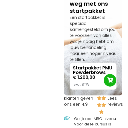
weg met ons
startpakket
Een startpakket is
speciaal
samengesteld om jou
te voorzien van alles
wat je nodig hebt om
jouw behandeling
naar een hoger niveau
te tillen.
Startpakket PMU
Powderbrows
€
1.200,00
excl. BTW
Klanten geven
Lees
ons een 4.9
reviews
Gelijk aan MBO niveau.
Voor deze cursus is