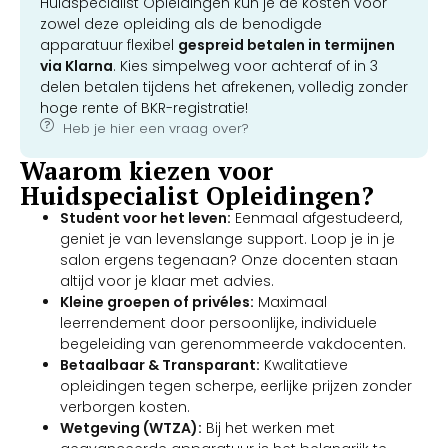
Huidspecialist Opleidingen kun je de kosten voor
zowel deze opleiding als de benodigde
apparatuur flexibel
gespreid betalen in termijnen
via Klarna
. Kies simpelweg voor achteraf of in 3
delen betalen tijdens het afrekenen, volledig zonder
hoge rente of BKR-registratie!
Heb je hier een vraag over?
Waarom kiezen voor
Huidspecialist Opleidingen?
Student voor het leven:
Eenmaal afgestudeerd,
geniet je van levenslange support. Loop je in je
salon ergens tegenaan? Onze docenten staan
altijd voor je klaar met advies.
Kleine groepen of privéles:
Maximaal
leerrendement door persoonlijke, individuele
begeleiding van gerenommeerde vakdocenten.
Betaalbaar & Transparant:
Kwalitatieve
opleidingen tegen scherpe, eerlijke prijzen zonder
verborgen kosten.
Wetgeving (WTZA):
Bij het werken met