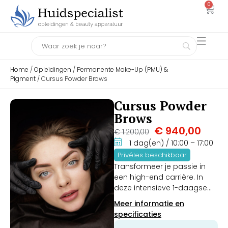
0
Home
/
Opleidingen
/
Permanente Make-Up (PMU) &
Pigment
/ Cursus Powder Brows
Cursus Powder
Brows
€
940,00
€
1.200,00
1 dag(en)
/ 10:00
– 17:00
Privéles beschikbaar
Transformeer je passie in
een high-end carrière. In
deze intensieve 1-daagse
praktijkopleiding leer je de
Meer informatie en
nieuwste pixel- en ombré-
specificaties
technieken van masters