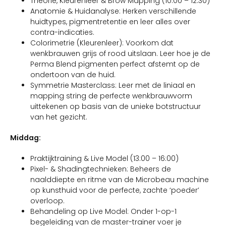
Theorie, Kleurenleer & Brow Mapping (10:00 – 12:30)
Anatomie & Huidanalyse: Herken verschillende
huidtypes, pigmentretentie en leer alles over
contra-indicaties.
Colorimetrie (Kleurenleer): Voorkom dat
wenkbrauwen grijs of rood uitslaan. Leer hoe je de
Perma Blend pigmenten perfect afstemt op de
ondertoon van de huid.
Symmetrie Masterclass: Leer met de liniaal en
mapping string de perfecte wenkbrauwvorm
uittekenen op basis van de unieke botstructuur
van het gezicht.
Middag:
Praktijktraining & Live Model (13:00 – 16:00)
Pixel- & Shadingtechnieken: Beheers de
naalddiepte en ritme van de Microbeau machine
op kunsthuid voor de perfecte, zachte ‘poeder’
overloop.
Behandeling op Live Model: Onder 1-op-1
begeleiding van de master-trainer voer je