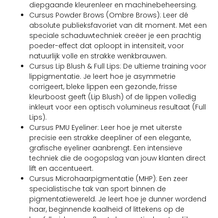
diepgaande kleurenleer en machinebeheersing.
Cursus Powder Brows (Ombre Brows): Leer dé
absolute publieksfavoriet van dit moment. Met een
speciale schaduwtechniek creëer je een prachtig
poeder-effect dat oploopt in intensiteit, voor
natuurlijk volle en strakke wenkbrauwen.
Cursus Lip Blush & Full Lips: De ultieme training voor
lippigmentatie. Je leert hoe je asymmetrie
corrigeert, bleke lippen een gezonde, frisse
kleurboost geeft (Lip Blush) of de lippen volledig
inkleurt voor een optisch volumineus resultaat (Full
Lips).
Cursus PMU Eyeliner: Leer hoe je met uiterste
precisie een strakke deepliner of een elegante,
grafische eyeliner aanbrengt. Een intensieve
techniek die de oogopslag van jouw klanten direct
lift en accentueert.
Cursus Microhaarpigmentatie (MHP): Een zeer
specialistische tak van sport binnen de
pigmentatiewereld. Je leert hoe je dunner wordend
haar, beginnende kaalheid of littekens op de