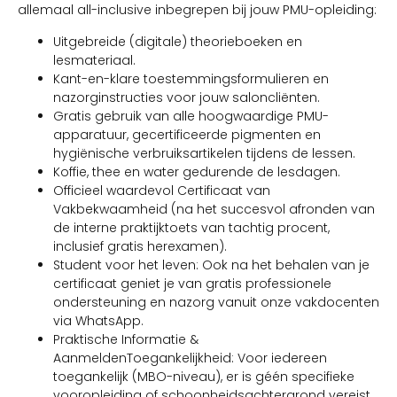
allemaal all-inclusive inbegrepen bij jouw PMU-opleiding:
Uitgebreide (digitale) theorieboeken en
lesmateriaal.
Kant-en-klare toestemmingsformulieren en
nazorginstructies voor jouw saloncliënten.
Gratis gebruik van alle hoogwaardige PMU-
apparatuur, gecertificeerde pigmenten en
hygiënische verbruiksartikelen tijdens de lessen.
Koffie, thee en water gedurende de lesdagen.
Officieel waardevol Certificaat van
Vakbekwaamheid (na het succesvol afronden van
de interne praktijktoets van tachtig procent,
inclusief gratis herexamen).
Student voor het leven: Ook na het behalen van je
certificaat geniet je van gratis professionele
ondersteuning en nazorg vanuit onze vakdocenten
via WhatsApp.
Praktische Informatie &
AanmeldenToegankelijkheid: Voor iedereen
toegankelijk (MBO-niveau), er is géén specifieke
vooropleiding of schoonheidsachtergrond vereist.