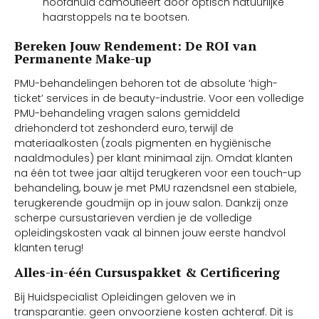
hoofdhuid camoufleert door optisch natuurlijke
haarstoppels na te bootsen.
Bereken Jouw Rendement: De ROI van
Permanente Make-up
PMU-behandelingen behoren tot de absolute ‘high-
ticket’ services in de beauty-industrie. Voor een volledige
PMU-behandeling vragen salons gemiddeld
driehonderd tot zeshonderd euro, terwijl de
materiaalkosten (zoals pigmenten en hygiënische
naaldmodules) per klant minimaal zijn. Omdat klanten
na één tot twee jaar altijd terugkeren voor een touch-up
behandeling, bouw je met PMU razendsnel een stabiele,
terugkerende goudmijn op in jouw salon. Dankzij onze
scherpe cursustarieven verdien je de volledige
opleidingskosten vaak al binnen jouw eerste handvol
klanten terug!
Alles-in-één Cursuspakket & Certificering
Bij Huidspecialist Opleidingen geloven we in
transparantie: geen onvoorziene kosten achteraf. Dit is