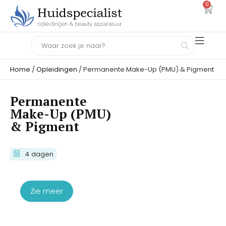
0
Home
/
Opleidingen
/ Permanente Make-Up (PMU) & Pigment
Permanente
Make-Up (PMU)
& Pigment
4-Daagse Vakopleiding Micro Haar
4 dagen
Pigmentatie (MHP)
€
4.950,00
Zie meer