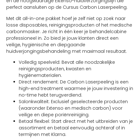
en de hoogwaardige Extenso-huidverzorgingslijn die
perfect aansluiten op de Cursus Carbon Laserpeeling.
Met dit all-in-one pakket hoef je zelf niet op zoek naar
losse disposables, reinigingsproducten of het medische
carbonmasker. Je richt in één keer je behandelcabine
professioneel in. Zo bied je jouw klanten direct een
veilige, hygiënische en diepgaande
huidverjongingsbehandeling met maximaal resultaat.
Volledig speelveld: Bevat alle noodzakelijke
reinigingsproducten, kwasten en
hygiënematerialen.
Direct rendement: De Carbon Laserpeeling is een
high-end treatment waarmee je jouw investering in
no-time hebt terugverdiend.
Salonkwaliteit: Exclusief geselecteerde producten
(waaronder Extenso en medisch carbon) voor
veilige en diepe poriënreiniging.
Betaal flexibel: Start direct met het uitbreiden van je
assortiment en betaal eenvoudig achteraf of in
termijnen met Klarna.