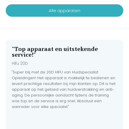
samengesteld voor de
populaire handmatige
en rimpels effectief
veeleisende huidspecialist
exfoliatiebehandeling van dit
Alle apparaten
gladstrijkt.
die behandelingen naar een
moment. Met dit ultra-
medisch niveau wil tillen..
complete Dermaplaning
Startpakket haal je niet
alleen de professionele
Extenso-huidverzorgingslijn
in huis, maar ook alle
benodigde instrumenten en
"Top apparaat en uitstekende
hygiëneproducten om direct
service!"
meer dan 100
behandelingen veilig uit te
Hifu 20D
voeren.
"Super blij met de 20D HIFU van Huidspecialist
Opleidingen! Het apparaat is makkelijk te bedienen en
levert prachtige resultaten bij mijn klanten op. Dit is het
apparaat op het gebied van huidverstrakking en anti-
aging. De persoonlijke aandacht tijdens de training
was top en de service is erg snel. Absoluut een
aanrader voor elke specialist."