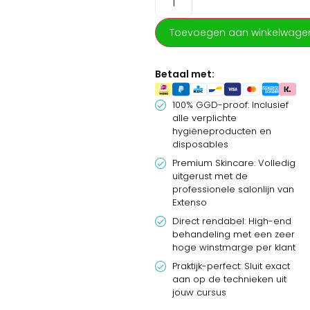
alle essentiële
hygiëneproducten,
disposables en premium
Toevoegen aan winkelwage
Extenso-skincare die je
nodig hebt voor deze
Betaal met:
populaire Hollywood-
treatment. Je bespaart tijd
en uitzoekwerk, werkt
100% GGD-proof: Inclusief
alle verplichte
uitsluitend met
hygiëneproducten en
goedgekeurde
disposables
kwaliteitsproducten en
verdient deze investering
Premium Skincare: Volledig
uitgerust met de
dankzij de hoge
professionele salonlijn van
behandelmarges
Extenso
razendsnel terug.
Direct rendabel: High-end
behandeling met een zeer
hoge winstmarge per klant
Praktijk-perfect: Sluit exact
aan op de technieken uit
jouw cursus