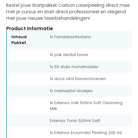
Bestel jouw Startpakket Carbon Laserpeeling direct mee
met je cursus en start direct professioneel en vliegend
met jouw nieuwe laserbehandelingen!
Product informatie
Inhoud
1x handdesinfectans
Pakket
1x pak dental towel
1x 50 stuks mondmasker
1x doos nitril handschoenen
1x meliseptol doekjes
1x Extenso milk 500ml Soft Cleansing
Milk
Extenso Tonic 500ml Soft
1x Extenso Enzymatic Peeling 200 ml