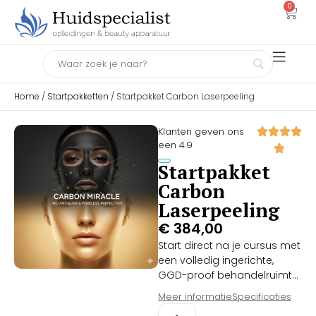
0
Home
/
Startpakketten
/ Startpakket Carbon Laserpeeling
Klanten geven ons
een 4.9
Startpakket
Carbon
Laserpeeling
€
384,00
Start direct na je cursus met
een volledig ingerichte,
GGD-proof behandelruimte!
Het officiële Startpakket
Meer informatie
Specificaties
Carbon Laserpeeling bevat