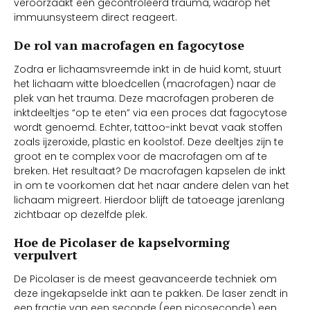
veroorzaakt een gecontroleerd trauma, waarop het
immuunsysteem direct reageert.
De rol van macrofagen en fagocytose
Zodra er lichaamsvreemde inkt in de huid komt, stuurt
het lichaam witte bloedcellen (macrofagen) naar de
plek van het trauma. Deze macrofagen proberen de
inktdeeltjes “op te eten” via een proces dat fagocytose
wordt genoemd. Echter, tattoo-inkt bevat vaak stoffen
zoals ijzeroxide, plastic en koolstof. Deze deeltjes zijn te
groot en te complex voor de macrofagen om af te
breken. Het resultaat? De macrofagen kapselen de inkt
in om te voorkomen dat het naar andere delen van het
lichaam migreert. Hierdoor blijft de tatoeage jarenlang
zichtbaar op dezelfde plek.
Hoe de Picolaser de kapselvorming
verpulvert
De Picolaser is de meest geavanceerde techniek om
deze ingekapselde inkt aan te pakken. De laser zendt in
een fractie van een seconde (een picoseconde) een