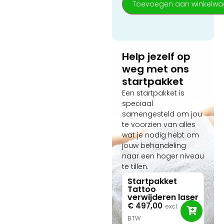
Toevoegen aan winkelw
veiligheidsnormen (MDR-
gekeurde picolasers) en
hoogwaardige
nazorgproducten van
Alhydran en Burnshield.
Help jezelf op
weg met ons
startpakket
Een startpakket is
speciaal
samengesteld om jou
te voorzien van alles
wat je nodig hebt om
jouw behandeling
naar een hoger niveau
te tillen.
Startpakket
Tattoo
verwijderen laser
€
497,00
excl.
BTW