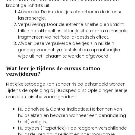
krachtige lichtflits uit.
Absorptie: De inktdeeltjes absorberen de intense
laserenergie.
Verpulvering: Door de extreme snelheid en kracht
trillen de inktdeeltjes letterlijk uit elkaar in minuscule
fragmenten via het foto-akoestisch effect.
Afvoer: Deze verpulverde deeltjes zijn nu klein
genoeg voor het lymfestelsel om op natuurlijke
wijze uit het lichaam te worden afgevoerd
Wat leer je tijdens de cursus tattoo
verwijderen?
Niet elke tatoeage kan zonder risico behandeld worden.
Tijdens de opleiding bij Huidspecialist Opleidingen leer je
cruciale klinische vaardigheden:
Huidanalyse & Contra-indicaties: Herkennen van
huidziekten en bepalen wanneer een behandeling
(niet) veilig is.
Huidtypes (Fitzpatrick): Hoe reageren verschillende
huidskleuren op laserlicht en hoe voorkom je