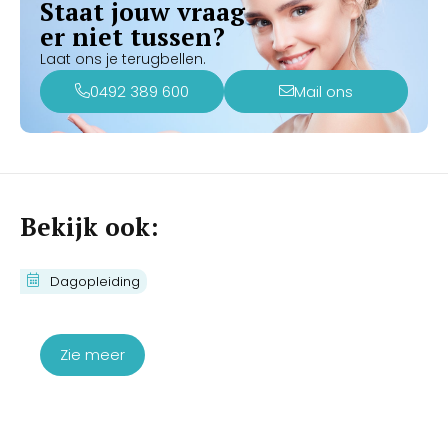
Staat jouw vraag
er niet tussen?
Laat ons je terugbellen.
0492 389 600
Mail ons
Bekijk ook:
Cursus Couperose Verwijderen met
Dagopleiding
de IPL
€
430,00
€
350,00
Zie meer