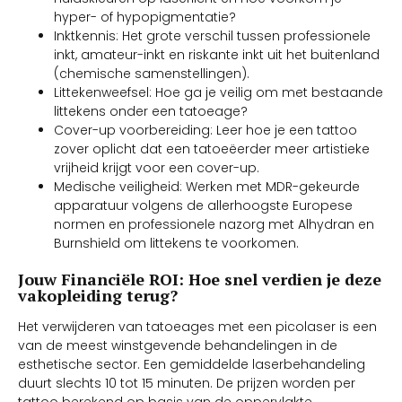
hyper- of hypopigmentatie?
Inktkennis: Het grote verschil tussen professionele
inkt, amateur-inkt en riskante inkt uit het buitenland
(chemische samenstellingen).
Littekenweefsel: Hoe ga je veilig om met bestaande
littekens onder een tatoeage?
Cover-up voorbereiding: Leer hoe je een tattoo
zover oplicht dat een tatoeëerder meer artistieke
vrijheid krijgt voor een cover-up.
Medische veiligheid: Werken met MDR-gekeurde
apparatuur volgens de allerhoogste Europese
normen en professionele nazorg met Alhydran en
Burnshield om littekens te voorkomen.
Jouw Financiële ROI: Hoe snel verdien je deze
vakopleiding terug?
Het verwijderen van tatoeages met een picolaser is een
van de meest winstgevende behandelingen in de
esthetische sector. Een gemiddelde laserbehandeling
duurt slechts 10 tot 15 minuten. De prijzen worden per
tattoo berekend op basis van de oppervlakte.