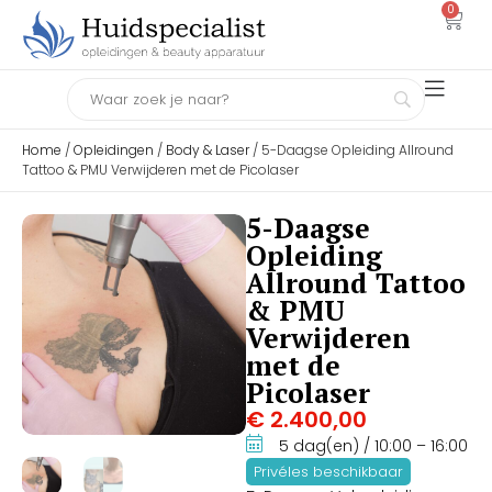
0
Home
/
Opleidingen
/
Body & Laser
/ 5-Daagse Opleiding Allround
Tattoo & PMU Verwijderen met de Picolaser
5-Daagse
Opleiding
Allround Tattoo
& PMU
Verwijderen
met de
Picolaser
€
2.400,00
5 dag(en)
/ 10:00
– 16:00
Privéles beschikbaar