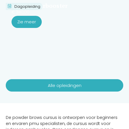
Cursus haarbooster
Dagopleiding
€
340,00
Zie meer
Alle opleidingen
De powder brows cursus is ontworpen voor beginners
en ervaren pmu specialisten, de cursus wordt voor