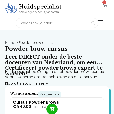
0
Home
»
Powder brow cursus
Powder brow cursus
Leer DIRECT onder de beste
docenten van Nederland, om een
Certificeert powder brows expert te
Huidspecialist opleidingen biedt powder brows cursus
worden!
voor studenten om de technieken en de kunst van
powder brows te oefenen met praktische ervaring.
Klap uit en toon meer
Wij adviseren:
Veelgekozen!
Cursus Powder Brows
€
940,00
excl. BTW