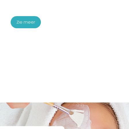
Startpakket Haarbooster
€
1.450,00
Zie meer