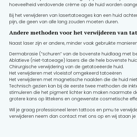
hoeveelheid verdovende crème op de huid worden aange
Bij het verwijderen van lasertatoeages kan een huid achterbl
pijn, die geen van alle lang zouden moeten duren.
Andere methoden voor het verwijderen van ta
Naast laser zijn er andere, minder vaak gebruikte maniere
Dermabrasie (“schuren” van de bovenste huidlaag met be
Ablatieve (niet-tatoeage) lasers die de hele bovenste hu
Chirurgische verwijdering van de getatoeëerde huid.
Het verwijderen met vloeistof omgekeerd tatoeëren
Het verwijderen met magnetische naalden die de huid nie
Technisch gezien kan bij de eerste twee methoden de ink
stimuleren die het pigment lichter kan maken naarmate de h
grotere kans op littekens en ongewenste cosmetische eff
Wil je graag professioneel leren tattoos en pmu te verwijd
verwijderen neem dan contact met ons op en wij staan je