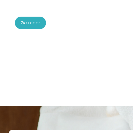
Startpakket Cellulite
€
1.450,00
Zie meer