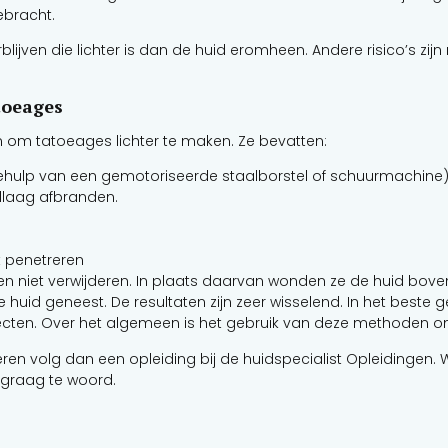
bracht.
ijven die lichter is dan de huid eromheen. Andere risico’s zijn 
toeages
n om tatoeages lichter te maken. Ze bevatten:
hulp van een gemotoriseerde staalborstel of schuurmachine)
idlaag afbranden.
t penetreren
ten niet verwijderen. In plaats daarvan wonden ze de huid b
uid geneest. De resultaten zijn zeer wisselend. In het beste g
ecten. Over het algemeen is het gebruik van deze methoden om
eren volg dan een opleiding bij de huidspecialist Opleidingen. 
 graag te woord.