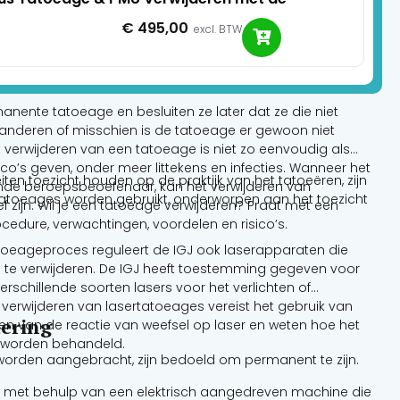
€
495,00
excl. BTW
ente tatoeage en besluiten ze later dat ze die niet
eranderen of misschien is de tatoeage er gewoon niet
verwijderen van een tatoeage is niet zo eenvoudig als
n risico’s geven, onder meer littekens en infecties. Wanneer het
teiten toezicht houden op de praktijk van het tatoeëren, zijn
nde beroepsbeoefenaar, kan het verwijderen van
 tatoeages worden gebruikt, onderworpen aan het toezicht
ef zijn. Wil je een tatoeage verwijderen? Praat met een
ocedure, verwachtingen, voordelen en risico’s.
toeageproces reguleert de IGJ ook laserapparaten die
te verwijderen. De IGJ heeft toestemming gegeven voor
rschillende soorten lasers voor het verlichten of
 verwijderen van lasertatoeages vereist het gebruik van
dering
ijpen van de reactie van weefsel op laser en weten hoe het
 worden behandeld.
orden aangebracht, zijn bedoeld om permanent te zijn.
met behulp van een elektrisch aangedreven machine die