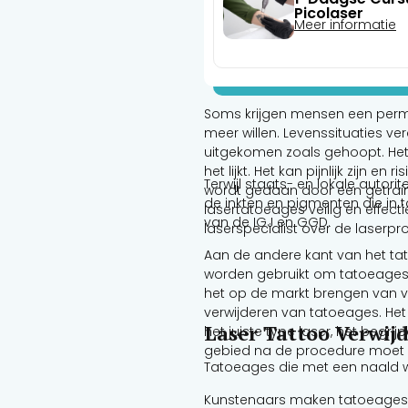
Picolaser
Meer informatie
Soms krijgen mensen een perman
meer willen. Levenssituaties v
uitgekomen zoals gehoopt. Het 
het lijkt. Het kan pijnlijk zijn e
Terwijl staats- en lokale autori
wordt gedaan door een getrai
de inkten en pigmenten die in
lasertatoeages veilig en effecti
van de IGJ en GGD.
laserspecialist over de laserpr
Aan de andere kant van het ta
worden gebruikt om tatoeages 
het op de markt brengen van ve
verwijderen van tatoeages. Het
Laser Tattoo Verwij
het juiste type laser, het begr
gebied na de procedure moet
Tatoeages die met een naald w
Kunstenaars maken tatoeages 