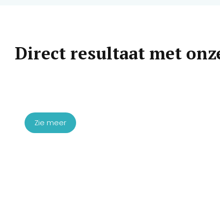
Direct resultaat met onz
Startpakket Microneedling
Exosomen
€
1.760,00
Zie meer