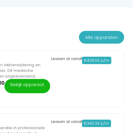
Alle apparaten
Leasen al vanaf
€409.50 p/m
n inktverwijdering en
ser. Dit medische
 een ongeëvenaard,
 Dankzij de ultrakorte
00
Bekijk apparaat
Top Hat Beam Profile
jke ‘hot spots’ of
arm en een slim 15.6-
e high-end lasermarkt.
ding t.w.v. honderden
Leasen al vanaf
€340.34 p/m
nze exclusieve
eratie in professionele