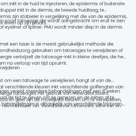
 inkt in de huid te injecteren, de epidermis of buitenste
ruppel inkt in de dermis, de tweede huidlaag, te
mis zijn stabieler in vergelijking met die van de epidermis,
 soort tatoeage die wordt aangebracht om eruit te zien
le leven op zijn plaats.
 eyeliner of lipliner. PMU wordt minder diep in de dermis
met een laser is de meest gebruikelijke methode die
ondheidszorg gebruiken om tatoeages te verwijderen of
ergie verbrijzelt de tatoeage-inkt in kleine deeltjes, die het
 na verloop van tijd opruimt.
rwijderen
ikt om een tatoeage te verwijderen, hangt af van de
 verschillende kleuren inkt verschillende golflengten van
eages vereist meerdere behandelingen met een 8 weken
leurige tatoeages het gebruik van meerdere lasers
d de tijd te geven om te genezen en de inkten af te
ood en geel zijn de moeilijkste kleuren om te verwijderen,
 behandelingen is afhankelijk van verschillende factoren,
 gemakkelijkst zijn. Vleeskleurige tatoeages, witte inkt en
atoeage en de gebruikte kleuren.
der lastig, omdat het pigment in deze kleuren kan
er het met een laser wordt behandeld. Geoxideerd
 te behandelen.