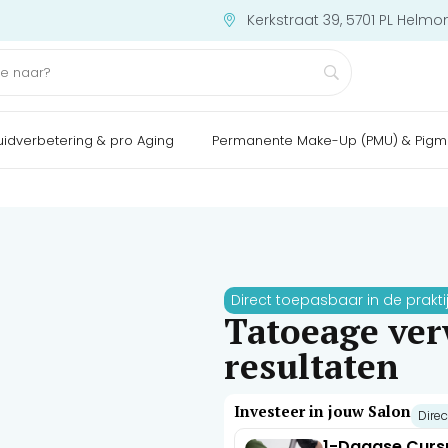
Kerkstraat 39, 5701 PL Helmo
uidverbetering & pro Aging
Permanente Make-Up (PMU) & Pigm
Direct toepasbaar in de prakti
Tatoeage ver
resultaten
Investeer in jouw Salon
Direc
1-Daagse Curs