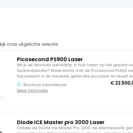
k onze uitgelichte selectie:
Picosecond PS900 Laser
Wil jij de absolute wereldtop in huis halen op het gebied va
huidrevitalisatie? Maak kennis met de Picosecond PS900 La
topsysteem is de nieuwste generatie picolaser en levert
gigantisch piekvermogen van maar liefst 1.33 GW (Gigawatt).
€
22.500,
Brochure beschikbaar
pulsen van exact 450 picoseconden en het revolutionaire 
Meer informatie
worden inktdeeltjes microscopisch vergruisd zonder gevaarli
littekenrisico.
Uitgerust met een hoogwaardige Zuid-Koreaanse scharnier
inch Android Cloud-systeem, domineer je hiermee direct d
Inclusief een complete, intensieve 4-daagse laser vakoplei
Diode ICE Master pro 3000 Laser
euro’s en 2 jaar volledige garantie. Profiteer tijdelijk van o
Ontdek de Diode Ice Master Pro 3000: de allernieuwste gen
introductieactie met het gratis huidkoelingsyteem.