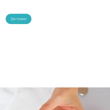
Startpakket microhaarshading
€
1.140,00
Zie meer