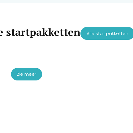
e startpakketten
Alle startpakketten
Startpakket skinbooster PDRN &
Exosomen
€
2.100,00
Zie meer