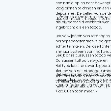
een naald op en neer beweegt om
laag binnen te dringen en een d
deponeren. De cellen van de der
Permanente make-up is ook een
dus de inkt blijft meestal het he
als bijvoorbeeld wenkbrauwen of
ingebracht als een tattoo.
Het verwijderen van tatoeages 
beroepsbeoefenaren in de gez
lichter te maken. De laserlichten
immuunsysteem van het lichaam
Bekijk onze cursussen tattoo ve
Cursussen tattoo verwijderen
Het type laser dat wordt gebru
kleuren van de tatoeage. Omdat
Het verwijderen van lasertato
licht absorberen, kunnen veelk
tussen de procedures om de hui
vereisen. Kleuren zoals groen, r
voeren. De lengte en het aantal
terwijl donkerblauw en zwart het
waaronder de grootte van de t
Klap uit en toon meer
permanente make-up zijn bijzon
oxideren (zwart worden) wanne
pigment is niet meer met laser