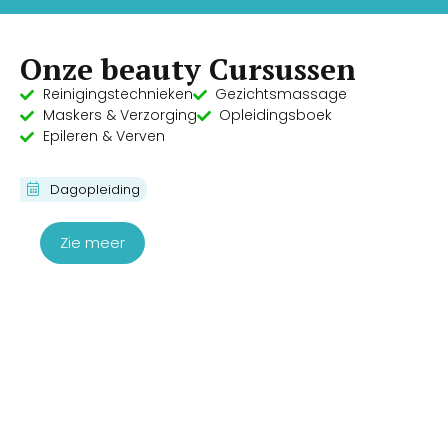
Onze beauty Cursussen
Reinigingstechnieken
Gezichtsmassage
Maskers & Verzorging
Opleidingsboek
Epileren & Verven
Cursus Fibroblasting Plasma Lift
Dagopleiding
€
340,00
€
290,00
Zie meer