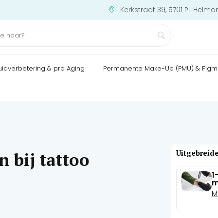
Kerkstraat 39, 5701 PL Helmo
uidverbetering & pro Aging
Permanente Make-Up (PMU) & Pigm
Uitgebreide
 bij tattoo
1
m
M