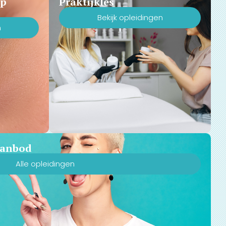
Up
Praktijkles
Bekijk opleidingen
n
 aanbod
Alle opleidingen