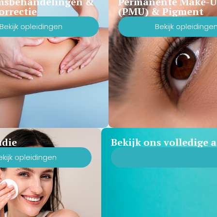
msbehandelingen &
Permanente Make-
orrectie
(PMU) & Pigment
Bekijk opleidingen
Bekijk opleidinge
udie
Bekijk ons volledige
ekijk opleidingen