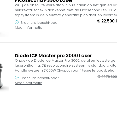
Picosecond PS900 Laser
Wil jij de absolute wereldtop in huis halen op het gebied va
huidrevitalisatie? Maak kennis met de Picosecond PS900 La
topsysteem is de nieuwste generatie picolaser en levert
gigantisch piekvermogen van maar liefst 1.33 GW (Gigawatt).
€
22.500,
Brochure beschikbaar
pulsen van exact 450 picoseconden en het revolutionaire 
Meer informatie
worden inktdeeltjes microscopisch vergruisd zonder gevaarli
littekenrisico.
Uitgerust met een hoogwaardige Zuid-Koreaanse scharnier
inch Android Cloud-systeem, domineer je hiermee direct d
Inclusief een complete, intensieve 4-daagse laser vakoplei
Diode ICE Master pro 3000 Laser
euro’s en 2 jaar volledige garantie. Profiteer tijdelijk van o
Ontdek de Diode Ice Master Pro 3000: de allernieuwste gen
introductieactie met het gratis huidkoelingsyteem.
laserontharing. Dit revolutionaire systeem is standaard uit
Handle systeem (1600W XL-spot voor flitssnelle bodybeha
spot voor precisiezones), waardoor tijdrovende lenswissels v
€
20.784,0
Brochure beschikbaar
het Intelligente AI Android OS berekent de machine automa
Meer informatie
en veilige parameters op basis van de unieke haardichthei
huidtype (Fitzpatrick I-VI) van jouw cliënt. De krachtige 360°
behandelkop binnen 2 minuten naar maar liefst -30 °C, wat
comfortabele en nagenoeg pijnloze ervaring. Upgrade je salo
van een GRATIS complete 2-daagse vakopleiding inclusief off
Huidspecialist Opleidingen!