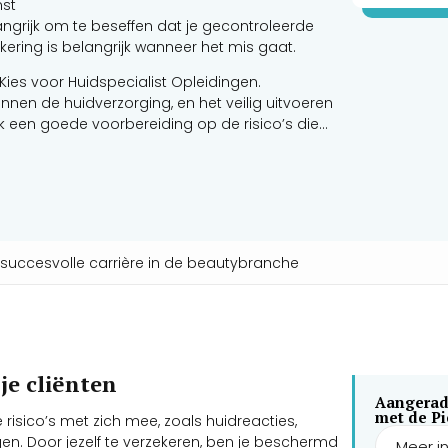
mst
angrijk om te beseffen dat je gecontroleerde
ring is belangrijk wanneer het mis gaat.
Kies voor Huidspecialist Opleidingen.
nnen de huidverzorging, en het veilig uitvoeren
k een goede voorbereiding op de risico’s die
we dat het verzekeren van jezelf en je praktijk
 tattoo verwijdering
n succesvolle carrière in de beautybranche
je cliënten
Aangerad
met de Pi
risico’s met zich mee, zoals huidreacties,
en. Door jezelf te verzekeren, ben je beschermd
Meer i