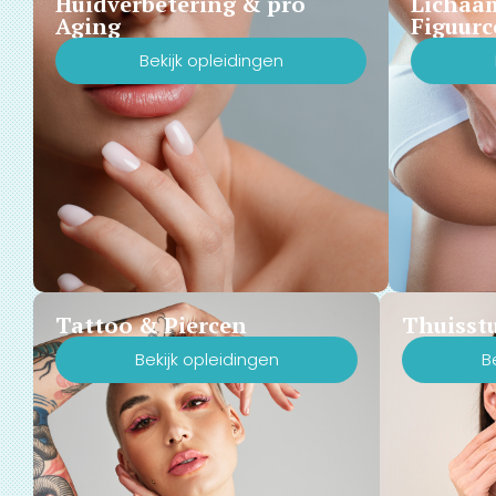
Huidverbetering & pro
Lichaa
Aging
Figuurc
Bekijk opleidingen
Tattoo & Piercen
Thuisst
Bekijk opleidingen
B