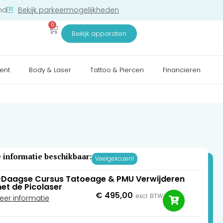
nd
Bekijk parkeermogelijkheden
0
Bekijk apparaten
ent
Body & Laser
Tattoo & Piercen
Financieren
 informatie beschikbaar:
Veelgekozen!
-Daagse Cursus Tatoeage & PMU Verwijderen
et de Picolaser
€
495,00
excl. BTW
eer informatie