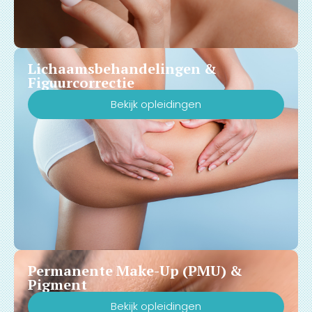
Lichaamsbehandelingen &
Figuurcorrectie
Bekijk opleidingen
Permanente Make-Up (PMU) &
Pigment
Bekijk opleidingen