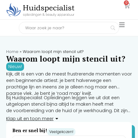
0
Home
»
Waarom loopt mijn stencil uit?
Waarom loopt mijn stencil uit?
Nieuw!
Kijk, dit is een van de meest frustrerende momenten voor
een beginnende artiest: je bent halverwege een
prachtige lijn en ineens zie je alleen nog maar een
paarse vlek. Je bent je ‘road map’ kwijt.
Bij Huidspecialist Opleidingen leggen we uit dat een
uitgelopen stencil bijna altijd te maken heeft met
de voorbereiding van de huid of je werkhouding. Dit zijn
de 4 hoofdredenen:
Klap uit en toon meer
Ben er snel bij!
Veelgekozen!