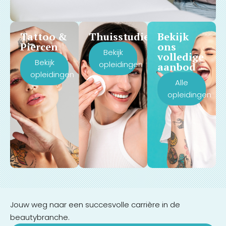
Tattoo &
Thuisstudie
Bekijk
Piercen
ons
Bekijk
volledige
Bekijk
opleidingen
aanbod
opleidingen
Alle
opleidingen
Jouw weg naar een succesvolle carrière in de
beautybranche.