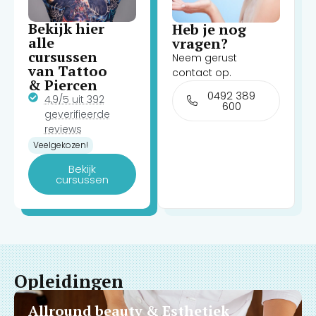
Bekijk hier
Heb je nog
alle
vragen?
cursussen
Neem gerust
van Tattoo
contact op.
& Piercen
0492 389
4,9/5 uit 392
600
geverifieerde
reviews
Veelgekozen!
Bekijk
cursussen
Opleidingen
Allround beauty & Esthetiek