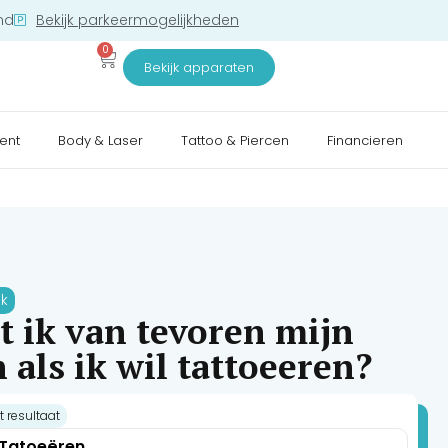
nd
Bekijk parkeermogelijkheden
0
Bekijk apparaten
ent
Body & Laser
Tattoo & Piercen
Financieren
jk
ik van tevoren mijn
 als ik wil tattoeeren?
t resultaat
 Tatoeëren