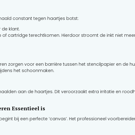
 naald constant tegen haartjes botst:
 de klant.
of cartridge terechtkomen. Hierdoor stroomt de inkt niet meer ge
en zorgen voor een barrière tussen het stencilpapier en de huid.
tijdens het schoonmaken.
aalden aan de haartjes. Dit veroorzaakt extra irritatie en ro
ren Essentieel is
 begint bij een perfecte ‘canvas’. Het professioneel voorberei