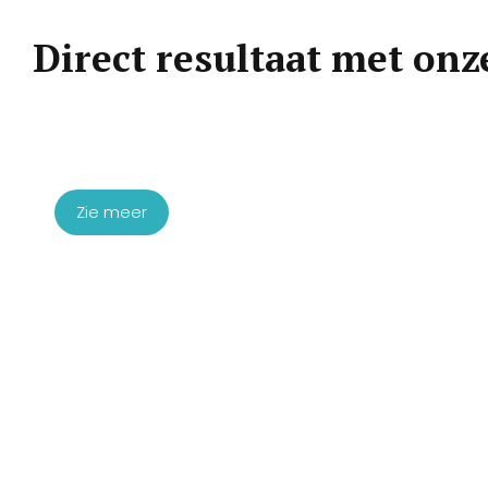
Direct resultaat met onz
Startpakket Microneedling
Exosomen
€
1.760,00
Zie meer
Startpakket Cellulite
€
1.450,00