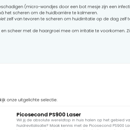
beschadigen (micro-wondjes door een bot mesje zijn een infectie
ná het scheren om de huidbarrière te kalmeren.
iet
zelf van tevoren te scheren om huidirritatie op de dag zelf
 en scheer met de haargroei mee om irritatie te voorkomen. Zie
k onze uitgelichte selectie:
Picosecond PS900 Laser
Wil jij de absolute wereldtop in huis halen op het gebied va
huidrevitalisatie? Maak kennis met de Picosecond PS900 La