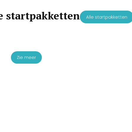
e startpakketten
Alle startpakketten
Startpakket skinbooster PDRN &
Exosomen
€
2.100,00
Zie meer
Startpakket Haarbooster
€
1.450,00