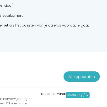
risico!).
 te voorkomen.
 het als het polijsten van je canvas voordat je gaat
Alle apparaten
Leasen al vanaf
€409.50 p/m
n inktverwijdering en
ser. Dit medische