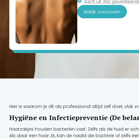
4,9/5 uit 392 geverifieer
Bekijk cursussen
Hier is waarom je dit als professional altijd zelf doet, vlak v
Hygiëne en Infectiepreventie (De bela
Haarzakjes houden bacteriën vast. Zelfs als de huid er sc
Als daar een haar zit, kan de naald die bacterie of zelfs e