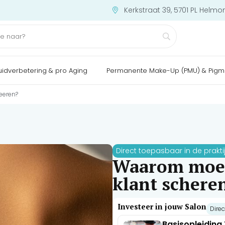
Kerkstraat 39, 5701 PL Helmo
uidverbetering & pro Aging
Permanente Make-Up (PMU) & Pigm
oeeren?
Direct toepasbaar in de prakti
Waarom moet 
klant scheren
Investeer in jouw Salon
Direc
Basisopleiding