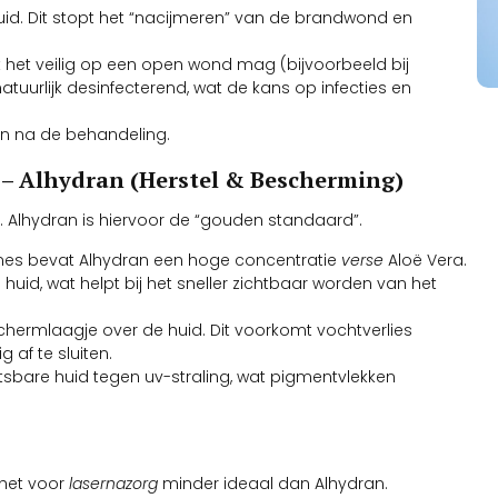
e huid. Dit stopt het “nacijmeren” van de brandwond en
 het veilig op een open wond mag (bijvoorbeeld bij
tuurlijk desinfecterend, wat de kans op infecties en
ijn na de behandeling.
e – Alhydran (Herstel & Bescherming)
l. Alhydran is hiervoor de “gouden standaard”.
rèmes bevat Alhydran een hoge concentratie
verse
Aloë Vera.
 huid, wat helpt bij het sneller zichtbaar worden van het
hermlaagje over de huid. Dit voorkomt vochtverlies
 af te sluiten.
sbare huid tegen uv-straling, wat pigmentvlekken
 het voor
lasernazorg
minder ideaal dan Alhydran.