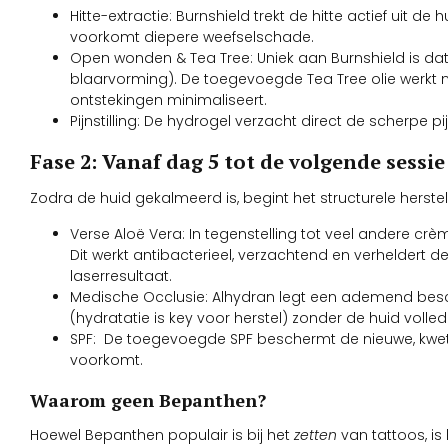
Hitte-extractie: Burnshield trekt de hitte actief uit d
voorkomt diepere weefselschade.
Open wonden & Tea Tree: Uniek aan Burnshield is dat
blaarvorming). De toegevoegde Tea Tree olie werkt na
ontstekingen minimaliseert.
Pijnstilling: De hydrogel verzacht direct de scherpe p
Fase 2: Vanaf dag 5 tot de volgende sessi
Zodra de huid gekalmeerd is, begint het structurele herste
Verse Aloë Vera: In tegenstelling tot veel andere c
Dit werkt antibacterieel, verzachtend en verheldert de
laserresultaat.
Medische Occlusie: Alhydran legt een ademend besc
(hydratatie is key voor herstel) zonder de huid volledig
SPF: De toegevoegde SPF beschermt de nieuwe, kwet
voorkomt.
Waarom geen Bepanthen?
Hoewel Bepanthen populair is bij het
zetten
van tattoos, is