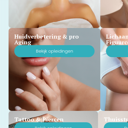
Huidverbetering & pro
Lichaa
Aging
Figuurc
Bekijk opleidingen
Tattoo & Piercen
Thuisst