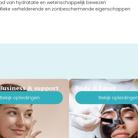
raad van hydratatie en wetenschappelijk bewezen
pecifieke verhelderende en zonbeschermende eigenschappen
Business & support
Body & Laser
Bekijk opleidingen
Bekijk opleidinge