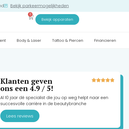
nd
Bekijk parkeermogelijkheden
0
Bekijk apparaten
ent
Body & Laser
Tattoo & Piercen
Financieren
Klanten geven
ons een 4.9 / 5!
Al 10 jaar dé specialist die jou op weg helpt naar een
succesvolle carrière in de beautybranche
Lees reviews