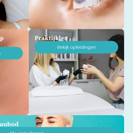
Up
Praktijkles
Bekijk opleidingen
n
 aanbod