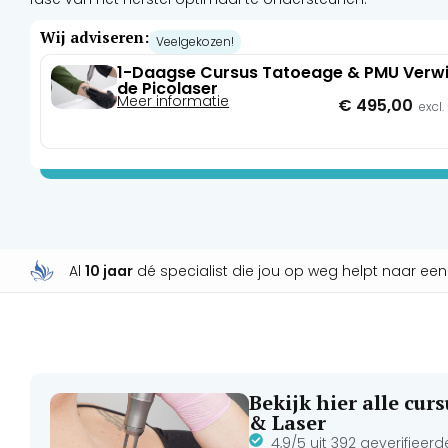
Wij adviseren:
Veelgekozen!
1-Daagse Cursus Tatoeage & PMU Verwi
de Picolaser
Meer informatie
€
495,00
excl
Al
10 jaar
dé specialist die jou op weg helpt naar ee
Bekijk hier alle cu
& Laser
4,9/5 uit 392 geverifieer