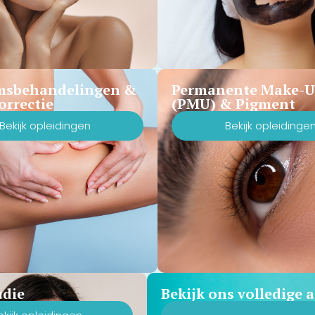
msbehandelingen &
Permanente Make-
orrectie
(PMU) & Pigment
Bekijk opleidingen
Bekijk opleidinge
udie
Bekijk ons volledige