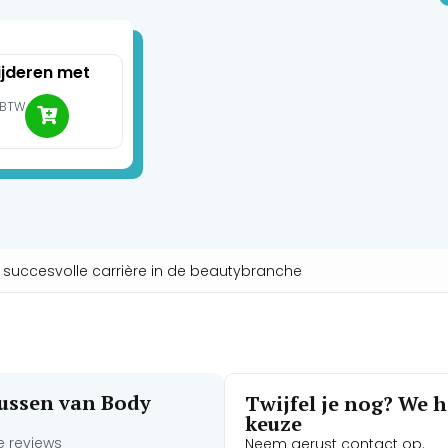
jderen met
. BTW
n succesvolle carrière in de beautybranche
rsussen van Body
Twijfel je nog? We he
keuze
de reviews
Neem gerust contact op.