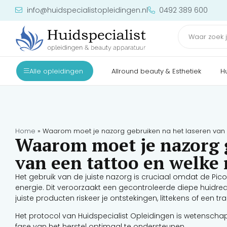
info@huidspecialistopleidingen.nl
0492 389 600
Alle opleidingen
Allround beauty & Esthetiek
H
Home
»
Waarom moet je nazorg gebruiken na het laseren van e
Waarom moet je nazorg g
van een tattoo en welke 
Het gebruik van de juiste nazorg is cruciaal omdat de Pico 
energie. Dit veroorzaakt een gecontroleerde diepe huidre
juiste producten riskeer je ontstekingen, littekens of een tra
Het protocol van Huidspecialist Opleidingen is wetenscha
fase van het herstel optimaal te ondersteunen.