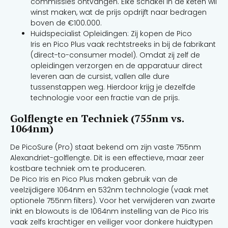
commissies ontvangen. Elke schakel in de keten wil
winst maken, wat de prijs opdrijft naar bedragen
boven de €100.000.
Huidspecialist Opleidingen: Zij kopen de Pico
Iris en Pico Plus vaak rechtstreeks in bij de fabrikant
(direct-to-consumer model). Omdat zij zelf de
opleidingen verzorgen en de apparatuur direct
leveren aan de cursist, vallen alle dure
tussenstappen weg. Hierdoor krijg je dezelfde
technologie voor een fractie van de prijs.
Golflengte en Techniek (755nm vs.
1064nm)
De PicoSure (Pro) staat bekend om zijn vaste 755nm
Alexandriet-golflengte. Dit is een effectieve, maar zeer
kostbare techniek om te produceren.
De Pico Iris en Pico Plus maken gebruik van de
veelzijdigere 1064nm en 532nm technologie (vaak met
optionele 755nm filters). Voor het verwijderen van zwarte
inkt en blowouts is de 1064nm instelling van de Pico Iris
vaak zelfs krachtiger en veiliger voor donkere huidtypen