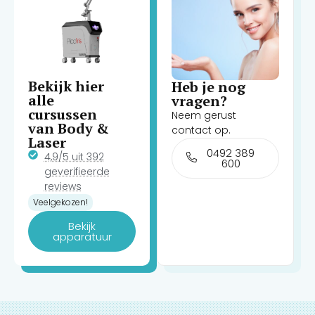
Bekijk hier
Heb je nog
alle
vragen?
cursussen
Neem gerust
van Body &
contact op.
Laser
0492 389
4,9/5 uit 392
600
geverifieerde
reviews
Veelgekozen!
Bekijk
apparatuur