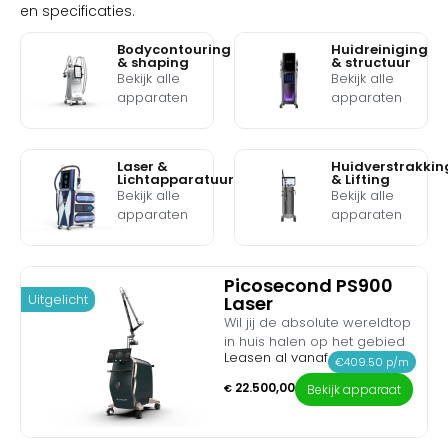
en specificaties.
Bodycontouring
Huidreiniging
& shaping
& structuur
Bekijk alle
Bekijk alle
apparaten
apparaten
Laser &
Huidverstrakkin
Lichtapparatuur
& Lifting
Bekijk alle
Bekijk alle
apparaten
apparaten
Picosecond PS900
Uitgelicht
Laser
Wil jij de absolute wereldtop
in huis halen op het gebied
Leasen al vanaf
van inktverwijdering en
€409.50 p/m
huidrevitalisatie? Maak
22.500,00
€
Bekijk apparaat
kennis met de Picosecond
PS900 Laser. Dit medische
topsysteem is de nieuwste