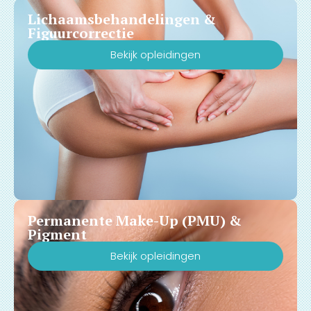
Lichaamsbehandelingen &
Figuurcorrectie
Bekijk opleidingen
Permanente Make-Up (PMU) &
Pigment
Bekijk opleidingen