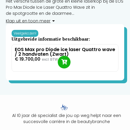
Het verschil tussen de grote en kleine laserkop bij de EOS
Pro Max Diode Ice Laser Quattro Wave zit in
de spotgrootte en de daarmee
samenhangende precisie en snelheid van de
Klap uit en toon meer
behandeling.
Veelgekozen!
Uitgebreide informatie beschikbaar:
EOS Max pro Diode ice laser Quattro wave
/ 2 handvaten (Zwart)
€
19.700,00
excl. BTW
Al 10 jaar dé specialist die jou op weg helpt naar een
succesvolle carrière in de beautybranche