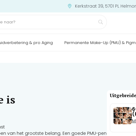
Kerkstraat 39, 5701 PL Helmo
uidverbetering & pro Aging
Permanente Make-Up (PMU) & Pigm
Uitgebreide
 is
6
(
M
mst
 pen van het grootste belang. Een goede PMU-pen