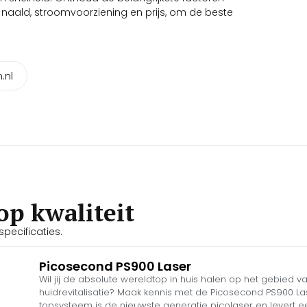
e naald, stroomvoorziening en prijs, om de beste
.nl
op kwaliteit
pecificaties.
Picosecond PS900 Laser
Wil jij de absolute wereldtop in huis halen op het gebied va
huidrevitalisatie? Maak kennis met de Picosecond PS900 La
topsysteem is de nieuwste generatie picolaser en levert