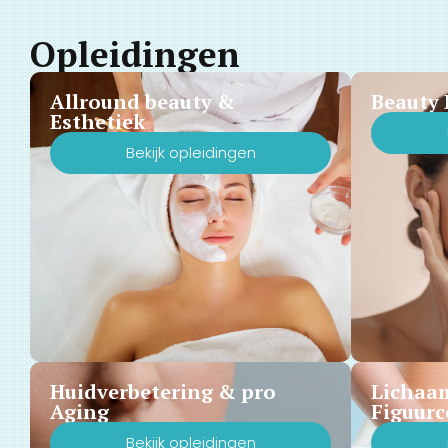
Opleidingen
Allround beauty &
Beauty 
Esthetiek
Bekijk opleidingen
Huidverbetering & pro
Lichaa
Aging
Figuurc
Bekijk opleidingen