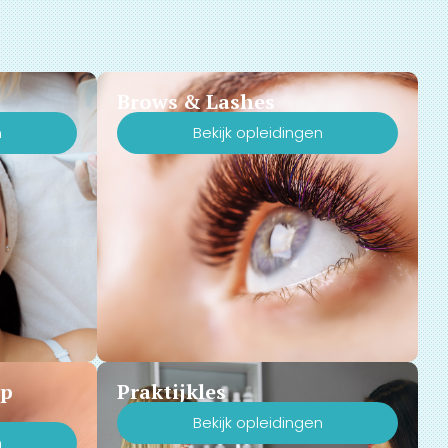
Brows & Lashes
n
Bekijk opleidingen
Up
Praktijkles
Bekijk opleidingen
n