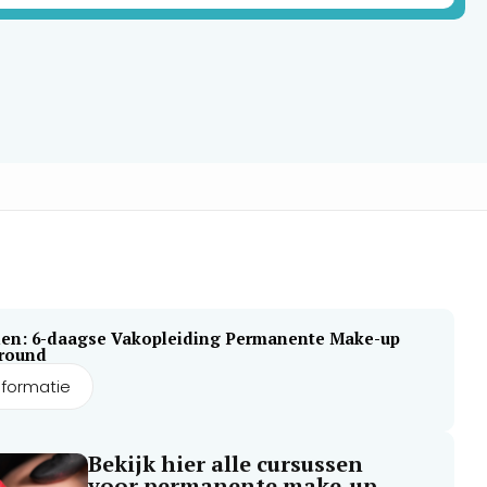
en: 6-daagse Vakopleiding Permanente Make-up
lround
nformatie
Bekijk hier alle cursussen
voor permanente make-up