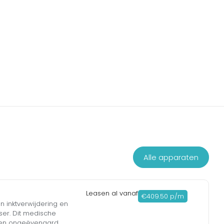
Alle apparaten
Leasen al vanaf
€409.50 p/m
n inktverwijdering en
ser. Dit medische
 een ongeëvenaard,