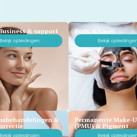
Business & support
Body & Laser
Bekijk opleidingen
Bekijk opleidinge
msbehandelingen &
Permanente Make-
orrectie
(PMU) & Pigment
Bekijk opleidingen
Bekijk opleidinge