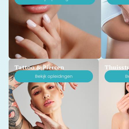
Tattoo & Piercen
Thuisst
Bekijk opleidingen
B