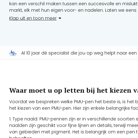
kan een verschil maken tussen een succesvolle en mislukt
markt, elk met hun eigen voor- en nadelen. Laten we eens
die beschikbaar zijn en welke het beste is.
Klap uit en toon meer
Al 10 jaar dé specialist die jou op weg helpt naar ee
Waar moet u op letten bij het kiezen
Voordat we bespreken welke PMU-pen het beste is, is het b
het kiezen van een PMU-pen. Hier zijn enkele belangrijke 
1. Type naald: PMU-pennen zijn er in verschillende soorte
naalden zijn geschikt voor fijne lijnen en details, terwijl me
van gebieden met pigment. Het is belangrijk om een pen te