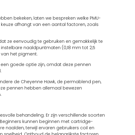
ebben bekeken, laten we bespreken welke PMU-
 keuze afhangt van een aantal factoren, zoals
t ze eenvoudig te gebruiken en gemakkelijk te
instelbare naaldpuntmaten (0,18 mm tot 2,5
n van het pigment.
k een goede optie zijn, omdat deze pennen
.
 andere de Cheyenne Hawk, de permablend pen,
 Deze pennen hebben allemaal bewezen
.
esvolle behandeling. Er zijn verschillende soorten
 Beginners kunnen beginnen met cartridge-
aalden, terwijl ervaren gebruikers coil en
 snelheid. Onthoud de belangrijkste factoren