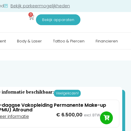
nd
Bekijk parkeermogelijkheden
0
Bekijk apparaten
ent
Body & Laser
Tattoo & Piercen
Financieren
 informatie beschikbaar:
Veelgekozen!
-daagse Vakopleiding Permanente Make-up
PMU) Allround
€
6.500,00
excl. BTW
eer informatie