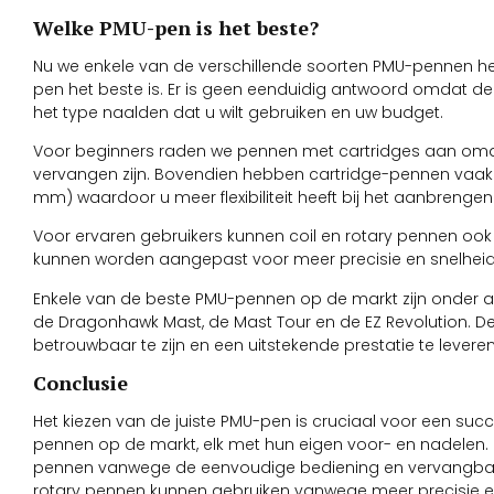
Welke PMU-pen is het beste?
Nu we enkele van de verschillende soorten PMU-pennen h
pen het beste is. Er is geen eenduidig antwoord omdat de
het type naalden dat u wilt gebruiken en uw budget.
Voor beginners raden we pennen met cartridges aan omda
vervangen zijn. Bovendien hebben cartridge-pennen vaak 
mm) waardoor u meer flexibiliteit heeft bij het aanbrenge
Voor ervaren gebruikers kunnen coil en rotary pennen oo
kunnen worden aangepast voor meer precisie en snelheid
Enkele van de beste PMU-pennen op de markt zijn onder
de Dragonhawk Mast, de Mast Tour en de EZ Revolution.
betrouwbaar te zijn en een uitstekende prestatie te leveren
Conclusie
Het kiezen van de juiste PMU-pen is cruciaal voor een succ
pennen op de markt, elk met hun eigen voor- en nadelen.
pennen vanwege de eenvoudige bediening en vervangbare n
rotary pennen kunnen gebruiken vanwege meer precisie en