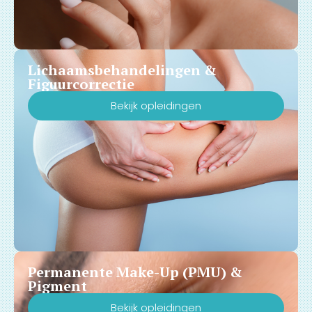
Lichaamsbehandelingen &
Figuurcorrectie
Bekijk opleidingen
Permanente Make-Up (PMU) &
Pigment
Bekijk opleidingen