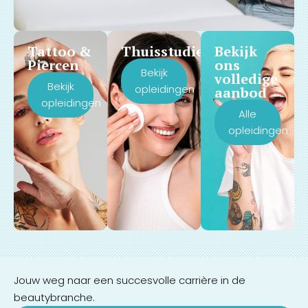
Tattoo &
Thuisstudie
Bekijk
Piercen
ons
Bekijk
volledige
Bekijk
opleidingen
aanbod
opleidingen
Alle
opleidingen
Jouw weg naar een succesvolle carrière in de
beautybranche.