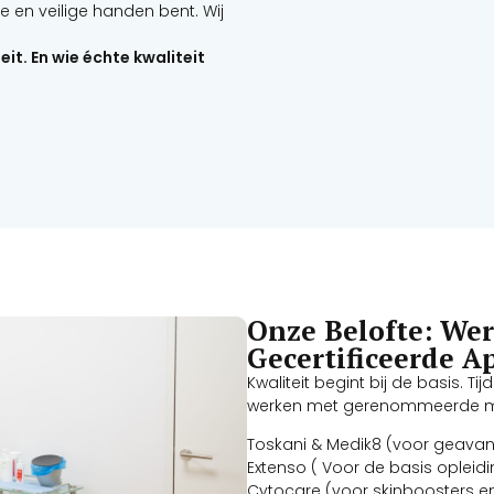
e en veilige handen bent. Wij
eit. En wie échte kwaliteit
Onze Belofte: We
Gecertificeerde A
Kwaliteit begint bij de basis. Ti
werken met gerenommeerde me
Toskani & Medik8 (voor geavan
Extenso ( Voor de basis opleid
Cytocare (voor skinboosters e