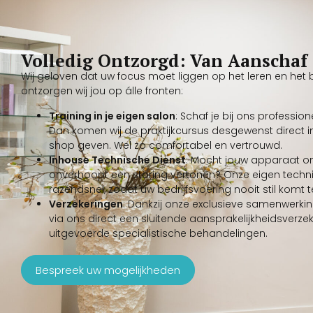
Volledig Ontzorgd: Van Aanschaf 
Wij geloven dat uw focus moet liggen op het leren en he
ontzorgen wij jou op álle fronten:
Training in je eigen salon
: Schaf je bij ons professi
Dan komen wij de praktijkcursus desgewenst direct in 
shop geven. Wel zo comfortabel en vertrouwd.
Inhouse Technische Dienst
: Mocht jouw apparaat 
onverhoopt een storing vertonen? Onze eigen techni
razendsnel, zodat uw bedrijfsvoering nooit stil komt t
Verzekeringen
: Dankzij onze exclusieve samenwerki
via ons direct een sluitende aansprakelijkheidsverzek
uitgevoerde specialistische behandelingen.
Bespreek uw mogelijkheden