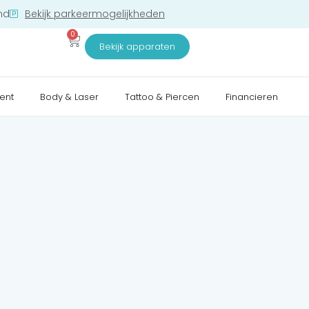
nd
Bekijk parkeermogelijkheden
0
Bekijk apparaten
ent
Body & Laser
Tattoo & Piercen
Financieren