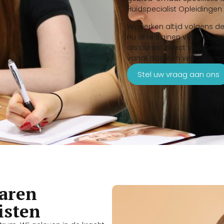
Huidspecialist Opleidingen 
Wij werken altijd volgens 
nu al te trainen volgens 
als cursist direct voorbere
vanaf dag één veilig, ver
Stel uw vraag aan ons
aren
isten