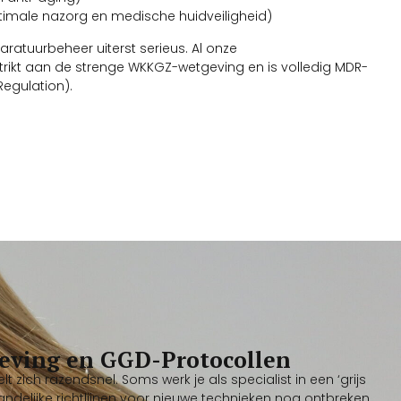
timale nazorg en medische huidveiligheid)
atuurbeheer uiterst serieus. Al onze
rikt aan de strenge WKKGZ-wetgeving en is volledig MDR-
egulation).
eving en GGD-Protocollen
 zich razendsnel. Soms werk je als specialist in een ‘grijs
ndelijke richtlijnen voor nieuwe technieken nog ontbreken.