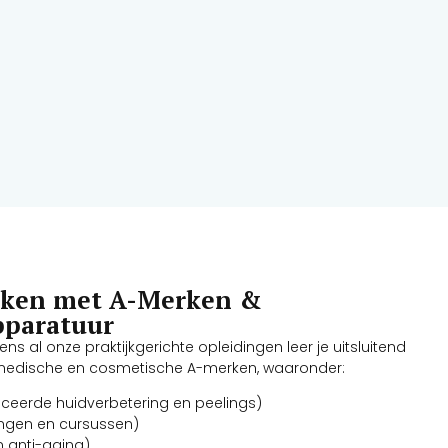
rken met A-Merken &
pparatuur
jdens al onze praktijkgerichte opleidingen leer je uitsluitend
dische en cosmetische A-merken, waaronder:
ceerde huidverbetering en peelings)
ingen en cursussen)
n anti-aging)