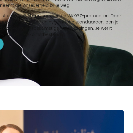
neemt die onzekerheid bij je weg.
de strengste GGD-protocollen en WKKGZ-protocollen. Door
de hoogste medische en hygiënische standaarden, ben je
id op eventuele toekomstige wetswijzigingen. Je werkt
antwoord en toekomstbestendig.