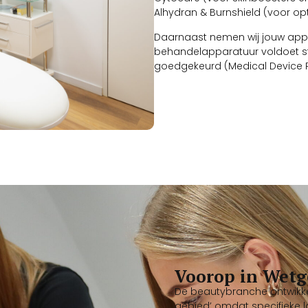
Alhydran & Burnshield (voor op
Daarnaast nemen wij jouw appar
behandelapparatuur voldoet st
goedgekeurd (Medical Device R
Voorop in Wetg
De beautybranche ontwikkelt
gebied’ omdat specifieke la