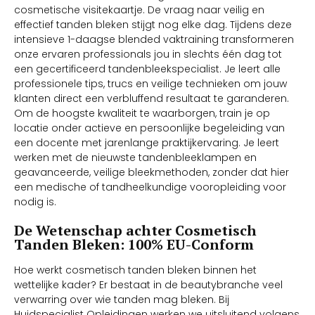
cosmetische visitekaartje. De vraag naar veilig en
effectief tanden bleken stijgt nog elke dag. Tijdens deze
intensieve 1-daagse blended vaktraining transformeren
onze ervaren professionals jou in slechts één dag tot
een gecertificeerd tandenbleekspecialist. Je leert alle
professionele tips, trucs en veilige technieken om jouw
klanten direct een verbluffend resultaat te garanderen.
Om de hoogste kwaliteit te waarborgen, train je op
locatie onder actieve en persoonlijke begeleiding van
een docente met jarenlange praktijkervaring. Je leert
werken met de nieuwste tandenbleeklampen en
geavanceerde, veilige bleekmethoden, zonder dat hier
een medische of tandheelkundige vooropleiding voor
nodig is.
De Wetenschap achter Cosmetisch
Tanden Bleken: 100% EU-Conform
Hoe werkt cosmetisch tanden bleken binnen het
wettelijke kader? Er bestaat in de beautybranche veel
verwarring over wie tanden mag bleken. Bij
Huidspecialist Opleidingen werken we uitsluitend volgens