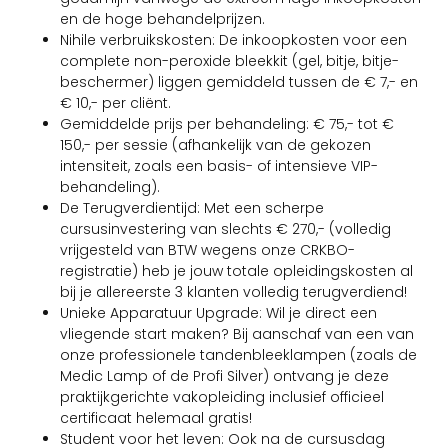
en de hoge behandelprijzen.
Nihile verbruikskosten: De inkoopkosten voor een
complete non-peroxide bleekkit (gel, bitje, bitje-
beschermer) liggen gemiddeld tussen de € 7,- en
€ 10,- per cliënt.
Gemiddelde prijs per behandeling: € 75,- tot €
150,- per sessie (afhankelijk van de gekozen
intensiteit, zoals een basis- of intensieve VIP-
behandeling).
De Terugverdientijd: Met een scherpe
cursusinvestering van slechts € 270,- (volledig
vrijgesteld van BTW wegens onze CRKBO-
registratie) heb je jouw totale opleidingskosten al
bij je allereerste 3 klanten volledig terugverdiend!
Unieke Apparatuur Upgrade: Wil je direct een
vliegende start maken? Bij aanschaf van een van
onze professionele tandenbleeklampen (zoals de
Medic Lamp of de Profi Silver) ontvang je deze
praktijkgerichte vakopleiding inclusief officieel
certificaat helemaal gratis!
Student voor het leven: Ook na de cursusdag