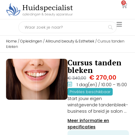
0
Home
/
Opleidingen
/
Allround beauty & Esthetiek
/ Cursus tanden
bleken
Cursus tanden
bleken
€
270,00
€
340,00
1 dag(en)
/ 10:00
– 15:00
Privéles beschikbaar
Start jouw eigen
winstgevende tandenbleek-
business of breid je salon uit
met deze laagdrempelige
Meer informatie en
succesbehandeling. Tijdens
specificaties
deze intensieve 1-daagse