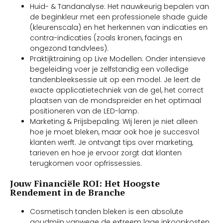
Huid- & Tandanalyse: Het nauwkeurig bepalen van
de beginkleur met een professionele shade guide
(kleurenscala) en het herkennen van indicaties en
contra-indicaties (zoals kronen, facings en
ongezond tandvlees).
Praktijktraining op Live Modellen: Onder intensieve
begeleiding voer je zelfstandig een volledige
tandenbleeksessie uit op een model. Je leert de
exacte applicatietechniek van de gel, het correct
plaatsen van de mondspreider en het optimaal
positioneren van de LED-lamp.
Marketing & Prijsbepaling: Wij leren je niet alleen
hoe je moet bleken, maar ook hoe je succesvol
klanten werft. Je ontvangt tips over marketing,
tarieven en hoe je ervoor zorgt dat klanten
terugkomen voor opfrissessies.
Jouw Financiële ROI: Het Hoogste
Rendement in de Branche
Cosmetisch tanden bleken is een absolute
goudmijn vanwege de extreem lage inkoopkosten